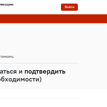
бликацию
Войти
стемами.
аться и
подтвердить
обходимости)