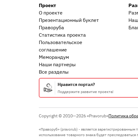
Проект
Раз
О проекте
Раз
Презентационный букл​ет
Наш
Праворуба
Бла
Статистика проекта
Пользовательское
соглашение
Меморандум
Наши партнеры
Все разделы
Нравится портал?
Поддержите развитие проекта!
Copyright © 2010—2026 «Pravorub»
Политика обр
«Праворуб» (pravorub) - является зарегистрированным
использование товарного знака будет преследоваться по