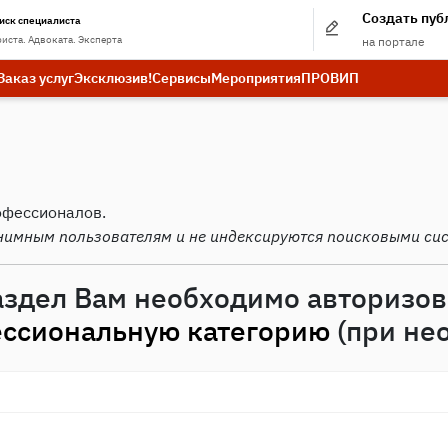
Создать пу
иск специалиста
иста. Адвоката. Эксперта
на портале
Заказ услуг
Эксклюзив!
Сервисы
Мероприятия
ПРО
ВИП
офессионалов.
нимным пользователям и не индексируются поисковыми си
аздел Вам необходимо авторизов
ссиональную категорию
(при не