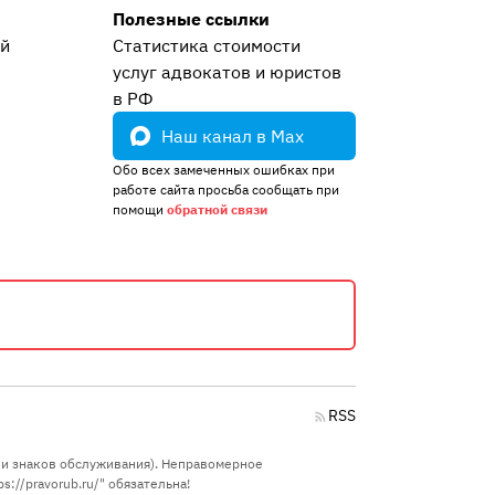
Полезные ссылки
ей
Статистика стоимости
услуг адвокатов и юристов
е
в РФ
Наш канал в Max
Обо всех замеченных ошибках при
работе сайта просьба сообщать при
помощи
обратной связи
RSS
в и знаков обслуживания). Неправомерное
://pravorub.ru/" обязательна!