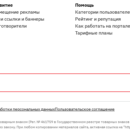
витие
Помощь
мещение рекламы
Категории пользовател
и ссылки и баннеры
Рейтинг и репутация
готворители
Как работать на портал
Тарифные планы
аботки персональных данных
Пользовательское соглашение
 товарным знаком (Рег. № 461759 в Государственном реестре товарных знако
 закону. При любом копировании материалов сайта, активная ссылка на "https