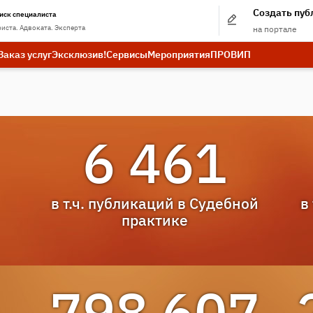
Создать пу
иск специалиста
иста. Адвоката. Эксперта
на портале
Заказ услуг
Эксклюзив!
Сервисы
Мероприятия
ПРО
ВИП
6 461
в т.ч. публикаций в
Судебной
в
практике
798 607