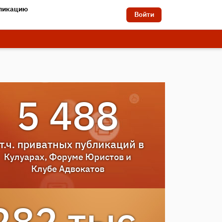
бликацию
Войти
5 488
 т.ч. приватных публикаций в
Кулуарах
,
Форуме Юристов
и
Клубе Адвокатов
282 тыс.