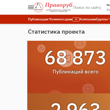
По
Юр
Публикации
Комментарии
Компании
Группы
+0
Статистика проекта
68 873
Публикаций всего
2 963