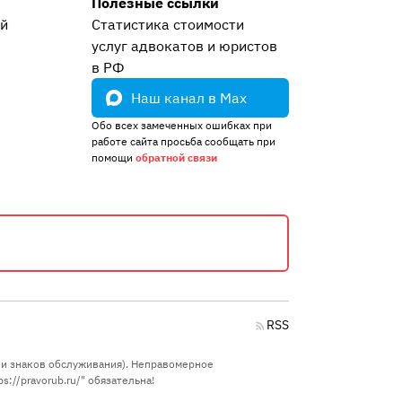
Полезные ссылки
ей
Статистика стоимости
услуг адвокатов и юристов
е
в РФ
Наш канал в Max
Обо всех замеченных ошибках при
работе сайта просьба сообщать при
помощи
обратной связи
RSS
в и знаков обслуживания). Неправомерное
://pravorub.ru/" обязательна!