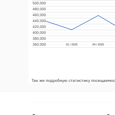
500,000
500,000
480,000
480,000
460,000
460,000
440,000
440,000
420,000
420,000
400,000
400,000
380,000
380,000
360,000
360,000
01 / 2025
01 / 2025
04 / 2025
04 / 2025
Так же подробную статистику посещаемо