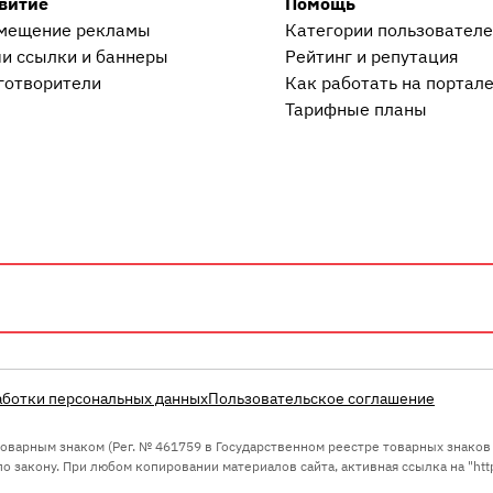
витие
Помощь
мещение рекламы
Категории пользовател
и ссылки и баннеры
Рейтинг и репутация
готворители
Как работать на портал
Тарифные планы
аботки персональных данных
Пользовательское соглашение
 товарным знаком (Рег. № 461759 в Государственном реестре товарных знако
 закону. При любом копировании материалов сайта, активная ссылка на "https