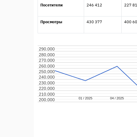
Посетители
246 412
227 8
Просмотры
430 377
400 6
290,000
290,000
280,000
280,000
270,000
270,000
260,000
260,000
250,000
250,000
240,000
240,000
230,000
230,000
220,000
220,000
210,000
210,000
01 / 2025
01 / 2025
04 / 2025
04 / 2025
200,000
200,000