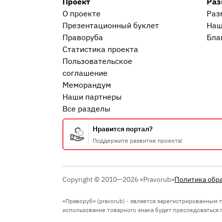
Проект
Раз
О проекте
Раз
Презентационный букл​ет
Наш
Праворуба
Бла
Статистика проекта
Пользовательское
соглашение
Меморандум
Наши партнеры
Все разделы
Нравится портал?
Поддержите развитие проекта!
Copyright © 2010—2026 «Pravorub»
Политика обр
«Праворуб» (pravorub) - является зарегистрированным
использование товарного знака будет преследоваться по