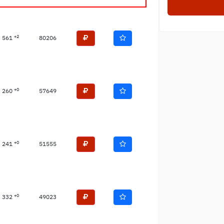
+2
561
80206
+0
260
57649
+0
241
51555
+0
332
49023