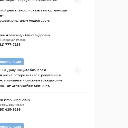
ской деятельности оказываю юр. помощь
ам.
рофессиональным медиатором.
ин Александр Александрович
-Петербург, Россия
81) 777-7185
ОНСУЛЬТАЦИЯ
е-на-Дону. Защита бизнеса и
и риске потери активов, репутации и
ж, уголовные и сложные гражданские
ела, где цена ошибки критична.
ов Игорь Иванович
в-на-Дону, Россия
28) 618-9299
ОНСУЛЬТАЦИЯ