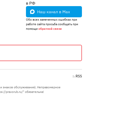
е
в РФ
Наш канал в Max
Обо всех замеченных ошибках при
работе сайта просьба сообщать при
помощи
обратной связи
RSS
в и знаков обслуживания). Неправомерное
://pravorub.ru/" обязательна!