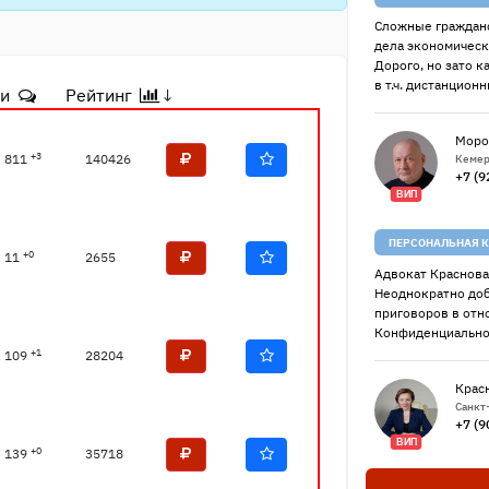
Сложные гражданс
дела экономическ
Дорого, но зато к
в т.ч. дистанцион
ии
Рейтинг
↓
Моро
+3
811
140426
Кемер
+7 (9
ВИП
ПЕРСОНАЛЬНАЯ К
+0
11
2655
Адвокат Краснова
Неоднократно до
приговоров в от
Конфиденциально
+1
109
28204
Крас
Санкт
+7 (9
ВИП
+0
139
35718