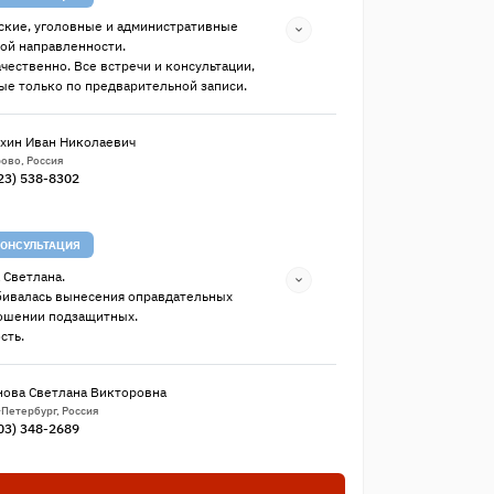
кие, уголовные и административные
ой направленности.
ачественно. Все встречи и консультации,
ные только по предварительной записи.
хин Иван Николаевич
ово, Россия
23) 538-8302
ОНСУЛЬТАЦИЯ
 Светлана.
бивалась вынесения оправдательных
ношении подзащитных.
сть.
нова Светлана Викторовна
-Петербург, Россия
03) 348-2689