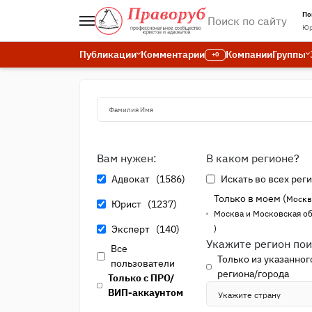
По
Юр
Публикации
Комментарии
Компании
Группы
+0
Вам нужен:
В каком регионе?
Адвокат (1586)
Искать во всех рег
Только в моем (
Москв
Юрист (1237)
Москва и Московская о
)
Эксперт (140)
Укажите регион по
Все
Только из указанног
пользователи
региона/города
Только с ПРО/
ВИП-аккаунтом