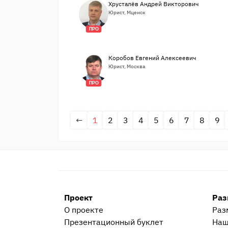
Хрусталёв Андрей Викторович
Юрист, Мценск
ПРО
Коробов Евгений Алексеевич
Юрист, Москва
ПРО
←
1
2
3
4
5
6
7
8
9
Проект
Раз
О проекте
Раз
Презентационный букл​ет
Наш