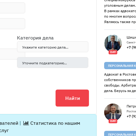
уголовным делам.
В рамках адвокат
по многим вопрос
Являюсь также п
Категория дела
Шишк
Санкт
+7 (9
ВИП
ПЕРСОНАЛЬНАЯ К
Адвокат в Ростов
собственников пр
свободы. Арбитра
дела. Берусь за д
Найти
Петр
Росто
+7 (9
ВИП
ователей
|
Статистика по нашим
слуг
ПЕРСОНАЛЬНАЯ К