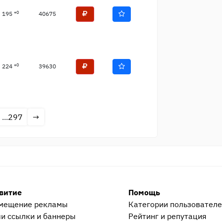
+0
195
40675
+0
224
39630
...
297
→
витие
Помощь
мещение рекламы
Категории пользовател
и ссылки и баннеры
Рейтинг и репутация