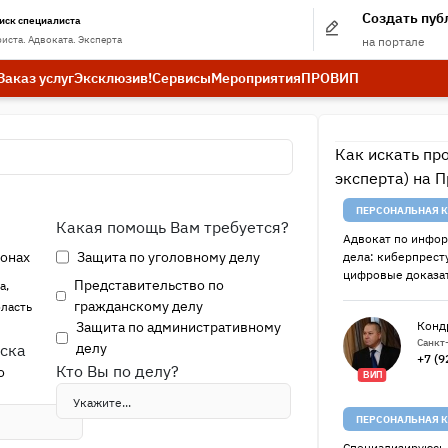
Создать пу
иск специалиста
иста. Адвоката. Эксперта
на портале
Заказ услуг
Эксклюзив!
Сервисы
Мероприятия
ПРО
ВИП
Как искать пр
эксперта) на 
ПЕРСОНАЛЬНАЯ К
Какая помощь Вам требуется?
Адвокат по инфор
ионах
Защита по уголовному делу
дела: киберпрест
цифровые доказат
Представительство по
а,
гражданскому делу
бласть
Защита по административному
Конд
Санкт
делу
иска
+7 (9
Кто Вы по делу?
о
ВИП
ПЕРСОНАЛЬНАЯ К
Специализируюсь 