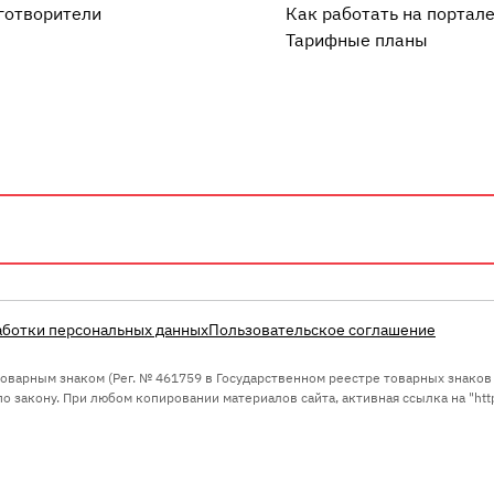
готворители
Как работать на портал
Тарифные планы
аботки персональных данных
Пользовательское соглашение
 товарным знаком (Рег. № 461759 в Государственном реестре товарных знако
 закону. При любом копировании материалов сайта, активная ссылка на "https