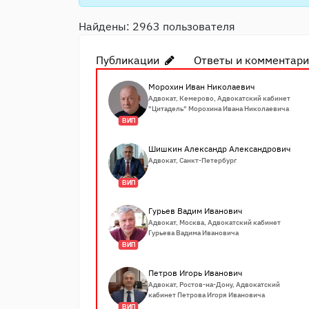
Найдены: 2963 пользователя
Публикации
Ответы и комментар
Морохин Иван Николаевич
Адвокат, Кемерово, Адвокатский кабинет
"Цитадель" Морохина Ивана Николаевича
ВИП
Шишкин Александр Александрович
Адвокат, Санкт-Петербург
ВИП
Гурьев Вадим Иванович
Адвокат, Москва, Адвокатский кабинет
Гурьева Вадима Ивановича
ВИП
Петров Игорь Иванович
Адвокат, Ростов-на-Дону, Адвокатский
кабинет Петрова Игоря Ивановича
ВИП