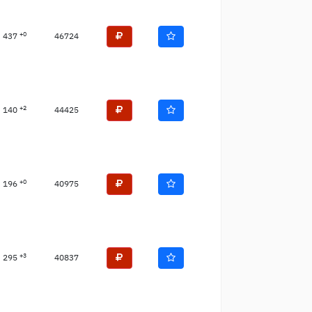
+0
437
46724
+2
140
44425
+0
196
40975
+3
295
40837