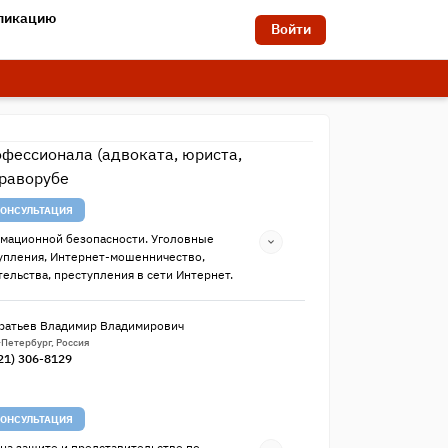
бликацию
Войти
офессионала (адвоката, юриста,
Праворубе
ОНСУЛЬТАЦИЯ
мационной безопасности. Уголовные
упления, Интернет-мошенничество,
ельства, преступления в сети Интернет.
ратьев Владимир Владимирович
-Петербург, Россия
21) 306-8129
ОНСУЛЬТАЦИЯ
на защите и представительстве по