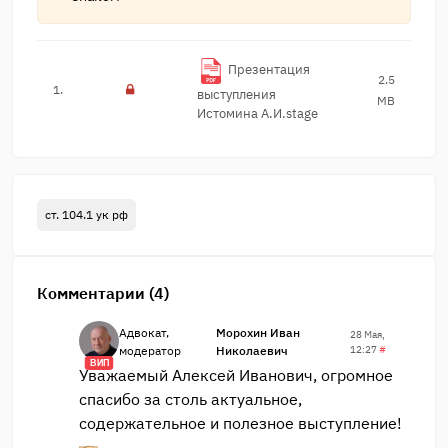
Презентация
2.5
1.
выступле​ния
MB
Истомина А.И.sta​ge
ст. 104.1 ук рф
Комментарии (4)
Адвокат,
Морохин Иван
28 Мая,
модератор
Николаевич
12:27
#
ВИП
Уважаемый Алексей Иванович, огромное
спасибо за столь актуальное,
содержательное и полезное выступление!