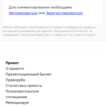
Для комментирования необходимо
Авторизоваться
или
Зарегистрироваться
Рейтинг публикации: «
Криптовалюта в уголовном и гражданском процессе:
инструкция по выживанию для адвоката. Выступление Истомина А.И. на
конференции "Технологии права 2026"
»
2
звезд из
5
на основе
10
оценок.
Проект
О проекте
Презентационный букл​ет
Праворуба
Статистика проекта
Пользовательское
соглашение
Меморандум