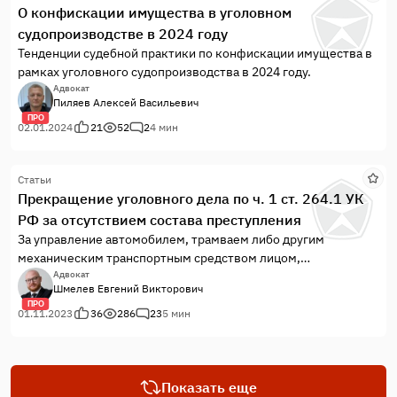
О конфискации имущества в уголовном
судопроизводстве в 2024 году
Тенденции судебной практики по конфискации имущества в
рамках уголовного судопроизводства в 2024 году.
Адвокат
Пиляев Алексей Васильевич
ПРО
02.01.2024
21
52
2
4 мин
Статьи
Прекращение уголовного дела по ч. 1 ст. 264.1 УК
РФ за отсутствием состава преступления
За управление автомобилем, трамваем либо другим
механическим транспортным средством лицом,
находящимся в состоянии
Адвокат
Шмелев Евгений Викторович
опьянения, подвергнутым административному наказанию за
ПРО
управление транспортным средством в состоянии опьянения
01.11.2023
36
286
23
5 мин
или за невыполнение
законного требования уполномоченного должностного
лица...
Показать еще