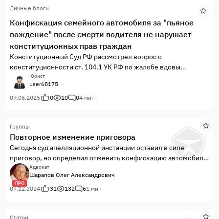
Личные блоги
Конфискация семейного автомобиля за "пьяное
вождение" после смерти водителя не нарушает
конституционных прав граждан
Конституционный Суд РФ рассмотрел вопрос о
конституционности ст. 104.1 УК РФ по жалобе вдовы
осужденного по ч. 1 ст. 264.1 УК РФ (неоднократное пьяное
Юрист
user68175
вождение): приговором суда по этому уголовному делу было
постановлено конфисковать автомобиль, на котором было
09.06.2025
0
10
0
4 мин
совершено преступление, в пользу государства.
Группы
Повторное изменение приговора
Сегодня суд апелляционной инстанции оставил в силе
приговор, но определил отменить конфискацию автомобиля.
С учётом того, что наказание назначено условное, видимо,
Адвокат
Шарапов Олег Александрович
от безысходности (казнить нельзя помиловать), результат
ПРО
меня порадовал. В части отмены конфискации прокуратура
09.12.2024
31
132
6
1 мин
тоже была на стороне осуж...
Статьи