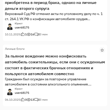
приобретена в период брака, однако на личные
В ходе выступления вы узнаете:
деньги второго супруга
Верховный Суд РФ отменил акты по уголовному делу по ч. 1
Ма
ст. 264.1 УК РФ о конфискации автомобиля-орудия
преступления.
Юрист
user68175
10.11.2025
1
16
0
3 мин
Личные блоги
За пьяное вождение можно конфисковать
автомобиль сожительницы, если они с осужденным
состоят в фактических брачных отношениях и
пользуются автомобилем совместно
Гражданин был осужден за повторное управление
автомобилем в состоянии алкогольного опьянения.
Автомобиль, на котором было совершено преступление
Юрист
user68175
(вещественное доказательство), был конфискован в доход
государства в соответствии с п. "д" ч. 1 ст. 104.1 УК РФ.
06.10.2025
0
13
0
3 мин