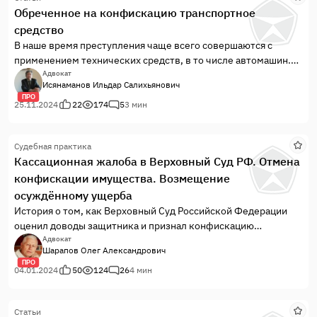
Обреченное на конфискацию транспортное
средство
В наше время преступления чаще всего совершаются с
применением технических средств, в то числе автомашин.
Дабы выбить из-под преступности данную опору государство
Адвокат
Исянаманов Ильдар Салихьянович
предпринимает те или иные меры, но и противник не
ПРО
дремлет, пытаясь найти новые пути, и борьба идет с
25.11.2024
22
174
5
3 мин
переменным успехом.Вот и недавно, в ...
Судебная практика
Кассационная жалоба в Верховный Суд РФ. Отмена
конфискации имущества. Возмещение
осуждённому ущерба
История о том, как Верховный Суд Российской Федерации
оценил доводы защитника и признал конфискацию
имущества осуждённого необоснованной...
Адвокат
Шарапов Олег Александрович
ПРО
04.01.2024
50
124
26
4 мин
Статьи