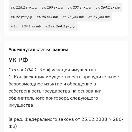
ст. 115.1 упк рф
ст. 159 ук рф
ст. 237 упк рф
ст. 264.1 ук рф
ст. 42 упк рф
ст. 45 гпк рф
ст. 73 упк рф
ст. 81 упк рф
ч.1 ст. 104.1 ук рф
ч.1 ст. 264.1 ук рф
Упомянутая статья закона
УК РФ
Статья 104.1.
Конфискация имущества
1. Конфискация имущества есть принудительное
безвозмездное изъятие и обращение в
собственность государства на основании
обвинительного приговора следующего
имущества:
(в ред. Федерального закона от 25.12.2008 N 280-
ФЗ)