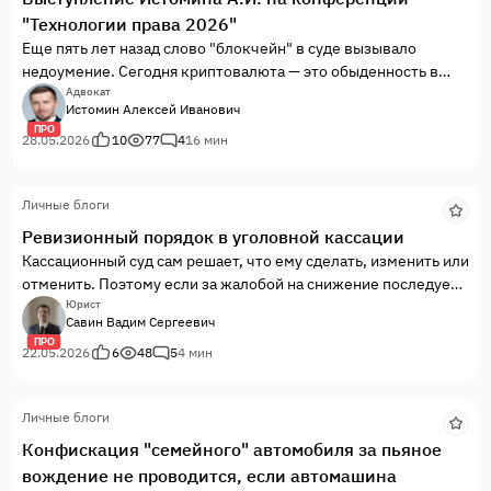
"Технологии права 2026"
Еще пять лет назад слово "блокчейн" в суде вызывало
недоумение. Сегодня криптовалюта — это обыденность в
делах о банкротстве, разделе имущества, легализации,
Адвокат
Истомин Алексей Иванович
взяточничестве и, конечно, хищениях (ст. 158, 159, 163 УК
ПРО
РФ). Но готовы ли мы к этому?
28.05.2026
10
77
4
16 мин
Практика показывает: 90% юристов совершают фатальные
ошибки еще на стадии консультирования, путая "токен" с
Личные блоги
"криптовалютой" и пытаясь применить нормы вещного права
к цифровому коду.
Ревизионный порядок в уголовной кассации
Я накопил богатый практический опыт "в полях", пройдя путь
Кассационный суд сам решает, что ему сделать, изменить или
от первых прецедентов до сложных кейсов 2025-2026 годов.
отменить. Поэтому если за жалобой на снижение последует
Пришло время систематизировать эти знания и передать их
отмена – суд так решил…
Юрист
Савин Вадим Сергеевич
вам. Моя цель — дать вам рабочий инструмент, а не сухую
ПРО
теорию.
22.05.2026
6
48
5
4 мин
Актуальность и проблема: Клиенты с "крипто-проблемами"
платежеспособны, но требовательны. Они ищут адвоката,
который говорит с ними на одном языке. Если вы не
Личные блоги
понимаете механику транзакции, следствие или оппоненты в
Конфискация "семейного" автомобиля за пьяное
гражданском процессе легко заведут вас в тупик. Мы
вождение не проводится, если автомашина
разберем, как этого избежать.