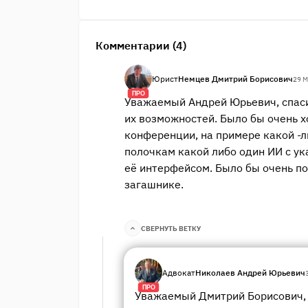
Комментарии (4)
Юрист
Немцев Дмитрий Борисович
29 М
ПРО
Уважаемый Андрей Юрьевич, спаси
их возможностей. Было бы очень х
конференции, на примере какой -л
полочкам какой либо один ИИ с ук
её интерфейсом. Было бы очень п
загашнике.
СВЕРНУТЬ ВЕТКУ
Адвокат
Николаев Андрей Юрьевич
ПРО
Уважаемый Дмитрий Борисович, 