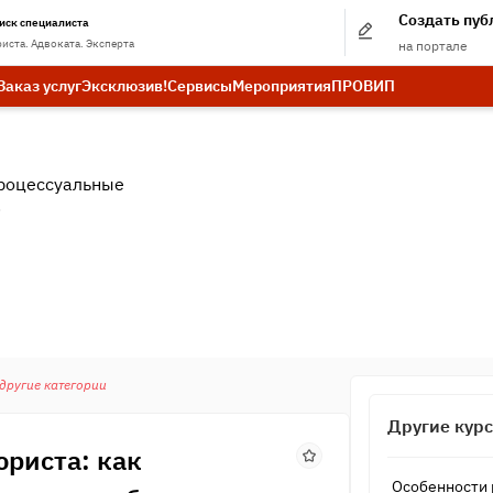
Создать пу
иск специалиста
иста. Адвоката. Эксперта
на портале
Заказ услуг
Эксклюзив!
Сервисы
Мероприятия
ПРО
ВИП
роцессуальные
.
 другие категории
Другие кур
юриста: как
Особенности 