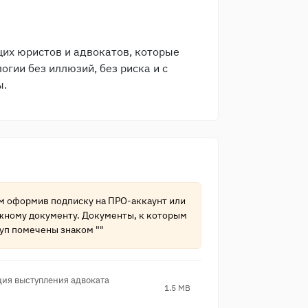
их юристов и адвокатов, которые
огии без иллюзий, без риска и с
ы.
ам оформив подписку на
ПРО-аккаунт
или
жному документу. Документы, к которым
уп помечены знаком ""
ия выступле​ния адвоката
1.5 MB