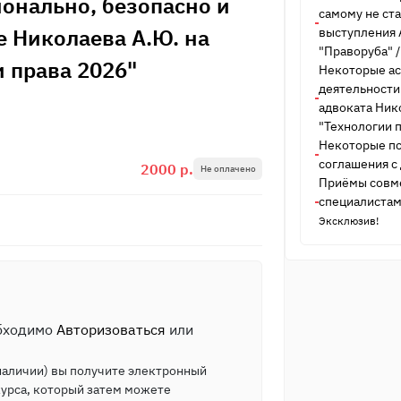
онально, безопасно и
самому не ст
 Николаева А.Ю. на
выступления 
"Праворуба"
 права 2026"
Некоторые а
деятельности
адвоката Ник
"Технологии 
Некоторые пс
соглашения с
2000 р.
Не оплачено
Приёмы совме
специалистам
Эксклюзив!
обходимо
Авторизоваться
или
 наличии) вы получите электронный
курса, который затем можете