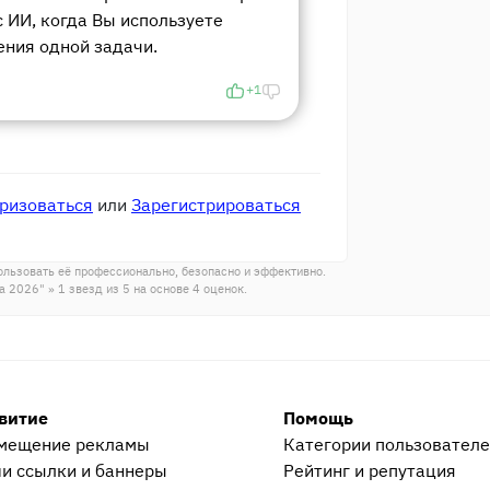
 ИИ, когда Вы используете
ения одной задачи.
+1
ризоваться
или
Зарегистрироваться
ользовать её профессионально, безопасно и эффективно.
ва 2026"
»
1
звезд из
5
на основе
4
оценок.
витие
Помощь
мещение рекламы
Категории пользовател
и ссылки и баннеры
Рейтинг и репутация