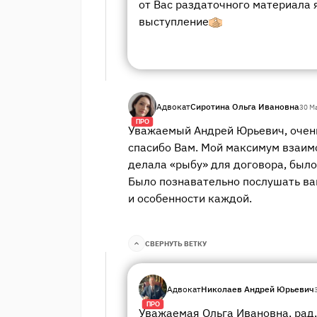
от Вас раздаточного материала 
выступление
Адвокат
Сиротина Ольга Ивановна
30 М
ПРО
Уважаемый Андрей Юрьевич, очень
спасибо Вам. Мой максимум взаим
делала «рыбу» для договора, было
Было познавательно послушать ва
и особенности каждой.
СВЕРНУТЬ ВЕТКУ
Адвокат
Николаев Андрей Юрьевич
ПРО
Уважаемая Ольга Ивановна, рад,