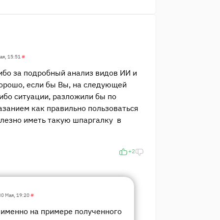
ая, 15:51
#
бо за подробный анализ видов ИИ и
орошо, если бы Вы, на следующей
ибо ситуации, разложили бы по
азанием как правильно пользоваться
олезно иметь такую шпаргалку в
+2
30 Мая, 19:20
#
именно на примере полученного