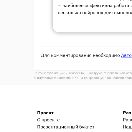
— наиболее эффективна работа с
несколько нейронок для выполн
Для комментирования необходимо
Авто
Рейтинг публикации: «
Нейросеть — инструмент юриста: как исп
Выступление Николаева А.Ю. на конференции "Технологии пра
Проект
Раз
О проекте
Раз
Презентационный букл​ет
Наш