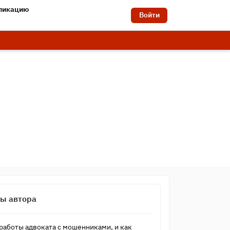
бликацию
Войти
сы автора
работы адвоката с мошенниками, и как