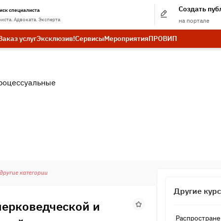
Создать пу
иск специалиста
иста. Адвоката. Эксперта
на портале
Заказ услуг
Эксклюзив!
Сервисы
Мероприятия
ПРО
ВИП
роцессуальные
.
 другие категории
Другие кур
черковедческой и
Распростране