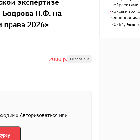
ской экспертизе
нейросетями,
 Бодрова Н.Ф. на
кейсы и техн
Филипповича 
 права 2026»
2025"
/
Эксклю
2000 р.
Не оплачено
обходимо
Авторизоваться
или
курсу