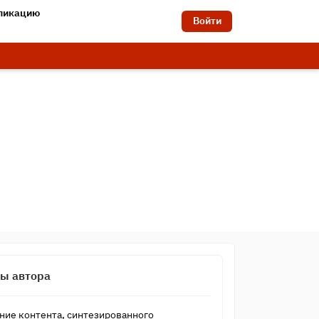
бликацию
Войти
сы автора
ние контента, синтезированного