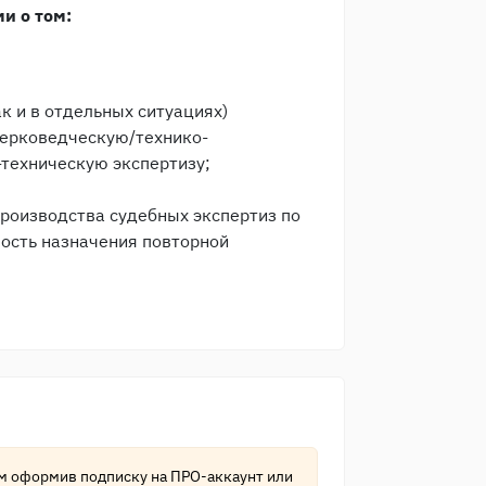
и о том:
к и в отдельных ситуациях)
черковедческую/технико-
техническую экспертизу;
роизводства судебных экспертиз по
мость назначения повторной
ам оформив подписку на
ПРО-аккаунт
или