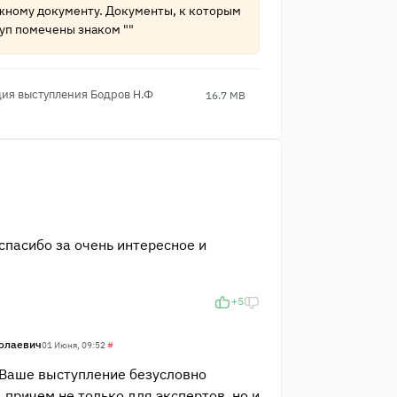
жному документу. Документы, к которым
уп помечены знаком ""
ия выступле​ния Бодров Н.Ф
16.7 MB
пасибо за очень интересное и
+5
олаевич
01 Июня, 09:52
#
Ваше выступление безусловно
 причем не только для экспертов, но и