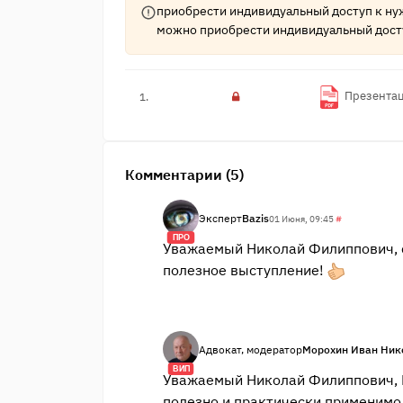
приобрести индивидуальный доступ к ну
можно приобрести индивидуальный дост
Презентац
1.
Комментарии (5)
Эксперт
Bazis
01 Июня, 09:45
#
ПРО
Уважаемый Николай Филиппович, с
полезное выступление!
Адвокат, модератор
Морохин Иван Ник
ВИП
Уважаемый Николай Филиппович, 
полезно и практически применимо,