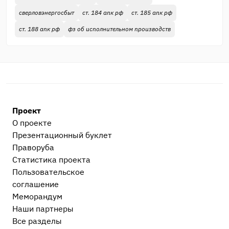
сверловэнергосбыт
ст. 184 апк рф
ст. 185 апк рф
ст. 188 апк рф
фз об исполнительном производств
Проект
О проекте
Презентационный букл​ет
Праворуба
Статистика проекта
Пользовательское
соглашение
Меморандум
Наши партнеры
Все разделы