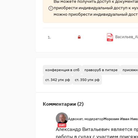
Вы можете получить доступ к документ
приобрести индивидуальный доступ к ну
можно приобрести индивидуальный дост
Васильев_А
1.
конференция в спб
праворуб в питере
присяжн
ст. 342 упк рф
ст. 350 упк рф
Комментарии (2)
Адвокат, модератор
Морохин Иван Ник
ВИП
Александр Витальевич является п
работы в судах с участием присяж