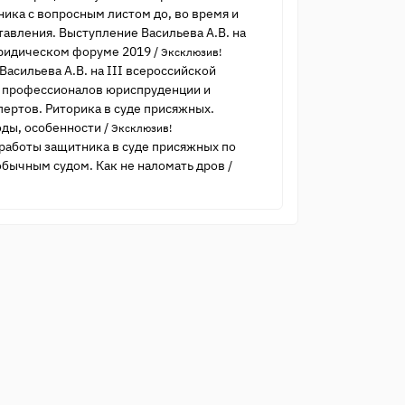
ника с вопросным листом до, во время и
тавления. Выступление Васильева А.В. на
ридическом форуме 2019
/
Эксклюзив!
асильева А.В. на III всероссийской
 профессионалов юриспруденции и
пертов. Риторика в суде присяжных.
ды, особенности
/
Эксклюзив!
работы защитника в суде присяжных по
обычным судом. Как не наломать дров
/