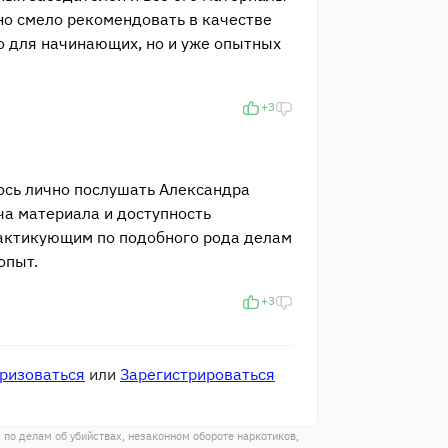
но смело рекомендовать в качестве
о для начинающих, но и уже опытных
+3
ось лично послушать Александра
ча материала и доступность
актикующим по подобного рода делам
опыт.
+3
ризоваться
или
Зарегистрироваться
по делам об убийствах, незаконном обороте наркотиков,