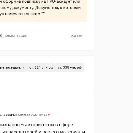
ам оформив подписку на
ПРО-аккаунт
или
жному документу. Документы, к которым
уп помечены знаком ""
В_презента​ция
2.4 MB
ые заседатели
ст. 324 упк рф
ст. 335 упк рф
олаевич
24 Октября 2023, 09:18
#
ризнанным авторитетом в сфере
ных заседателей и все его материалы