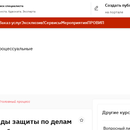
Создать пу
иск специалиста
иста. Адвоката. Эксперта
на портале
Заказ услуг
Эксклюзив!
Сервисы
Мероприятия
ПРО
ВИП
роцессуальные
.
Уголовный процесс
Другие кур
оды защиты по делам
Вопросный ли