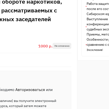
 обороте наркотиков,
Работа защит
С рассматриваемых с
после его сос
Сибирском ю
жных заседателей
Выступление В
конференции
судебных экс
Приемы, мето
Особенности 
сравнению с 
1000 р.
Не оплачено
Эксклюзив!
обходимо
Авторизоваться
или
 наличии) вы получите электронный
курса, который затем можете