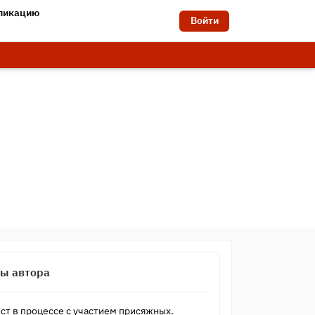
бликацию
Войти
сы автора
ст в процессе с участием присяжных.