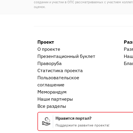
создании и участии в ОПС рассматриваемых с участием колле
оценок.
Проект
Раз
О проекте
Раз
Презентационный букл​ет
Наш
Праворуба
Бла
Статистика проекта
Пользовательское
соглашение
Меморандум
Наши партнеры
Все разделы
Нравится портал?
Поддержите развитие проекта!