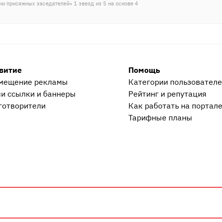
гии присяжных заседателей
»
1
звезд из
5
на основе
4
витие
Помощь
мещение рекламы
Категории пользовател
и ссылки и баннеры
Рейтинг и репутация
готворители
Как работать на портал
Тарифные планы