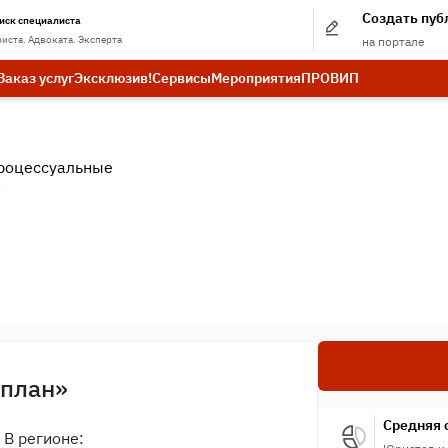
Создать пу
иск специалиста
иста. Адвоката. Эксперта
на портале
Заказ услуг
Эксклюзив!
Сервисы
Мероприятия
ПРО
ВИП
роцессуальные
.
 план»
Средняя 
В регионе: