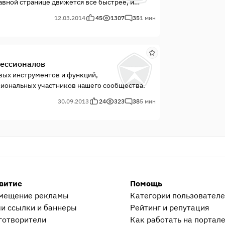
вной странице движется всё быстрее, и
 довольно сложно.
12.03.2014
45
1307
35
1 мин
фессионалов
вых инструментов и функций,
сиональных участников нашего сообщества.
30.09.2013
24
323
38
5 мин
витие
Помощь
мещение рекламы
Категории пользовател
и ссылки и баннеры
Рейтинг и репутация
готворители
Как работать на портал