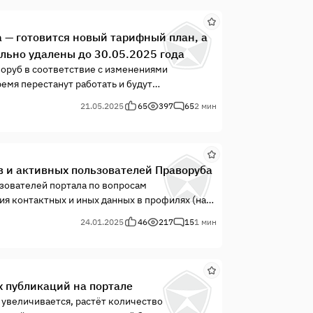
— готовится новый тарифный план, а
льно удалены до 30.05.2025 года
воруб в соответствие с изменениями
емя перестанут работать и будут
нты и сервисы, в том числе: Счётчики и
21.05.2025
65
397
65
2 мин
 Google Всем...
в и активных пользователей Праворуба
зователей портала по вопросам
я контактных и иных данных в профилях (на
ией портала Праворуб запущена система
24.01.2025
46
217
15
1 мин
й льготы при продлении подписки на
 публикаций на портале
увеличивается, растёт количество