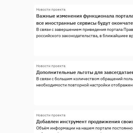
Новости проекта
Важные изменения функционала портала 
все иностранные сервисы будут окончате
В связи с завершением приведения портала Пра
российского законодательства, в ближайшиее вр
окончательно удалены все иностранные инструме
инструменты Google Analytics Авторизация через
Новости проекта
Дополнительные льготы для завсегдатае
В связи с большим количеством обращений поль
необходимости повторной настройки отображени
личных страницах) пользователей, администрац
автоматического предоставления дополнительно
тарифные планы PRO и VIP.
Новости проекта
Добавлен инструмент продвижения своих
Объём информации на нашем портале постоянно 