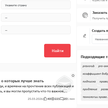
Юристов и
Заказать 
Получить 
Создать 
Найти
Подходящие т
pravorub
pro-ак
коэффициент доб
 о которых лучше знать
подписка
право
и, и времени на прочтение всех публикаций и
продление
разв
, и вы могли пропустить что-то важное,
ечислим основные события портала,
технологии права
25.03.2026
40
221
20
1 мин