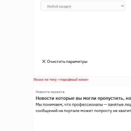
Очистить параметры
Поиск по тегу: «тарифный план»
Новости проекта
Новости которые вы могли пропустить, но
Мы понимаем, что профессионалы — занятые люд
сообщений на портале может попросту не хватить
поэтому в этой публикации мы очень кратко пер
произошедшие в недавнее время. И так: