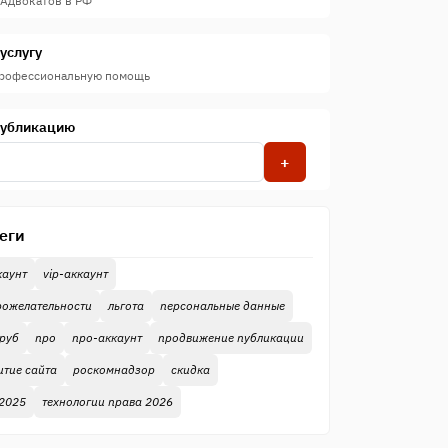
 Адвокатов в РФ
услугу
профессиональную помощь
публикацию
+
еги
каунт
vip-аккаунт
рожелательности
льгота
персональные данные
руб
про
про-аккаунт
продвижение публикации
итие сайта
роскомнадзор
скидка
 2025
технологии права 2026