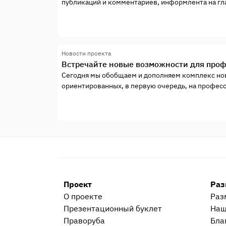
публикаций и комментариев, информлента на гла
уследить за новыми публикациями порой бывает
Новости проекта
Встречайте новые возможности для про
Сегодня мы обобщаем и дополняем комплекс но
ориентированных, в первую очередь, на профес
Проект
Раз
О проекте
Раз
Презентационный букл​ет
Наш
Праворуба
Бла