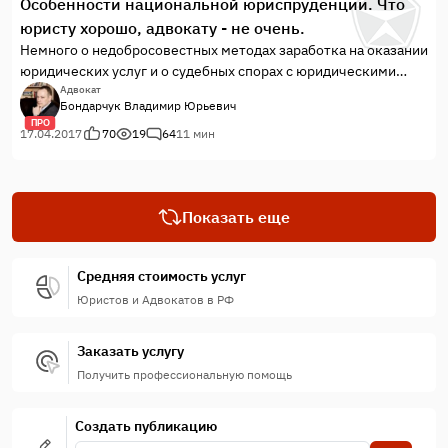
Особенности национальной юриспруденции. Что
напишем отдельно. Второе, что все заключенные
юристу хорошо, адвокату - не очень.
здороваются по несколько раз с любым человеком одетым
Немного о недобросовестных методах заработка на оказании
не в робу. Итак, прокурор нехотя вынужден расшифровать
юридических услуг и о судебных спорах с юридическими
замечание. Не поздоровался с сотрудником.
компаниями.
Адвокат
Бондарчук Владимир Юрьевич
ПРО
17.04.2017
70
19
64
11 мин
Показать еще
Средняя стоимость услуг
Юристов и Адвокатов в РФ
Заказать услугу
Получить профессиональную помощь
Создать публикацию