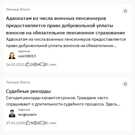
Личные блоги
Адвокатам из числа военных пенсионеров
предоставляется право добровольной уплаты
взносов на обязательное пенсионное страхование
Адвокатам из числа военных пенсионеров предоставляется
право добровольной уплаты взносов на обязательное
пенсионное страхование
Адвокат
user58013
16.02.2021
2
4
0
1 мин
Личные блоги
Судебные рекорды
Сегодня рекорды касаются сроков. Граждане часто
спрашивают о длительности судебного процесса. Здесь
можно сказать только о требовании закона – 3 месяца, на
Адвокат
sergeysarin
практике это непредсказуемо.
27.01.2020
5
2
5
1 мин