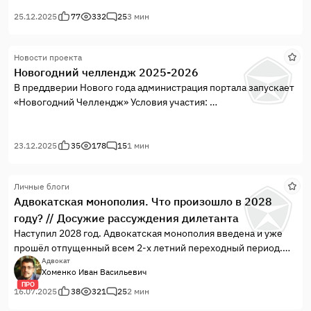
сфере, вдохновение для решения сложных правовых
вопросов и удовлетворение от достигнутых
25.12.2025
77
332
25
3 мин
результатов.Желаем вам крепкого здоровья, счастья,...
Новости проекта
Новогодний челлендж 2025-2026
В преддверии Нового года администрация портала запускает
«Новогодний Челлендж» Условия участия:
1. Подписаться на наше сообщество Вконтакте.
2. Проанализировать свою юридическую практику за
прошедший, 2025 год.
23.12.2025
35
178
15
1 мин
3. Выделить наиболее значимые и запоминающиеся дела,
которыми вы гордитесь.
Личные блоги
4. Опубликовать выбранные кейсы на нашем портале в своем
Адвокатская монополия. Что произошло в 2028
личном блоге.
году? // Досужие рассуждения дилетанта
Наступил 2028 год. Адвокатская монополия введена и уже
прошёл отпущенный всем 2-х летний переходный период.
Произошло окончательное разделение на “ноги” и “мозги”.
Адвокат
Хоменко Иван Васильевич
ПРО
16.07.2025
38
321
25
2 мин