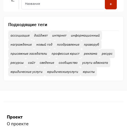
+
Подходящие теги
ассоциация
дайджет
интернет
информационный
награждение
новый год
поздравление
праворуб
присяжные заседатели
профессия юрист
реклама
ресурс
ресурсы
сайт
сведение
сообщество
услуги адвоката
юридические услуги
юридическиеуслуги
юристы
Проект
О проекте