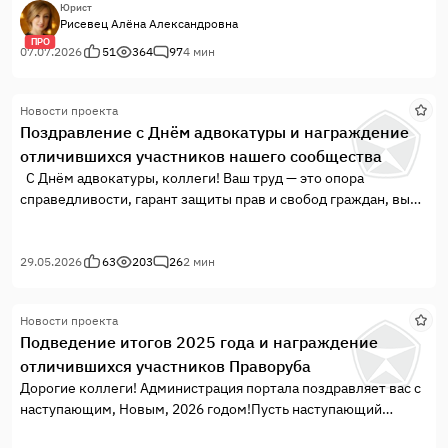
Николаевича Морохина. Сама я в дискуссии ни на сайте, ни в
Юрист
Рисевец Алёна Александровна
других беседах не вступала, по нескольким причинам, хотя и
ПРО
отслеживала, но теперь спустя время, хочется всё-таки
07.07.2026
51
364
97
4 мин
прокомментировать ситуацию в ми...
Новости проекта
Поздравление с Днём адвокатуры и награждение
отличившихся участников нашего сообщества
С Днём адвокатуры, коллеги! Ваш труд — это опора
справедливости, гарант защиты прав и свобод граждан, вы
даёте людям надежду, помогаете найти выход в самых
сложных ситуациях и отстаиваете справедливость там, где
она под угрозой.
29.05.2026
63
203
26
2 мин
Благодаря вашему профессионализму, принципиальности и
верности закону укрепляется доверие к правовой системе
Новости проекта
нашей страны.
Подведение итогов 2025 года и награждение
отличившихся участников Праворуба
Дорогие коллеги! Администрация портала поздравляет вас с
наступающим, Новым, 2026 годом!Пусть наступающий
Новый Год принесет вам новые победы в профессиональной