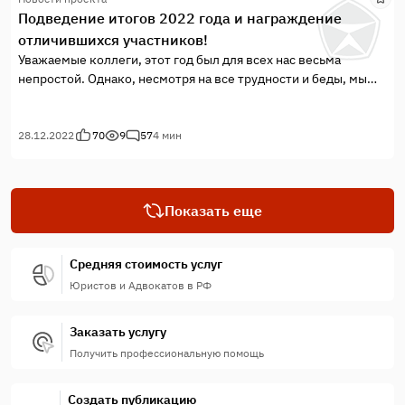
отражаем, стойко отстаивая свою позицию, сохраняя
Подведение итогов 2022 года и награждение
мужество и преданность своей профессии и жизненному
отличившихся участников!
кредо.
Уважаемые коллеги, этот год был для всех нас весьма
непростой. Однако, несмотря на все трудности и беды, мы
все таки держимся вместе, делаем свою работу и смотрим с
оптимизмом в будущее. В этот сложный момент мы хотим
сказать спасибо всем праворубцам, которые были и остаются
28.12.2022
70
9
57
4 мин
с нами.
Показать еще
Средняя стоимость услуг
Юристов и Адвокатов в РФ
Заказать услугу
Получить профессиональную помощь
Создать публикацию