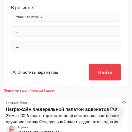
В регионе:
Найти
Очистить параметры
Поиск по тегу: «награждение»
Личные блоги
Награждён Федеральной палатой адвокатов РФ
29 мая 2026 года в торжественной обстановке состоялось
вручение наград Федеральной палаты адвокатов, одна из
которых – почётная грамота – была адресована мне.
Адвокат
Сергеев Иван Анатольевич