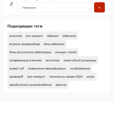
+
Подходящие теги
pravorub
pro-аккаунт
адвокат
адвокаты
встреча праворубцев
день адвоката
день российской адвокатуры
конкурс статей
конференция в москве
легитатор
новогодний розыгрыш
новый год
повышение квалификации
поздравление
праворуб
про-аккаунт
технологии права 2024
успех
юридическое сопровождение
юристы