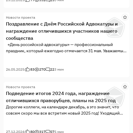
вопросов и удовлетворение от достигнутых
результатов.Желаем вам крепкого здоровья, счастья,...
Новости проекта
Поздравление с Днём Российской Адвокатуры и
награждение отличившихся участников нашего
сообщества
«День российской адвокатуры» — профессиональный
праздник, который ежегодно отмечается 31 мая. Уважаемые
коллеги, сегодня особый праздник для тех, кто ежедневно
сталкивается в силу своей профессиональной деятельности
с защитой прав, свобод и отстаивает интересы граждан.
26.05.2025
83
270
22
3 мин
Новости проекта
Подведение итогов 2024 года, награждение
отличившихся праворубцев, планы на 2025 год
Дорогие коллеги, на календаре декабрь, а это значит, что
совсем скоро мы все встретим новый 2025 год! Уходящий
2024 год был щедр на события, он подарил нам как
позитивные моменты, так и негативные, но не стоит
разочаровываться, ведь все плохое можно обратить в
27.12.2024
80
317
57
5 мин