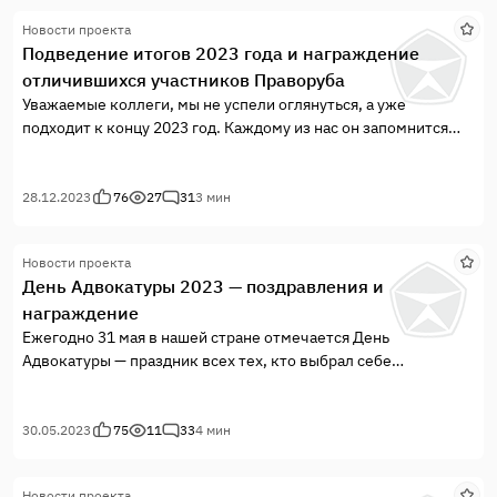
времени было оказано более 150 консультаций по всем
следующих номинациях:
Новости проекта
вопросам, касающимся рассмотрения уголовных дел,
Подведение итогов 2023 года и награждение
защиты прав и интересов потерпевших, составлены иски,
отличившихся участников Праворуба
осущ
Уважаемые коллеги, мы не успели оглянуться, а уже
подходит к концу 2023 год. Каждому из нас он запомнится
разным, у всех было что-то хорошее и не очень, но подводя
итоги мы желаем чтобы в предстоящий год Вы взяли только
самое наилучшее из прожитого — воспоминания, встречи,
28.12.2023
76
27
31
3 мин
моменты и эмоции.
Новости проекта
День Адвокатуры 2023 — поздравления и
награждение
Ежегодно 31 мая в нашей стране отмечается День
Адвокатуры — праздник всех тех, кто выбрал себе
профессией защищать, помогать, оберегать и строго
следовать Закону, как высшей ценности любого
цивилизованного общества. Каждый день бросает нам новые
30.05.2023
75
11
33
4 мин
вызовы в разные области нашей жизни, как личной так и
профессиональной, которые мы достойно принимаем и
Новости проекта