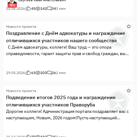
ПРО
02.06.2026
45
142
34
3 мин
Новости проекта
Поздравление с Днём адвокатуры и награждение
отличившихся участников нашего сообщества
С Днём адвокатуры, коллеги! Ваш труд — это опора
справедливости, гарант защиты прав и свобод граждан, вы
даёте людям надежду, помогаете найти выход в самых
сложных ситуациях и отстаиваете справедливость там, где
она под угрозой.
29.05.2026
63
203
26
2 мин
Благодаря вашему профессионализму, принципиальности и
верности закону укрепляется доверие к правовой системе
Новости проекта
нашей страны.
Подведение итогов 2025 года и награждение
отличившихся участников Праворуба
Дорогие коллеги! Администрация портала поздравляет вас с
наступающим, Новым, 2026 годом!Пусть наступающий
Новый Год принесет вам новые победы в профессиональной
сфере, вдохновение для решения сложных правовых
25.12.2025
77
332
25
3 мин