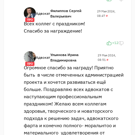
Филиппов Сергей
29 Мая 2024,
Адвокат
Валерьевич
08:47
#
ПРО
Всех коллег с праздником!
Спасибо за награждение!
+12
Ульянова Ирина
29 Мая 2024,
Адвокат
Владимировна
08:51
#
ПРО
Огромное спасибо за награду! Приятно
быть в числе отмеченных администрацией
проекта и хочется развиваться ещё
больше. Поздравляю всех адвокатов с
наступающим профессиональным
праздником! Желаю всем коллегам
здоровья, творческого и новаторского
подхода к решению задач, адвокатского
фарта и конечно полного- моральнтоо и
материального удовлетворения от