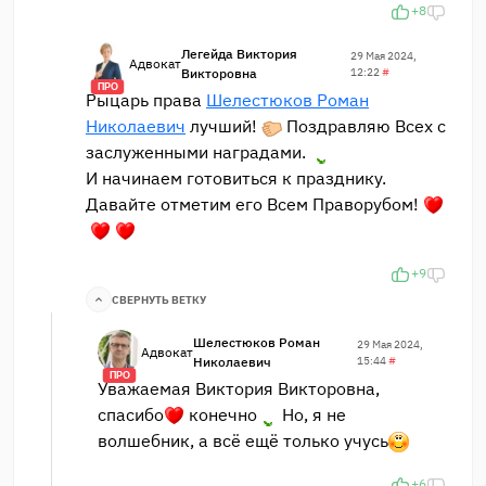
+8
Легейда Виктория
29 Мая 2024,
Адвокат
Викторовна
12:22
#
ПРО
Рыцарь права
Шелестюков Роман
Николаевич
лучший!
Поздравляю Всех с
заслуженными наградами.
И начинаем готовиться к празднику.
Давайте отметим его Всем Праворубом!
+9
СВЕРНУТЬ ВЕТКУ
Шелестюков Роман
29 Мая 2024,
Адвокат
Николаевич
15:44
#
ПРО
Уважаемая Виктория Викторовна,
спасибо
конечно
Но, я не
волшебник, а всё ещё только учусь
+6