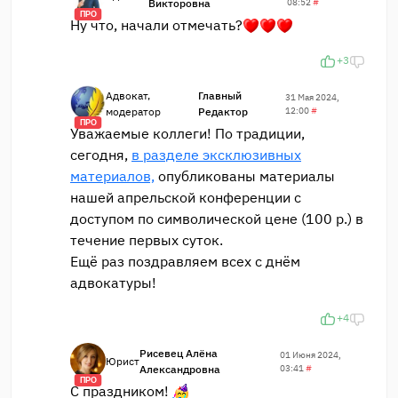
Викторовна
08:52
#
ПРО
Ну что, начали отмечать?
+3
Адвокат,
Главный
31 Мая 2024,
модератор
Редактор
12:00
#
ПРО
Уважаемые коллеги! По традиции,
сегодня,
в разделе эксклюзивных
материалов,
опубликованы материалы
нашей апрельской конференции с
доступом по символической цене (100 р.) в
течение первых суток.
Ещё раз поздравляем всех с днём
адвокатуры!
+4
Рисевец Алёна
01 Июня 2024,
Юрист
Александровна
03:41
#
ПРО
С праздником!