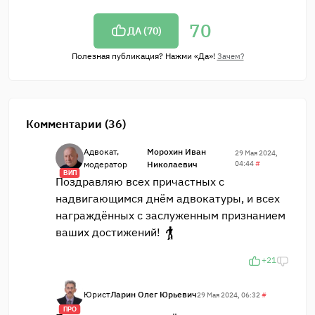
70
ДА (
70
)
Полезная публикация? Нажми «Да»!
Зачем?
Комментарии (36)
Адвокат,
Морохин Иван
29 Мая 2024,
модератор
Николаевич
04:44
#
ВИП
Поздравляю всех причастных с
надвигающимся днём адвокатуры, и всех
награждённых с заслуженным признанием
ваших достижений!
+21
Юрист
Ларин Олег Юрьевич
29 Мая 2024, 06:32
#
ПРО