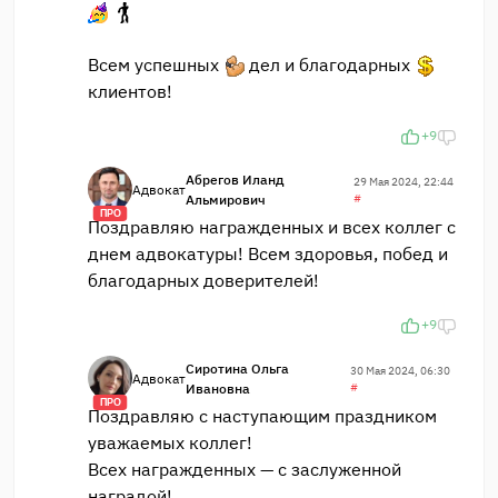
Всем успешных
дел и благодарных
клиентов!
+9
Абрегов Иланд
29 Мая 2024, 22:44
Адвокат
Альмирович
#
ПРО
Поздравляю награжденных и всех коллег с
днем адвокатуры! Всем здоровья, побед и
благодарных доверителей!
+9
Сиротина Ольга
30 Мая 2024, 06:30
Адвокат
Ивановна
#
ПРО
Поздравляю с наступающим праздником
уважаемых коллег!
Всех награжденных — с заслуженной
наградой!