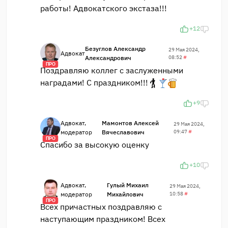
работы! Адвокатского экстаза!!!
+12
Безуглов Александр
29 Мая 2024,
Адвокат
Александрович
08:52
#
ПРО
Поздравляю коллег с заслуженными
наградами! С праздником!!!
+9
Адвокат,
Мамонтов Алексей
29 Мая 2024,
модератор
Вячеславович
09:47
#
ПРО
Спасибо за высокую оценку
+10
Адвокат,
Гулый Михаил
29 Мая 2024,
модератор
Михайлович
10:58
#
ПРО
Всех причастных поздравляю с
наступающим праздником! Всех