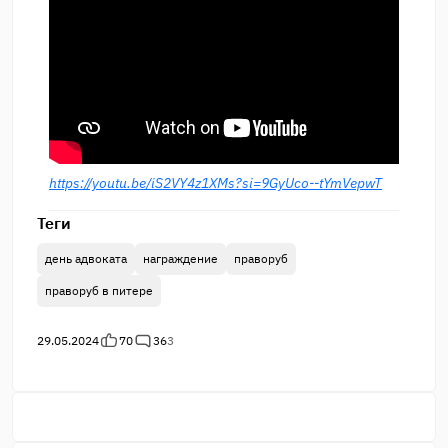
https://youtu.be/iS2VY4z1XMs?si=9GyUco--tYmVepwT
Теги
день адвоката
награждение
праворуб
праворуб в питере
29.05.2024
70
36
3