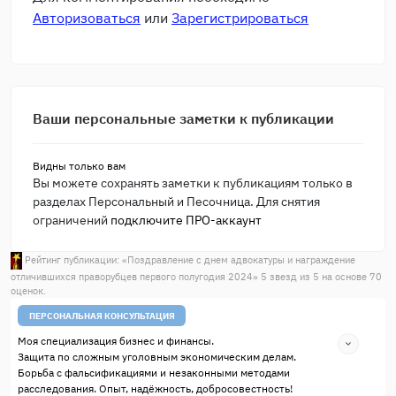
Авторизоваться
или
Зарегистрироваться
Ваши персональные заметки к публикации
Видны только вам
Вы можете сохранять заметки к публикациям только в
разделах Персональный и Песочница. Для снятия
ограничений
подключите ПРО-аккаунт
Рейтинг публикации: «
Поздравление с днем адвокатуры и награждение
отличившихся праворубцев первого полугодия 2024
»
5
звезд из
5
на основе
70
оценок.
ПЕРСОНАЛЬНАЯ КОНСУЛЬТАЦИЯ
Моя специализация бизнес и финансы.
Защита по сложным уголовным экономическим делам.
Борьба с фальсификациями и незаконными методами
расследования. Опыт, надёжность, добросовестность!