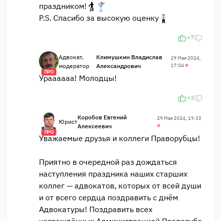
праздником!
P.S. Спасибо за высокую оценку
+7
Адвокат,
Климушкин Владислав
29 Мая 2024,
модератор
Александрович
17:04
#
ПРО
Ураааааа! Молодцы!
+3
Коробов Евгений
29 Мая 2024, 19:33
Юрист
Алексеевич
#
ПРО
Уважаемые друзья и коллеги Праворубцы!
Приятно в очередной раз дождаться
наступления праздника наших старших
коллег — адвокатов, которых от всей души
и от всего сердца поздравить с днём
Адвокатуры! Поздравить всех