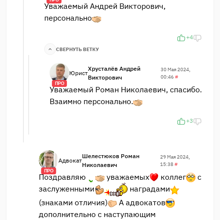
ПРО
Уважаемый Андрей Викторович,
персонально
+4
СВЕРНУТЬ ВЕТКУ
Хрусталёв Андрей
30 Мая 2024,
Юрист
Викторович
00:46
#
ПРО
Уважаемый Роман Николаевич, спасибо.
Взаимно персонально.
+3
Шелестюков Роман
29 Мая 2024,
Адвокат
Николаевич
15:38
#
ПРО
Поздравляю
уважаемых
коллег
с
заслуженными
наградами
(знаками отличия)
А адвокатов
дополнительно с наступающим