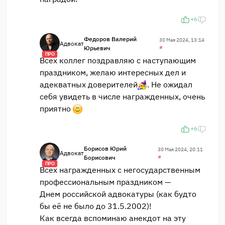
+6
Федоров Валерий
30 Мая 2024, 13:14
Адвокат
Юрьевич
#
ПРО
Всех коллег поздравляю с наступающим
праздником, желаю интересных дел и
адекватных доверителей
. Не ожидал
себя увидеть в числе награжденных, очень
приятно
+6
Борисов Юрий
30 Мая 2024, 20:11
Адвокат
Борисович
#
ПРО
Всех награжденных с негосударственным
профессиональным праздником —
Днем российской адвокатуры (как будто
бы её не было до 31.5.2002)!
Как всегда вспоминаю анекдот на эту