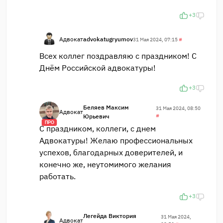
+3
Адвокат
advokatugryumov
31 Мая 2024, 07:15
#
Всех коллег поздравляю с праздником! С
Днём Российской адвокатуры!
+3
Беляев Максим
31 Мая 2024, 08:50
Адвокат
Юрьевич
#
ПРО
С праздником, коллеги, с днем
Адвокатуры! Желаю профессиональных
успехов, благодарных доверителей, и
конечно же, неутомимого желания
работать.
+3
Легейда Виктория
31 Мая 2024,
Адвокат