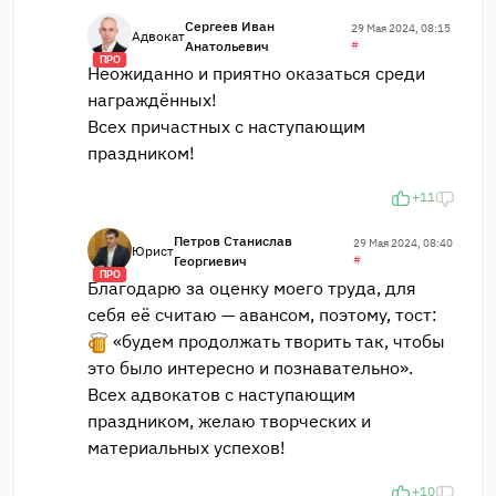
Сергеев Иван
29 Мая 2024, 08:15
Адвокат
Анатольевич
#
ПРО
Неожиданно и приятно оказаться среди
награждённых!
Всех причастных с наступающим
праздником!
+11
Петров Станислав
29 Мая 2024, 08:40
Юрист
Георгиевич
#
ПРО
Благодарю за оценку моего труда, для
себя её считаю — авансом, поэтому, тост:
«будем продолжать творить так, чтобы
это было интересно и познавательно».
Всех адвокатов с наступающим
праздником, желаю творческих и
материальных успехов!
+10