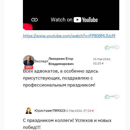
https://www.youtube.com/watch?v=FP808MiJUcM
+1
Лизоркин Егор
31 Мая 2024,
Эксперт
Владимирович
02:25
#
ПРО
Всех адвокатов, а особенно здесь
присутствующих, поздравляю с
профессиональным праздником!
+4
Юрист
user789323
31 Мая 2024, 07:04
#
С праздником коллеги! Успехов и новых
побед!!!