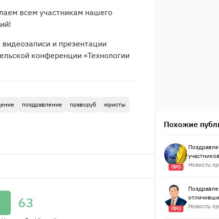
лаем всем участникам нашего
ий!
видеозаписи и презентации
рельской конференции «Технологии
дение
поздравление
праворуб
юристы
Похожие публ
Поздравле
участнико
Новости пр
ПРО
Поздравле
отличивши
63
Новости пр
ПРО