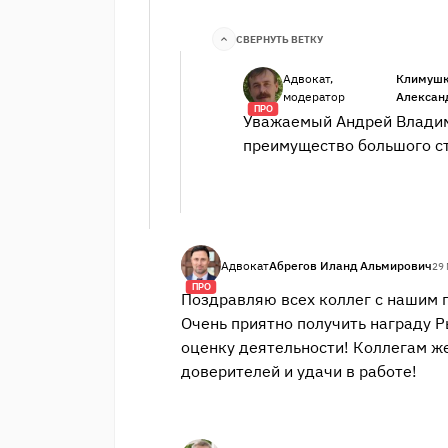
СВЕРНУТЬ ВЕТКУ
Адвокат,
Климушк
модератор
Алексан
ПРО
Уважаемый Андрей Владим
преимущество большого ст
Адвокат
Абрегов Иланд Альмирович
29 
ПРО
Поздравляю всех коллег с нашим
Очень приятно получить награду 
оценку деятельности! Коллегам ж
доверителей и удачи в работе!