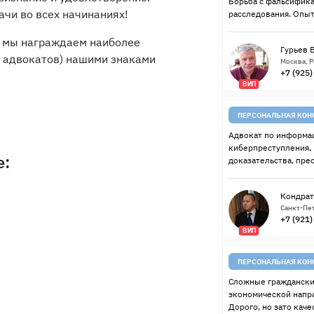
Борьба с фальсифик
ачи во всех начинаниях!
расследования. Опыт
а, мы награждаем наиболее
Гурьев 
о адвокатов) нашими знаками
Москва, 
+7 (925
ВИП
ПЕРСОНАЛЬНАЯ КОН
Адвокат по информац
киберпреступления,
е:
доказательства, пре
Кондрат
Санкт-Пет
+7 (921
ВИП
ПЕРСОНАЛЬНАЯ КОН
Сложные граждански
экономической напр
Дорого, но зато качес