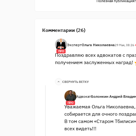
Полезная публикация?
Комментарии (26)
Эксперт
Ольга Николаевна
29 Мая, 08:26
ПРО
Поздравляю всех адвокатов с пра
получением заслуженных наград!
СВЕРНУТЬ ВЕТКУ
Адвокат
Болонкин Андрей Влади
ПРО
Уважаемая Ольга Николаевна, 
собирается для очного поздра
В том самом «Старом Тбилиси»
всех видеть!!!