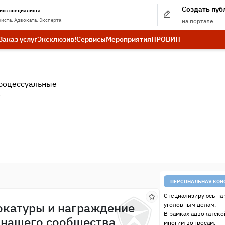
Создать пу
иск специалиста
иста. Адвоката. Эксперта
на портале
Заказ услуг
Эксклюзив!
Сервисы
Мероприятия
ПРО
ВИП
роцессуальные
.
ПЕРСОНАЛЬНАЯ КОН
Специализируюсь на 
окатуры и награждение
уголовным делам.
В рамках адвокатско
 нашего сообщества
многим вопросам.