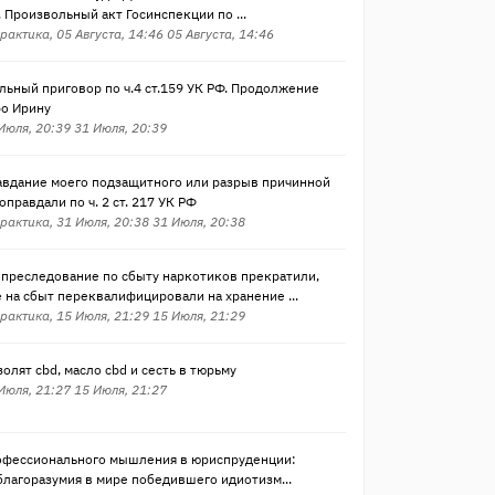
 Произвольный акт Госинспекции по ...
рактика, 05 Августа, 14:46 05 Августа, 14:46
ьный приговор по ч.4 ст.159 УК РФ. Продолжение
ро Ирину
 Июля, 20:39 31 Июля, 20:39
авдание моего подзащитного или разрыв причинной
 оправдали по ч. 2 ст. 217 УК РФ
рактика, 31 Июля, 20:38 31 Июля, 20:38
 преследование по сбыту наркотиков прекратили,
на сбыт переквалифицировали на хранение ...
рактика, 15 Июля, 21:29 15 Июля, 21:29
золят cbd, масло cbd и сесть в тюрьму
 Июля, 21:27 15 Июля, 21:27
офессионального мышления в юриспруденции:
лагоразумия в мире победившего идиотизм...