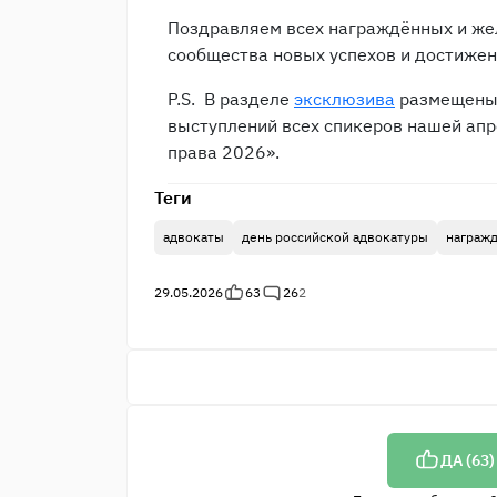
Поздравляем всех награждённых и же
сообщества новых успехов и достижен
P.S. В разделе
эксклюзива
размещены 
выступлений всех спикеров нашей ап
права 2026».
Теги
адвокаты
день российской адвокатуры
награж
29.05.2026
63
26
2
ДА (
63
)