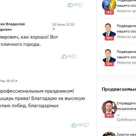
+9
нашего со
Новости пр
ПРО
ин Владислав
02 Июня, 11:10
Подведени
дрович
#
нашего со
ирович, как хорошо! Вот
Новости пр
ПРО
оличного города.
Подведени
+1
нашего со
Новости пр
ПРО
Мая, 08:47
#
Продвигаемые
 профессиональным праздником!
Рыцарь права! Благодарю за высокую
Оправдате
елаю побед, благодарных
мошенниче
...
ПРО
Судебная п
+17
Снести нел