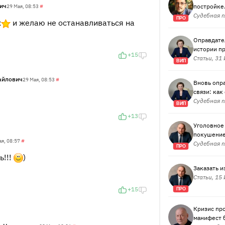
ич
постройке.
29 Мая, 08:53
#
Судебная п
ПРО
х
и желаю не останавливаться на
Оправдател
истории п
+15
Статьи, 31
ВИП
айлович
29 Мая, 08:53
#
Вновь опр
связи: как
Судебная п
ВИП
+13
Уголовное
покушение 
ая, 08:57
#
Судебная п
ПРО
ь!!!
)
Заказать и
Статьи, 15
+15
ПРО
Кризис пр
манифест б