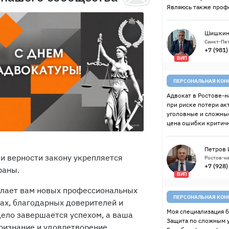
Являюсь также проф
Шишкин
Санкт-Пет
+7 (981
ВИП
ПЕРСОНАЛЬНАЯ КОН
Адвокат в Ростове-н
при риске потери ак
уголовные и сложные
цена ошибки критичн
Петров 
и верности закону укрепляется
Ростов-на
+7 (928
раны.
ВИП
лает вам новых профессиональных
ПЕРСОНАЛЬНАЯ КОН
дах, благодарных доверителей и
Моя специализация б
дело завершается успехом, а ваша
Защита по сложным 
ризнание и удовлетворение.