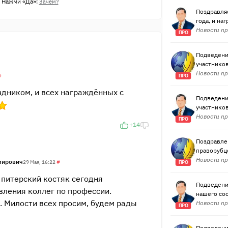
 Нажми «Да»!
Зачем?
Поздравляе
года, и на
Новости пр
ПРО
Подведени
участников
Новости пр
#
ПРО
здником, и всех награждённых с
Подведени
участников
Новости пр
ПРО
+14
Поздравле
праворубц
Новости пр
мирович
29 Мая, 16:22
#
ПРО
питерский костяк сегодня
Подведени
вления коллег по профессии.
нашего со
. Милости всех просим, будем рады
Новости пр
ПРО
Подведени