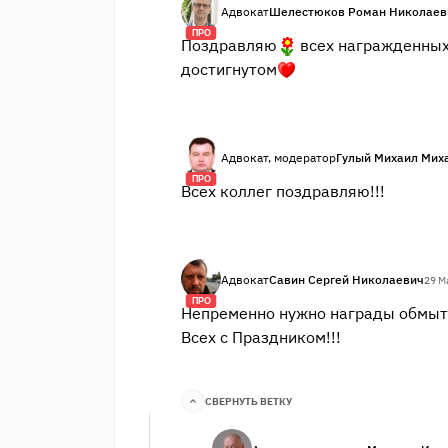
Адвокат
Шелестюков Роман Николаев
ПРО
Поздравляю
всех награжденны
достигнутом
Адвокат, модератор
Гулый Михаил Мих
ПРО
Всех коллег поздравляю!!!
Адвокат
Савин Сергей Николаевич
29 М
ПРО
Непременно нужно награды обмыт
Всех с Праздником!!!
СВЕРНУТЬ ВЕТКУ