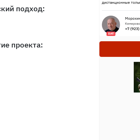
дистанционные тольк
ский подход:
Морохин
Кемерово
+7 (923
ВИП
тие проекта: