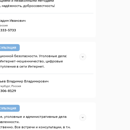
ациями и незаконными методами
, надёжность, добросовестность!
Вадим Иванович
Россия
) 333-5733
СУЛЬТАЦИЯ
ионной безопасности. Уголовные дела:
 Интернет-мошенничество, цифровые
ступления в сети Интернет.
ьев Владимир Владимирович
ербург, Россия
) 306-8129
СУЛЬТАЦИЯ
е, уголовные и административные дела
авленности.
твенно. Все встречи и консультации, в т.ч.