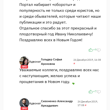
Портал набирает «обороты» и
популярность не только среди юристов, но
и среди обывателей, которые читают наши
публикации и это радует.
Отдельное спасибо за этот прекрасный и
плодотворный год Ивану Николаевичу!
Поздравляю всех в Новым Годом!
+9
Гольдер Софья
24 Декабря 2019, 16:08
Адвокат
Ароновна
#
ПРО
Уважаемые коллеги, поздравляю всех нас
с наступающим, желаю успеха и
процветания в Новом году.
+7
Сизоненко Александр
24 Декабря 2019,
Адвокат
Аркадьевич
17:08
#
ПРО