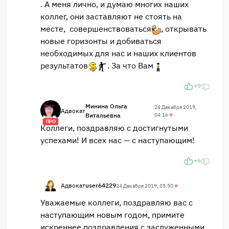
. А меня лично, и думаю многих наших
коллег, они заставляют не стоять на
месте, совершенствоваться
, открывать
новые горизонты и добиваться
необходимых для нас и наших клиентов
результатов
. За что Вам
+9
Минина Ольга
24 Декабря 2019,
Адвокат
Витальевна
04:16
#
ПРО
Коллеги, поздравляю с достигнутыми
успехами! И всех нас — с наступающим!
+6
Адвокат
user64229
24 Декабря 2019, 05:50
#
Уважаемые коллеги, поздравляю вас с
наступающим новым годом, примите
искреннее поздравления с заслуженными