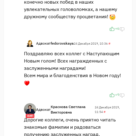
конечно новых побед в наших
увлекательных головоломках, а нашему
дружному сообществу процветания!
+6
Адвокат
fedorovskaya
24 Декабря 2019, 10:36
#
Поздравляю всех коллег с Наступающим
Новым голом! Всех награжденных с
заслуженными наградами!
Всем мира и благоденствия в Новом году!
+9
Краснова Светлана
24 Декабря 2019,
Адвокат
Викторовна
11:54
#
ВИП
Дорогие коллеги, очень приятно читать
знакомые фамилии и радоваться
получению заслуженных наград.