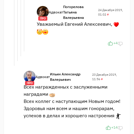
Погорелова
24 Декабря 2019,
Адвокат
Татьяна
01:02
#
Валерьевна
ПРО
Уважаемый Евгений Алексеевич,
+4
Ильин Александр
23 Декабря 2019,
Адвокат
Валерьевич
11:56
#
ПРО
Всех награжденных с заслуженными
наградами
Всех коллег с наступающим Новым годом!
Здоровья нам всем и нашим гонорарам,
успехов в делах и хорошего настроения
+14