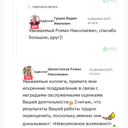
СВЕРНУТЬ ВЕТКУ
Гурьев Вадим
24 Декабря 2019,
Адвокат
Иванович
20:18
#
ВИП
Уважаемый Роман Николаевич, спасибо
большое, друг))
+2
Шелестюков Роман
24 Декабря 2019,
Адвокат
Николаевич
03:54
#
ПРО
Уважаемые коллеги, примите мои
искренние поздравления в связи с
наградами-заслуженными оценками
Вашей деятельности
Считаю, что
результаты Вашей работы трудно
переоценить, поскольку именно они
доказывают: «Невозможное возможно!»