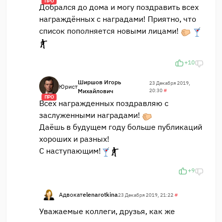
ПРО
Добрался до дома и могу поздравить всех
награждённых с наградами! Приятно, что
список пополняется новыми лицами!
+10
Ширшов Игорь
23 Декабря 2019,
Юрист
Михайлович
20:30
#
ПРО
Всех награжденных поздравляю с
заслуженными наградами!
Даёшь в будущем году больше публикаций
хороших и разных!
С наступающим!
+9
Адвокат
elenarotkina
23 Декабря 2019, 21:22
#
Уважаемые коллеги, друзья, как же