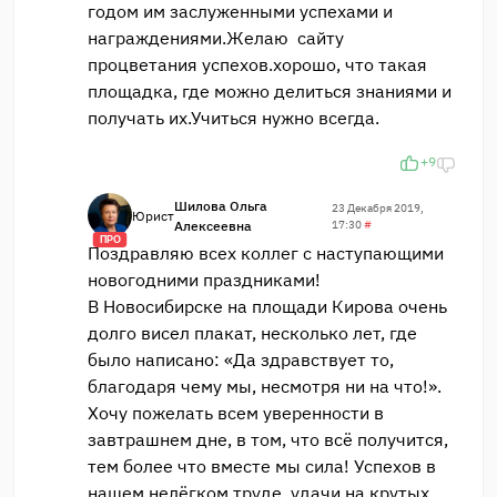
годом им заслуженными успехами и
награждениями.Желаю сайту
процветания успехов.хорошо, что такая
площадка, где можно делиться знаниями и
получать их.Учиться нужно всегда.
+9
Шилова Ольга
23 Декабря 2019,
Юрист
Алексеевна
17:30
#
ПРО
Поздравляю всех коллег с наступающими
новогодними праздниками!
В Новосибирске на площади Кирова очень
долго висел плакат, несколько лет, где
было написано: «Да здравствует то,
благодаря чему мы, несмотря ни на что!».
Хочу пожелать всем уверенности в
завтрашнем дне, в том, что всё получится,
тем более что вместе мы сила! Успехов в
нашем нелёгком труде, удачи на крутых