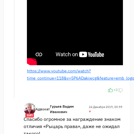
https://www.youtube.com/watch?
time_continue=118&v=5P6ADakiwcg&feature=emb_log
+2
Гурьев Вадим
24 Декабря 2019, 00:59
Адвокат
Иванович
#
ВИП
Спасибо огромное за награждение знаком
отличия «Рыцарь права», даже не ожидал
такого!