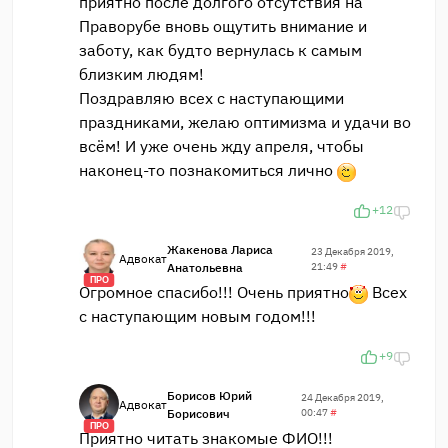
приятно после долгого отсутствия на
Праворубе вновь ощутить внимание и
заботу, как будто вернулась к самым
близким людям!
Поздравляю всех с наступающими
праздниками, желаю оптимизма и удачи во
всём! И уже очень жду апреля, чтобы
наконец-то познакомиться лично
+12
Жакенова Лариса
23 Декабря 2019,
Адвокат
Анатольевна
21:49
#
ПРО
Огромное спасибо!!! Очень приятно
Всех
с наступающим новым годом!!!
+9
Борисов Юрий
24 Декабря 2019,
Адвокат
Борисович
00:47
#
ПРО
Приятно читать знакомые ФИО!!!