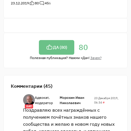
23.12.2019
80
45
6
80
ДА (
80
)
Полезная публикация? Нажми «Да»!
Зачем?
Комментарии (45)
Адвокат,
Морохин Иван
23 Декабря 2019,
модератор
Николаевич
06:34
#
ВИП
Поздравляю всех награждённых с
получением почётных знаков нашего
сообщества и желаю в новом году новых