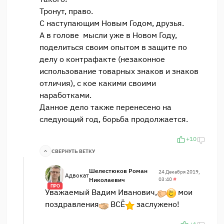
Тронут, право.
С наступающим Новым Годом, друзья.
А в голове мысли уже в Новом Году,
поделиться своим опытом в защите по
делу о контрафакте (незаконное
использование товарных знаков и знаков
отличия), с кое какими своими
наработками.
Данное дело также перенесено на
следующий год, борьба продолжается.
+10
СВЕРНУТЬ ВЕТКУ
Шелестюков Роман
24 Декабря 2019,
Адвокат
Николаевич
03:40
#
ПРО
Уважаемый Вадим Иванович,
мои
поздравления
ВСЁ
заслужено!
+6