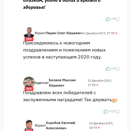
близким, удачи в делах и крепкого
здоровья!
+9
Юрист
Ларин Олег Юрьевич
23 Декабря 2019, 17:55
#
ПРО
Присоединяюсь к новогодним
поздравлениям и пожеланиям новых
успехов в наступающем 2020 году.
+9
Беляев Максим
23 Декабря 2019,
Адвокат
Юрьевич
17:55
#
ПРО
Поздравляю всех победителей с
заслуженными наградами! Так держать
+10
Коробов Евгений
23 Декабря 2019,
Юрист
Алексеевич
18:53
#