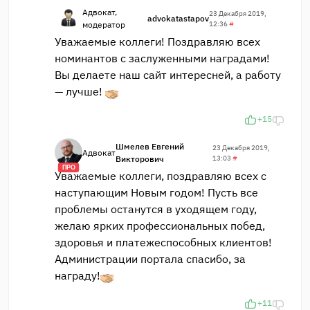
Адвокат,
23 Декабря 2019,
advokatastapov
модератор
12:36
#
Уважаемые коллеги! Поздравляю всех
номинантов с заслуженными наградами!
Вы делаете наш сайт интересней, а работу
— лучше!
+15
Шмелев Евгений
23 Декабря 2019,
Адвокат
Викторович
13:03
#
ПРО
Уважаемые коллеги, поздравляю всех с
наступающим Новым годом! Пусть все
проблемы останутся в уходящем году,
желаю ярких профессиональных побед,
здоровья и платежеспособных клиентов!
Администрации портала спасибо, за
награду!
+11