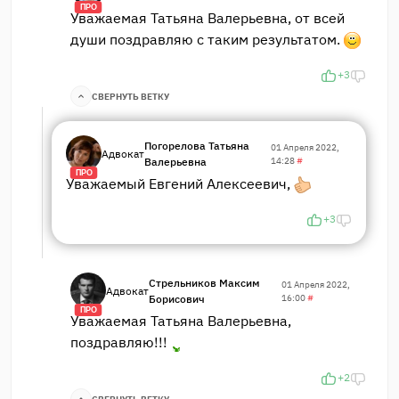
ПРО
Уважаемая Татьяна Валерьевна, от всей
души поздравляю с таким результатом.
+3
СВЕРНУТЬ ВЕТКУ
Погорелова Татьяна
01 Апреля 2022,
Адвокат
Валерьевна
14:28
#
ПРО
Уважаемый Евгений Алексеевич,
+3
Стрельников Максим
01 Апреля 2022,
Адвокат
Борисович
16:00
#
ПРО
Уважаемая Татьяна Валерьевна,
поздравляю!!!
+2