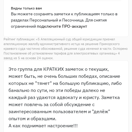
Видны только вам
Вы можете сохранять заметки к публикациям только в
разделах Персональный и Песочница. Для снятия
ограничений
подключите ПРО-аккаунт
Рейтинг публикации: «
5 Апелляционный суд общей юрисдикции признал
апелляционную жалобу административного истца на решение Приморского
краевого суда частично обоснованной, решение суда изменил в части. Оспорено
Постановление об установлении тарифов для электросетевых организац
»
4
звезд из
5
на основе
24
оценок.
Это группа для КРАТКИХ заметок о текущих,
может быть, не очень больших победах, описание
которых не "тянет" на большую публикацию, либо
банально по сути, но эти победы далеко не
каждый раз удаются адвокату и юристу. Заметка
может повлечь за собой обсуждение с
заинтересованным пользователем и "делёж"
опытом и образцами.
А как поднимает настроение!!!