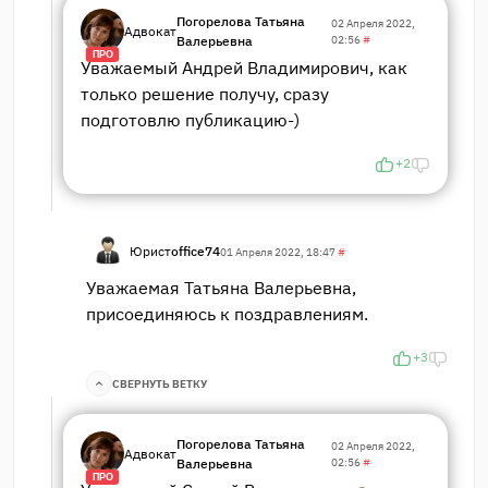
Погорелова Татьяна
02 Апреля 2022,
Адвокат
Валерьевна
02:56
#
ПРО
Уважаемый Андрей Владимирович, как
только решение получу, сразу
подготовлю публикацию-)
+2
Юрист
office74
01 Апреля 2022, 18:47
#
Уважаемая Татьяна Валерьевна,
присоединяюсь к поздравлениям.
+3
СВЕРНУТЬ ВЕТКУ
Погорелова Татьяна
02 Апреля 2022,
Адвокат
Валерьевна
02:56
#
ПРО