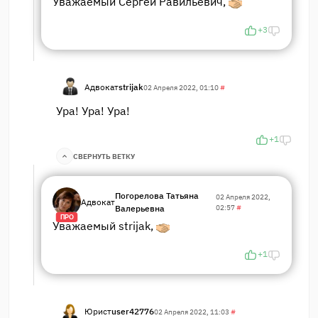
Уважаемый Сергей Равильевич,
+3
Адвокат
strijak
02 Апреля 2022, 01:10
#
Ура! Ура! Ура!
+1
СВЕРНУТЬ ВЕТКУ
Погорелова Татьяна
02 Апреля 2022,
Адвокат
Валерьевна
02:57
#
ПРО
Уважаемый strijak,
+1
Юрист
user42776
02 Апреля 2022, 11:03
#