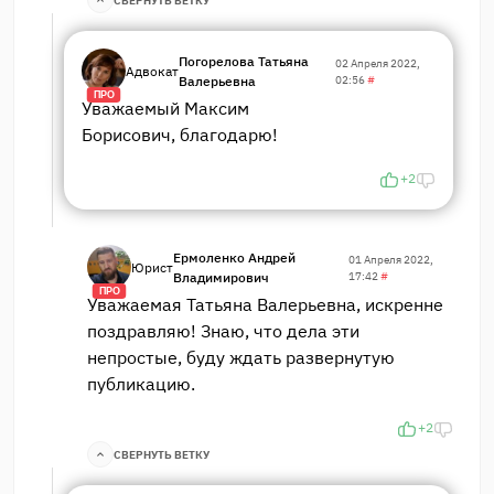
СВЕРНУТЬ ВЕТКУ
Погорелова Татьяна
02 Апреля 2022,
Адвокат
Валерьевна
02:56
#
ПРО
Уважаемый Максим
Борисович, благодарю!
+2
Ермоленко Андрей
01 Апреля 2022,
Юрист
Владимирович
17:42
#
ПРО
Уважаемая Татьяна Валерьевна, искренне
поздравляю! Знаю, что дела эти
непростые, буду ждать развернутую
публикацию.
+2
СВЕРНУТЬ ВЕТКУ