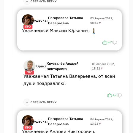
СВЕРНУТЬ ВЕТКУ
Погорелова Татьяна
03 Апреля 2022,
Адвокат
Валерьевна
08:44
#
ПРО
Уважаемый Максим Юрьевич,
+2
Хрусталёв Андрей
03 Апреля 2022,
Юрист
Викторович
18:22
#
ПРО
Уважаемая Татьяна Валерьевна, от всей
души поздравляю!
+2
СВЕРНУТЬ ВЕТКУ
Погорелова Татьяна
04 Апреля 2022,
Адвокат
Валерьевна
13:13
#
ПРО
Уважаемый Андрей Викторович,