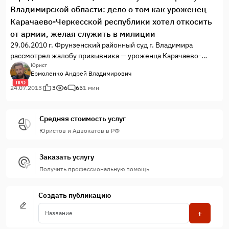
Владимирской области: дело о том как уроженец
Карачаево-Черкесской республики хотел откосить
от армии, желая служить в милиции
29.06.2010 г. Фрунзенский районный суд г. Владимира
рассмотрел жалобу призывника — уроженца Карачаево-
Черкесской республики на решение призывной комиссии.
Юрист
Ермоленко Андрей Владимирович
ПРО
24.07.2013
3
6
65
1 мин
Средняя стоимость услуг
Юристов и Адвокатов в РФ
Заказать услугу
Получить профессиональную помощь
Создать публикацию
+