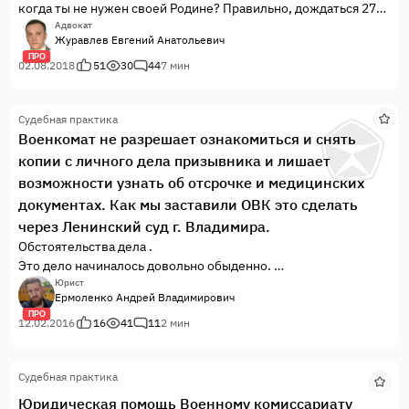
когда ты не нужен своей Родине? Правильно, дождаться 27-
ми лет и получить военный билет. Однако, не все так просто,
Адвокат
Журавлев Евгений Анатольевич
как кажется на первый взгляд. Оказывается Родина про тебя
ПРО
не забыла. Она придумала для тебя маленький сюрприз - ты
02.08.2018
51
30
44
7 мин
не получишь военный билет, тебе выдадут вместо него
справку и ты будешь поражен в своих гражданских правах на
Судебная практика
долгих десять лет.
Военкомат не разрешает ознакомиться и снять
копии с личного дела призывника и лишает
возможности узнать об отсрочке и медицинских
документах. Как мы заставили ОВК это сделать
через Ленинский суд г. Владимира.
Обстоятельства дела .
Это дело начиналось довольно обыденно.
Молодой человек (студент) с родителями обратился к нам со
Юрист
Ермоленко Андрей Владимирович
следующим вопросом. Пришла повестка — необходимо
ПРО
прибыть в отдел военного комиссариата. Позвонил по
12.02.2016
16
41
11
2 мин
телефону, чтобы узнать, зачем, для чего, а есть ли в личном
деле его медицинские документы, а действует ли еще
Судебная практика
отсрочка — в ответ «приходите и сами все узнаете».
Интонация была недвусмысленная.
Юридическая помощь Военному комиссариату