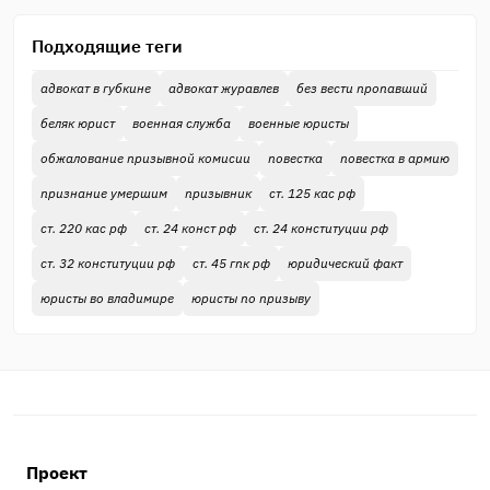
Подходящие теги
адвокат в губкине
адвокат журавлев
без вести пропавший
беляк юрист
военная служба
военные юристы
обжалование призывной комисии
повестка
повестка в армию
признание умершим
призывник
ст. 125 кас рф
ст. 220 кас рф
ст. 24 конст рф
ст. 24 конституции рф
ст. 32 конституции рф
ст. 45 гпк рф
юридический факт
юристы во владимире
юристы по призыву
Проект