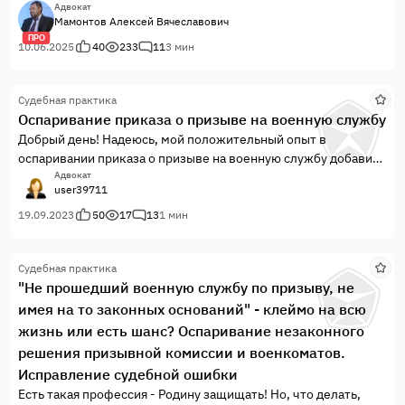
их близкий без вести пропавший воин вернется домой. Здесь
Адвокат
Мамонтов Алексей Вячеславович
рассказывается какие необходимо предпринять шаги чтобы
ПРО
избежать длительных и утомительных процедур.
10.06.2025
40
233
11
3 мин
Описанный мной порядок позволил моим близким и
знакомым максимально просто пройти формальности для
Судебная практика
получения социальных выплат и разрешения гражданско -
Оспаривание приказа о призыве на военную службу
правовых вопросов, связанных с гибелью человека на СВО,
Добрый день! Надеюсь, мой положительный опыт в
оспаривании приказа о призыве на военную службу добавит
оптимизма в ряды призывников. Обратился молодой парень,
Адвокат
user39711
на руках уже имея приказ военного комиссариата о призыве
на военную службу, с установленной категорией А, и
19.09.2023
50
17
13
1 мин
прибытием на военный пункт через ...
Судебная практика
"Не прошедший военную службу по призыву, не
имея на то законных оснований" - клеймо на всю
жизнь или есть шанс? Оспаривание незаконного
решения призывной комиссии и военкоматов.
Исправление судебной ошибки
Есть такая профессия - Родину защищать! Но, что делать,