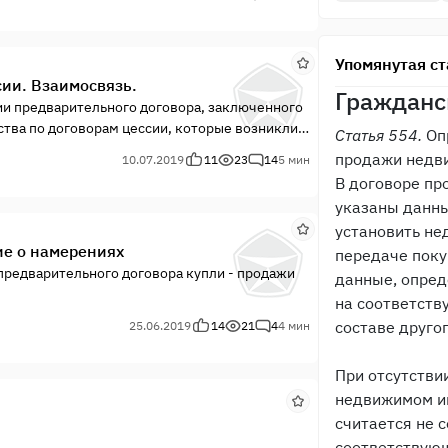
ем земельного законодательства;
связанные с правами на землю и варианты их
Упомянутая ст
ии. Взаимосвязь.
Гражданс
нии предварительного договора, заключенного
ства по договорам цессии, которые возникли
Статья 554.
Оп
вора купли - продажи.
продажи недв
10.07.2019
11
23
14
5 мин
В договоре п
указаны данн
установить н
ие о намерениях
передаче поку
предварительного договора купли - продажи
данные, опре
на соответств
составе друго
25.06.2019
14
21
4
4 мин
При отсутстви
недвижимом и
считается не 
соответствующ