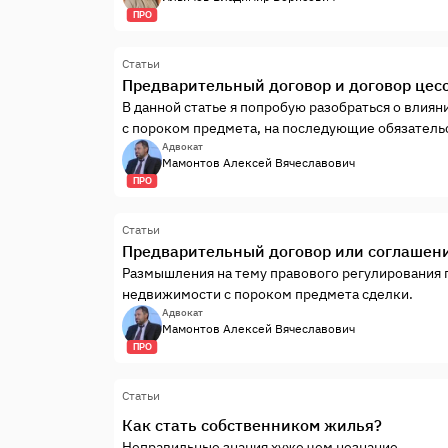
- Актуальные проблемы, связанные с применени
ПРО
- Наиболее часто возникающие в судах с споры, 
разрешения.
Статьи
Предварительный договор и договор цесс
В данной статье я попробую разобраться о влия
с пороком предмета, на последующие обязатель
при передаче права требования заключения дого
Адвокат
Мамонтов Алексей Вячеславович
ПРО
Статьи
Предварительный договор или соглашен
Размышления на тему правового регулирования 
недвижимости с пороком предмета сделки.
Адвокат
Мамонтов Алексей Вячеславович
ПРО
Статьи
Как стать собственником жилья?
Неправильные знания хуже,чем незнание.