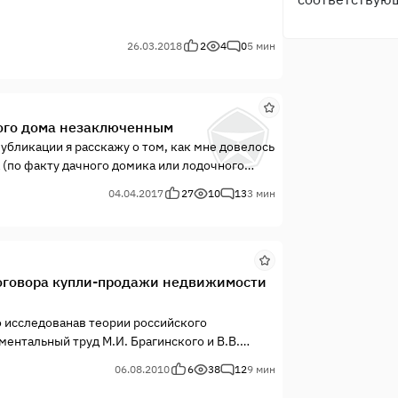
26.03.2018
2
4
0
5 мин
ого дома незаключенным
бликации я расскажу о том, как мне довелось
(по факту дачного домика или лодочного
ужчина, его проблема заключалась в том, что
04.04.2017
27
10
13
3 мин
договора купли-продажи недвижимости
 исследованав теории российского
ментальный труд М.И. Брагинского и В.В.
, 2005. Однако в судебной практике условия
06.08.2010
6
38
12
9 мин
вижимости ещё толкуются не однозначно. В
льного права о предмете и сроке