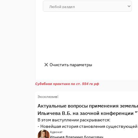
Очистить параметры
Судебная практика по ст. 554 гк рф
Эксклюзив!
Актуальные вопросы применения земельн
Ильичева В.Б. на заочной конференции "
В этом выступлении раскрываются:
- Новейшая история становления существующей 
кадастрового учета земельных участков как об
Адвокат
Ильичев Владимир Борисович