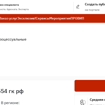
Создать пу
иск специалиста
иста. Адвоката. Эксперта
на портале
Заказ услуг
Эксклюзив!
Сервисы
Мероприятия
ПРО
ВИП
роцессуальные
.
554 гк рф
Средняя 
В регионе: