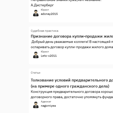
А.Дистерберг
Юрист
adonay2015
Судебная практика
Признание договора купли-продажи жил
Добрый день уважаемые коллеги! В настоящей пу
оспаривать договор купли-продажи жилого дома 
гаража). В апреле 2016 года ко мне обратился м
Юрист
Leto-x2011
приобретая дом на берегу моря он ф...
Статьи
Толкование условий предварительного 
(на примере одного гражданского дела)
Конструкция предварительного договора хорошо
договорного права, достаточно упомянуть фунда
Витрянского Договорное право. Книга первая. М.
Адвокат
nagorniyea
предварительного договора купли-продажи нед
частности, речь идёт о толковании норм материа