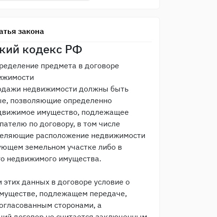
атья закона
кий кодекс РФ
ределение предмета в договоре
ижимости
родажи недвижимости должны быть
ые, позволяющие определенно
едвижимое имущество, подлежащее
пателю по договору, в том числе
деляющие расположение недвижимости
ующем земельном участке либо в
го недвижимого имущества.
и этих данных в договоре условие о
муществе, подлежащем передаче,
согласованным сторонами, а
ий договор не считается заключенным.