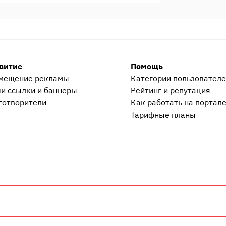
 соглашения о задатке как способа
варительному договору.
витие
Помощь
мещение рекламы
Категории пользовател
и ссылки и баннеры
Рейтинг и репутация
готворители
Как работать на портал
Тарифные планы