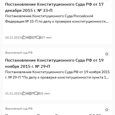
Постановление Конституционного Суда РФ от 17
декабря 2015 г. № 33-П
Постановление Конституционного Суда Российской
Федерации № 33-П по делу о проверке конституционности
пункта 7 части второй статьи 29, части четвертой статьи 165
и части первой статьи 182 Уголовно- процессуального
кодекса Российской Федерации в связи с жалобой граждан
24.12.2015
0
17
0
27 мин
А.В. Баляна, М.С. Дзюбы и других
Верховный суд РФ
Постановление Конституционного Суда РФ от 19
ноября 2015 г. № 29-П
Постановление Конституционного Суда РФ от 19 ноября 2015
г. № 29-П “По делу о проверке конституционности пункта 1
статьи 10 Федерального закона “О трудовых пенсиях в
Российской Федерации”в связи с жалобой гражданина Н.К.
Шматкова”
21.11.2015
0
7
0
20 мин
Конституционный Суд Российской Федерации в составе
Председателя В.Д. Зорькина, судей К.В. Арановского,
Верховный суд РФ
А.И. Бойцова, Н.С. Бондаря, Г.А. Гаджиева, Ю.М. Данилова,
Л.М. Жарковой, Г.А. Жилина, С.М. Казанцева, М.И.