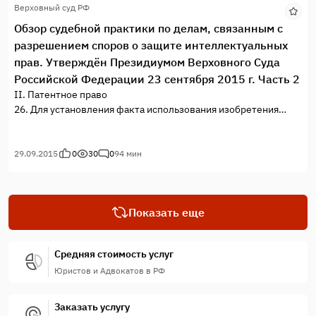
Верховный суд РФ
Обзор судебной практики по делам, связанным с
разрешением споров о защите интеллектуальных
прав. Утверждён Президиумом Верховного Суда
Российской Федерации 23 сентября 2015 г. Часть 2
II. Патентное право
26. Для установления факта использования изобретения
необходимо установить использование каждого, а не
отдельного признака изобретения, приведенного в
независимом пункте содержащейся в патенте формулы
29.09.2015
0
30
0
94 мин
изобретения.
Досрочное прекращение действия патента означает
прекращение правовой охраны технического или
Показать еще
художественно-конструкторского решения и его переход в
общественное достояние в период до окончания
установленного законом срока действия патента.
Средняя стоимость услуг
С момента досрочного прекращения действия патента
Юристов и Адвокатов в РФ
прекращается и обязанность работодателя по выплате
вознаграждения авторам служебного изобретения за его
использование.
Заказать услугу