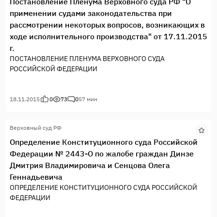
Постановление Пленума Верховного суда РФ "О
Клеандрова, С.Д. Князева, А.Н. Кокотова,
применении судами законодательства при
Л.О. Красавчиковой, С.П. Маврина, Н.В. Мельникова, Ю.Д.
рассмотрении некоторых вопросов, возникающих в
Рудкина, О.С. Хохряковой, В.Г. Ярославцева, руководствуясь
ходе исполнительного производства" от 17.11.2015
статьей 125 (часть 4) Конституции Российской Федерации,
г.
пунктом 3 части первой, частями третьей и четвертой статьи
ПОСТАНОВЛЕНИЕ ПЛЕНУМА ВЕРХОВНОГО СУДА
3, частью первой статьи 21, статьями 36, 47.1, 74, 86, 96, 97 и
РОССИЙСКОЙ ФЕДЕРАЦИИ
99 Федерального конституционного закона “О
Конституционном Суде Российской Федерации”, рассмотрел
в заседании без проведения слушания дело о проверке
18.11.2015
0
73
0
57 мин
конституционности пункта 1 статьи 10 Федерального закона
“О трудовых пенсиях в Российской Федерации”.
Верховный суд РФ
Определение Конституционного суда Российской
Федерации № 2443-О по жалобе граждан Динзе
Дмитрия Владимировича и Сенцова Олега
Геннадьевича
ОПРЕДЕЛЕНИЕ КОНСТИТУЦИОННОГО СУДА РОССИЙСКОЙ
ФЕДЕРАЦИИ