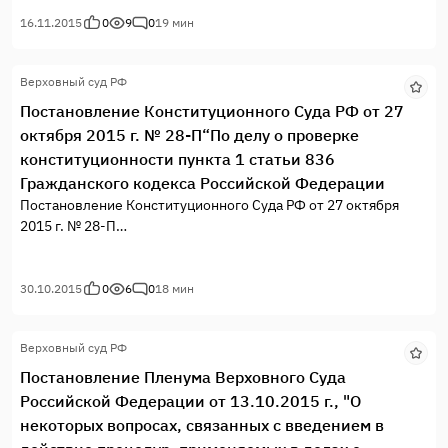
16.11.2015
0
9
0
19 мин
Верховный суд РФ
Постановление Конституционного Суда РФ от 27
октября 2015 г. № 28-П“По делу о проверке
конституционности пункта 1 статьи 836
Гражданского кодекса Российской Федерации
Постановление Конституционного Суда РФ от 27 октября
2015 г. № 28-П
“По делу о проверке конституционности пункта 1 статьи 836
Гражданского кодекса Российской Федерации в связи с
жалобами граждан И.С. Билера, П.А. Гурьянова, Н.А.
30.10.2015
0
6
0
18 мин
Гурьяновой, С.И. Каминской, А.М. Савенкова, Л.И.
Савенковой и И.П. Степанюгиной”
Верховный суд РФ
Постановление Пленума Верховного Суда
Российской Федерации от 13.10.2015 г., "О
некоторых вопросах, связанных с введением в