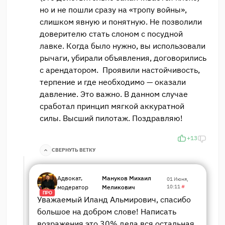
но и не пошли сразу на «тропу войны»,
слишком явную и понятную. Не позволили
доверителю стать слоном с посудной
лавке. Когда было нужно, вы использовали
рычаги, убирали объявления, договорились
с арендатором. Проявили настойчивость,
терпение и где необходимо — оказали
давление. Это важно. В данном случае
сработал принцип мягкой аккуратной
силы. Высший пилотаж. Поздравляю!
+13
СВЕРНУТЬ ВЕТКУ
Адвокат,
Мануков Михаил
01 Июня,
модератор
Меликович
10:11
#
ПРО
Уважаемый Иланд Альмирович, спасибо
большое на добром слове! Написать
возражения это 30% дела вся остальная