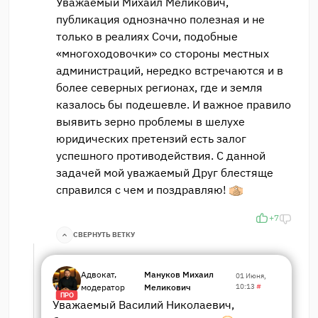
Уважаемый Михаил Меликович,
публикация однозначно полезная и не
только в реалиях Сочи, подобные
«многоходовочки» со стороны местных
администраций, нередко встречаются и в
более северных регионах, где и земля
казалось бы подешевле. И важное правило
выявить зерно проблемы в шелухе
юридических претензий есть залог
успешного противодействия. С данной
задачей мой уважаемый Друг блестяще
справился с чем и поздравляю!
+7
СВЕРНУТЬ ВЕТКУ
Адвокат,
Мануков Михаил
01 Июня,
модератор
Меликович
10:13
#
ПРО
Уважаемый Василий Николаевич,