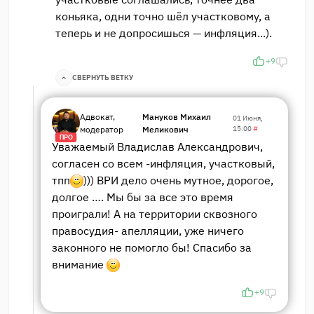
коньяка, одни точно шёл участковому, а
теперь и не допросишься — инфляция...).
+9
СВЕРНУТЬ ВЕТКУ
Адвокат,
Мануков Михаил
01 Июня,
модератор
Меликович
15:00
#
ПРО
Уважаемый Владислав Александрович,
согласен со всем -инфляция, участковый,
тпп
))) ВРИ дело очень мутное, дорогое,
долгое …. Мы бы за все это время
проиграли! А на территории сквозного
правосудия- апелляции, уже ничего
законного не помогло бы! Спасибо за
внимание
+9