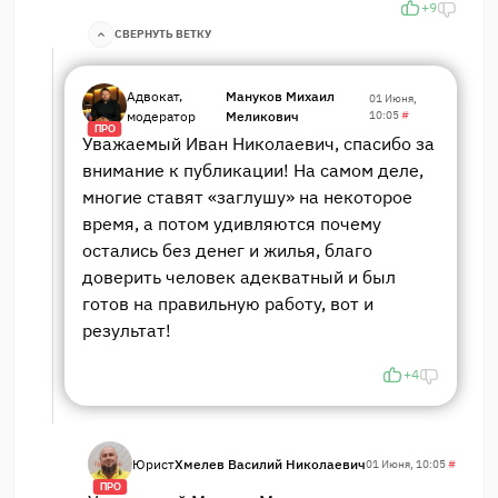
+9
СВЕРНУТЬ ВЕТКУ
Адвокат,
Мануков Михаил
01 Июня,
модератор
Меликович
10:05
#
ПРО
Уважаемый Иван Николаевич, спасибо за
внимание к публикации! На самом деле,
многие ставят «заглушу» на некоторое
время, а потом удивляются почему
остались без денег и жилья, благо
доверить человек адекватный и был
готов на правильную работу, вот и
результат!
+4
Юрист
Хмелев Василий Николаевич
01 Июня, 10:05
#
ПРО