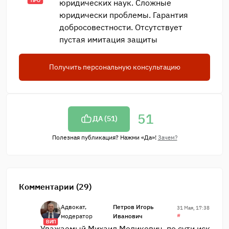
юридических наук. Сложные
ПРО
юридически проблемы. Гарантия
добросовестности. Отсутствует
пустая имитация защиты
Получить персональную консультацию
51
ДА (
51
)
Полезная публикация? Нажми «Да»!
Зачем?
Комментарии (29)
Адвокат,
Петров Игорь
31 Мая, 17:38
модератор
Иванович
#
ВИП
Уважаемый Михаил Меликович, по сути иск