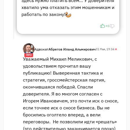
здесь нужно платить всем… У доверителя
хватило ума отказать этим мошенникам и
работать по закону!
+6
Адвокат
Абрегов Иланд Альмирович
31 Мая, 19:34
#
ПРО
Уважаемый Михаил Меликович, с
удовольствием прочитал вашу
публикацию! Выверенная тактика и
стратегия, гроссмейстерская партия,
окончившаяся победой. Спасли
доверителя. Я во многом согласен с
Игорем Ивановичем, это почти иск о сносе,
если точнее иск о сносе бизнеса. Вы не
бросились оголтело вперед, а вели
переговоры. Не позволили идти «решать»
(это действительно заканчивается плохо)