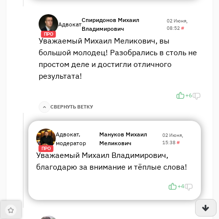
Спиридонов Михаил
02 Июня,
Адвокат
Владимирович
08:52
#
ПРО
Уважаемый Михаил Меликович, вы
большой молодец! Разобрались в столь не
простом деле и достигли отличного
результата!
+6
СВЕРНУТЬ ВЕТКУ
Адвокат,
Мануков Михаил
02 Июня,
модератор
Меликович
15:38
#
ПРО
Уважаемый Михаил Владимирович,
благодарю за внимание и тёплые слова!
+4