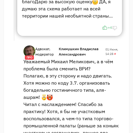
благоДарю за высокую оценку
ДА, я
думаю эта схема работает на всей
территории нашей необъятной страны…
+4
Адвокат,
Климушкин Владислав
01 Июня,
модератор
Александрович
14:28
#
ПРО
Уважаемый Михаил Меликович, а в чём
проблема была сменить ВРИ?
Полагаю, в эту сторону и надо двигать.
Хотя можно по коду 3.7. организовать
богадельню гостиничного типа, аля-
ашрам!
Читал с наслаждением! Спасибо за
практику! Хотя, я бы не участковым
воспользовался, а чем-то типа торгово-
промышленной палаты (раньше за коньяк
участковые соглашались, точнее два