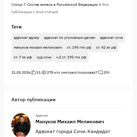
Статья 7.
Состав земель в Российской Федерации
# Все
публикации с этой статьей
Теги
адвокат адлер
адвокат по уголовным делам
адвокат сочи
мануков михаил меликович
ст. 195 гпк рф
ст. 42 зк рф
ст. 7 зк рф
суд сочи
ч.2 ст. 195 гпк рф
31.05.2026
51
278
кто смотрел/голосовал?
29
8
Автор публикации
Адвокат
Мануков Михаил Меликович
Адвокат города Сочи. Кандидат