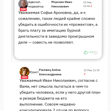
Адвокат,
Морохин Иван
23 Мая,
модератор
Николаевич
10:46
#
ВИП
Уважаемая Софья Ароновна, да, и к
сожалению, таких людей крайне сложно
убедить в ошибочности их «прожектов», а
брать плату за имитацию бурной
деятельности в заведомо проигрышном
деле — совесть не позволяет.
+11
Рисевец Алёна
23 Мая, 11:30
Юрист
Александровна
#
ПРО
Уважаемый Иван Николаевич, согласна с
Вами, нет смысла пытаться в чем-то
убедить человека, если у него другой план
и резерв бюджета на его
выполнение. Совсем недавно
консультировала 2 отцов по вопросу