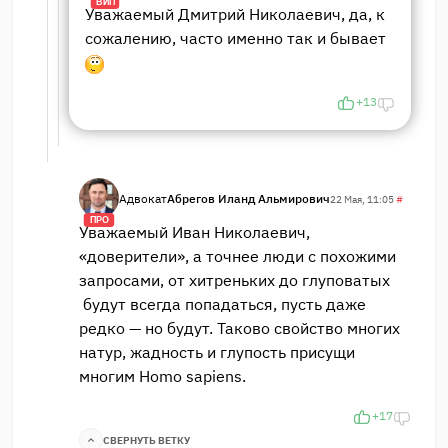
ВИП
Уважаемый Дмитрий Николаевич, да, к
сожалению, часто именно так и бывает
+13
Адвокат
Абрегов Иланд Альмирович
22 Мая, 11:05
#
ПРО
Уважаемый Иван Николаевич,
«доверители», а точнее люди с похожими
запросами, от хитреньких до глуповатых
будут всегда попадаться, пусть даже
редко — но будут. Таково свойство многих
натур, жадность и глупость присущи
многим Homo sapiens.
+17
СВЕРНУТЬ ВЕТКУ