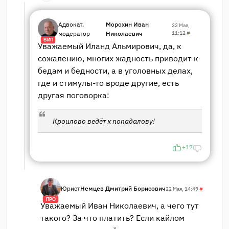
Адвокат,
Морохин Иван
22 Мая,
модератор
Николаевич
11:12
#
ВИП
Уважаемый Иланд Альмирович, да, к
сожалению, многих жадность приводит к
бедам и бедности, а в уголовных делах,
где и стимулы-то вроде другие, есть
другая поговорка:
Кроилово ведёт к попадалову!
+17
Юрист
Немцев Дмитрий Борисович
22 Мая, 14:49
#
ПРО
Уважаемый Иван Николаевич, а чего тут
такого? За что платить? Если кайлом