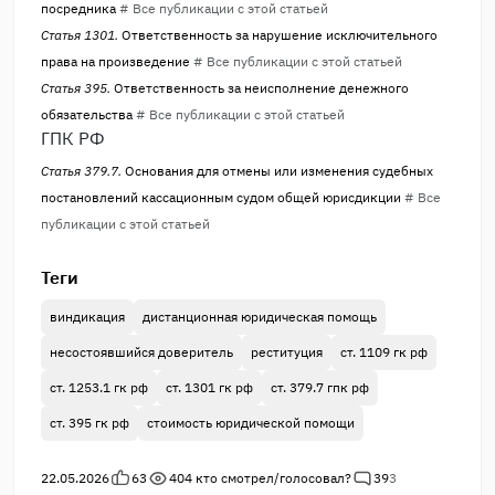
посредника
# Все публикации с этой статьей
Статья 1301.
Ответственность за нарушение исключительного
права на произведение
# Все публикации с этой статьей
Статья 395.
Ответственность за неисполнение денежного
обязательства
# Все публикации с этой статьей
ГПК РФ
Статья 379.7.
Основания для отмены или изменения судебных
постановлений кассационным судом общей юрисдикции
# Все
публикации с этой статьей
Теги
виндикация
дистанционная юридическая помощь
несостоявшийся доверитель
реституция
ст. 1109 гк рф
ст. 1253.1 гк рф
ст. 1301 гк рф
ст. 379.7 гпк рф
ст. 395 гк рф
стоимость юридической помощи
22.05.2026
63
404
кто смотрел/голосовал?
39
3