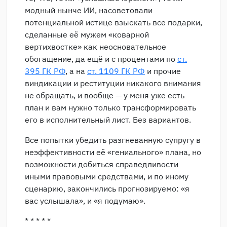
модный нынче ИИ, насоветовали
потенциальной истице взыскать все подарки,
сделанные её мужем «коварной
вертихвостке» как неосновательное
обогащение, да ещё и с процентами по
ст.
395 ГК РФ
, а на
ст. 1109 ГК РФ
и прочие
виндикации и реституции никакого внимания
не обращать, и вообще — у меня уже есть
план и вам нужно только трансформировать
его в исполнительный лист. Без вариантов.
Все попытки убедить разгневанную супругу в
неэффективности её «гениального» плана, но
возможности добиться справедливости
иными правовыми средствами, и по иному
сценарию, закончились прогнозируемо: «я
вас услышала», и «я подумаю».
* * * * *