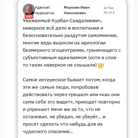
Адвокат,
Морохин Иван
24 Мая,
модератор
Николаевич
08:15
#
ВИП
Уважаемый Курбан Саидалиевич,
наверное всё дело в воспитании и
безосновательно раздутом самомнении,
многие ведь выросли на идеологии
безмерного эгоцентризма, граничащего с
субъективным идеализмом (хотя и слов-
то таких наверное не слышали)
Самое интересное бывает потом, когда
эти же самые люди, попробовав
действовать через «решал» или «как они
сами себе это видят», приходят повторно
и упрекают меня же за то, что не
остановил, не убедил, не уберёг… и
просят сделать что-нибудь для их
чудесного спасения...