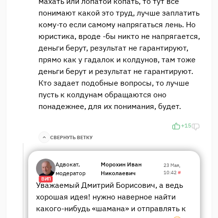
махать или лопатой копать, то тут все
понимают какой это труд, лучше заплатить
кому-то если самому напрягаться лень. Но
юристика, вроде -бы никто не напрягается,
деньги берут, результат не гарантируют,
прямо как у гадалок и колдунов, там тоже
деньги берут и результат не гарантируют.
Кто задает подобные вопросы, то лучше
пусть к колдунам обращаются оно
понадежнее, для их понимания, будет.
+15
СВЕРНУТЬ ВЕТКУ
Адвокат,
Морохин Иван
23 Мая,
модератор
Николаевич
10:42
#
ВИП
Уважаемый Дмитрий Борисович, а ведь
хорошая идея! нужно наверное найти
какого-нибудь «шамана» и отправлять к