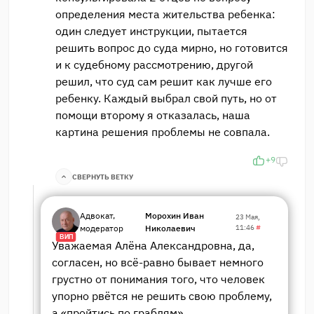
определения места жительства ребенка:
один следует инструкции, пытается
решить вопрос до суда мирно, но готовится
и к судебному рассмотрению, другой
решил, что суд сам решит как лучше его
ребенку. Каждый выбрал свой путь, но от
помощи второму я отказалась, наша
картина решения проблемы не совпала.
+9
СВЕРНУТЬ ВЕТКУ
Адвокат,
Морохин Иван
23 Мая,
модератор
Николаевич
11:46
#
ВИП
Уважаемая Алёна Александровна, да,
согласен, но всё-равно бывает немного
грустно от понимания того, что человек
упорно рвётся не решить свою проблему,
а «пройтись по граблям».