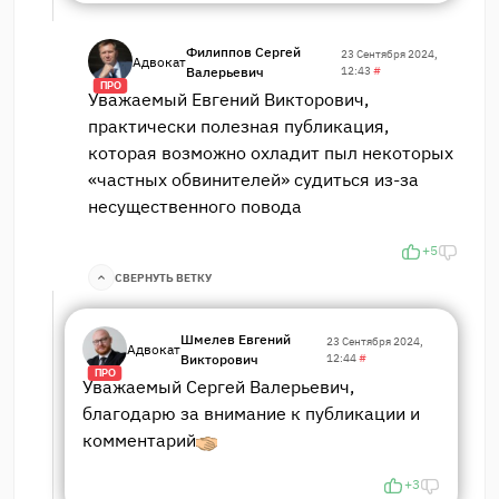
Филиппов Сергей
23 Сентября 2024,
Адвокат
Валерьевич
12:43
#
ПРО
Уважаемый Евгений Викторович,
практически полезная публикация,
которая возможно охладит пыл некоторых
«частных обвинителей» судиться из-за
несущественного повода
+5
СВЕРНУТЬ ВЕТКУ
Шмелев Евгений
23 Сентября 2024,
Адвокат
Викторович
12:44
#
ПРО
Уважаемый Сергей Валерьевич,
благодарю за внимание к публикации и
комментарий
+3