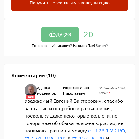
Получить персональную консультацию
20
ДА (
20
)
Полезная публикация? Нажми «Да»!
Зачем?
Комментарии (10)
Адвокат,
Морохин Иван
21 Сентября 2024,
модератор
Николаевич
09:49
#
ВИП
Уважаемый Евгений Викторович, спасибо
за статью и подробные разъяснения,
поскольку даже некоторые коллеги, не
говоря уже об обывателях-не юристах, не
понимают разницы между
ст. 128.1 УК РФ
,
ст. 5.61 КОАП РФ
, и
ст. 152 ГК РФ
, и