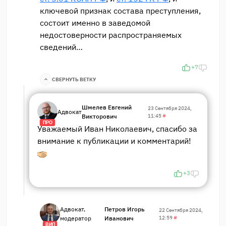
ключевой признак состава преступления,
состоит именно в заведомой
недостоверности распространяемых
сведений…
+7
СВЕРНУТЬ ВЕТКУ
Шмелев Евгений
23 Сентября 2024,
Адвокат
Викторович
11:45
#
ПРО
Уважаемый Иван Николаевич, спасибо за
внимание к публикации и комментарий!
+3
Адвокат,
Петров Игорь
22 Сентября 2024,
модератор
Иванович
12:59
#
ВИП