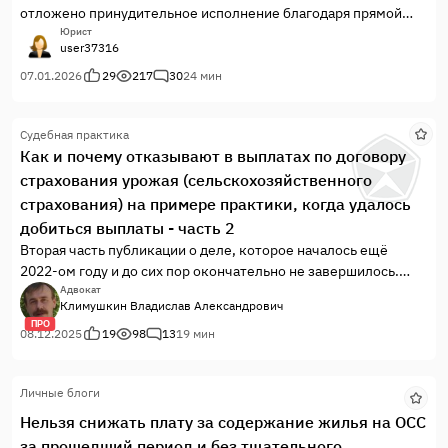
contra factum proprium (запрет противоречивого поведения).
отложено принудительное исполнение благодаря прямой
Вот ваш чек-лист, чтобы не стать жертвой собственной
линии с Президентом РФ, а вовсе не потому, что требования
Юрист
user37316
юридической гибкости.
приставов выходят за пределы полномочий, за пределы
исполнительных документов и выданы эти требования в
07.01.2026
29
217
30
24 мин
период, когда судом были приостановлены и не
возобновлены исполнительные производства, - семья Рубан
Судебная практика
с несовершеннолетним, о выселении которого судебного
Как и почему отказывают в выплатах по договору
решения нет, будут выселяться из своего домовладения
страхования урожая (сельскохозяйственного
принудительно. Первичные правоустанавливающие
документы ни для кого "не имеют значения". Черное
страхования) на примере практики, когда удалось
осталось белым, а трое человек лишаются имущества и
добиться выплаты - часть 2
жилья.
Вторая часть публикации о деле, которое началось ещё
2022-ом году и до сих пор окончательно не завершилось.
Сельскохозяйственное страхование (страхование урожая)
Адвокат
Климушкин Владислав Александрович
регулируется отдельным Законом, и уже на этом уровне
ПРО
заложена возможность, а точнее – невозможность, выплат,
08.12.2025
19
98
13
19 мин
когда урожай погибает. В судебной практике в большинстве
случаев по всяким основаниям отказывают в исках о
Личные блоги
взысканиях по такому договору, причём, не всегда
обоснованно. Так было и в описываемом случае. Создана
Нельзя снижать плату за содержание жилья на ОСС
целая система в целях недопущения выплат
за прошедший период и без тщательного