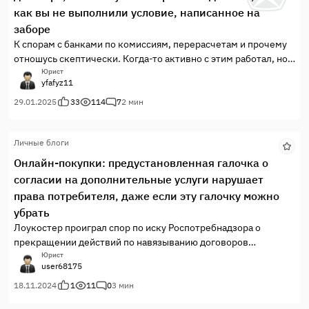
как вы не выполнили условие, написанное на
заборе
К спорам с банками по комиссиям, перерасчетам и прочему
отношусь скептически. Когда-то активно с этим работал, но
сейчас практика по стране, мягко говоря, не очень. Банки
Юрист
yfafyz11
стали хитрее. Часто все сводится к тому, что человек сам
подписывает непонятно что с непонятно какими условиями,
29.01.2025
33
114
7
2 мин
а потом проигрыв...
Личные блоги
Онлайн-покупки: предустановленная галочка о
согласии на дополнительные услуги нарушает
права потребителя, даже если эту галочку можно
убрать
Лоукостер проиграл спор по иску Роспотребнадзора о
прекращении действий по навязыванию договоров
страхования при покупке авиабилета дистанционным
Юрист
user68175
способом. Ведомство - после жалоб потребителей -
попыталось само воспроизвести действия по дистанционной
18.11.2024
1
11
0
3 мин
покупке билета на самолет на сайте лоукостера и