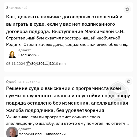
обнаружило, что при выборе билета сайт автоматически
Эксклюзив!
проставляет согласие потребителя на заключение договора
добровольного страхования.
Как, доказать наличие договорных отношений и
выиграть в суде, если у вас нет подписанного
договора подряда. Выступление Максимовой О.Н.
Строительный бум охватил просторы нашей необъятной
Родины. Строят жилые дома, социально значимые объекты,
осуществляется благоустройство территорий, вокруг
Адвокат
user145276
строек. Перечислять все то, что происходит вокруг нас,
можно очень долго.
05.11.2024
8
301
10
10 мин
Лозунги, типа "Даешь пятилетку за четыре года" уже не
актуальны, или актуальны? Без провозглашения громких
Судебная практика
лозунгов многие стройки производятся по государственным
Решение суда о взыскании с программиста всей
контрактам, а соответственно существуют планы, сроки,
суммы полученного аванса и неустойки по договору
ограниченный бюджет.
Там, где есть жесткие условия, всегда возникает желание по
подряда оставлено без изменения, апелляционная
злоупотреблять. Чем могут злоупотреблять заказчики,
жалоба подрядчика, без удовлетворения
расскажу подробно.
Уж не знаю, сам ли программист сочинял свою
В 27 октября 2022 года между моим доверителем и
апелляционную жалобу, или кто-то ему помогал, но ответчик
генеральным подрядчиком было достигнуто соглашение,
настаивал на незаключенности того самого договора
Адвокат
предметом которого стало заключение Договора на
Морохин Иван Николаевич
подряда, на который он сам же неоднократно ссылался, и во