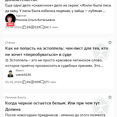
Еще одно дело «сказочное» дело из серии: «Жили-были лиса
да заяц. У лисы была избенка ледяная, у зайца — лубяная.
Пришла весна красна — у лисы избенка растаяла, а у зайца
Адвокат
Минина Ольга Витальевна
стоит по-старому…»
ПРО
23.04.2026
25
133
14
11 мин
Статьи
Как не попасть на эстоппель: чек-лист для тех, кто
не хочет «переобуваться» в суде
⚖️ Эстоппель – это не просто красивое латинское слово,
которое приятно произносить в судебных прениях. Это
реальный процессуальный кляп, который может «закрыть
Юрист
user64330
рот» вашему клиенту в самый неподходящий момент.
Верховный Суд РФ в Постановлении Пленума № 25 от
01.02.2026
41
309
17
3 мин
23.06.2015 прямо указывает: правопорядок защищает тех,
чье доверие к контрагенту было разумным. Главный
Личные блоги
принцип: ваше поведение должно быть последовательным.
Когда черное остается белым. Или при чем тут
Если вы вчера пили с контрагентом чай и признавали
Долина
договор, а сегодня в суде заявляете, что «подпись не моя и
кружка не та», – готовьтесь к встрече с доктриной venire
После новогодних праздников - именно до этого момента