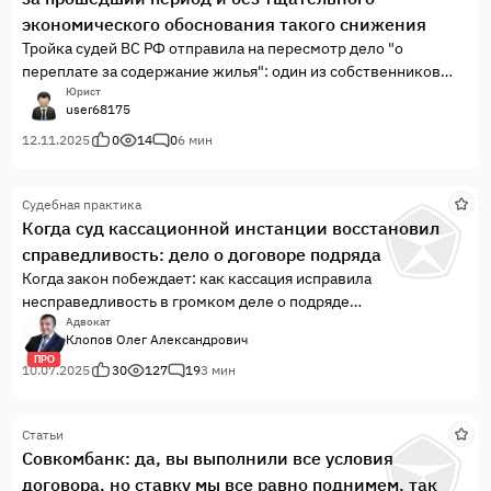
сельхозпроизводителям. Данная система раскрыта в
экономического обоснования такого снижения
публикации, а также раскрыто как с ней бороться.
Тройка судей ВС РФ отправила на пересмотр дело "о
переплате за содержание жилья": один из собственников
помещений в МКД обратился с иском о пересчете (зачёте на
Юрист
user68175
будущие периоды) переплаты, которая возникла из-за
снижения на ОСС ставки платы за управление, содержание и
12.11.2025
0
14
0
6 мин
ремонт общего имущества МКД на 25 руб за квадратный
метр.
Судебная практика
Когда суд кассационной инстанции восстановил
справедливость: дело о договоре подряда
Когда закон побеждает: как кассация исправила
несправедливость в громком деле о подряде
Представьте: вы выполнили работу, но заказчик внезапно
Адвокат
Клопов Олег Александрович
разрывает договор, требует вернуть аванс и миллион рублей
ПРО
убытков — а суды первой и апелляционной инстанций встают
10.07.2025
30
127
19
3 мин
на его сторону, игнорируя доказательства.
Но кассация всё изменила.
Статьи
Совкомбанк: да, вы выполнили все условия
договора, но ставку мы все равно поднимем, так