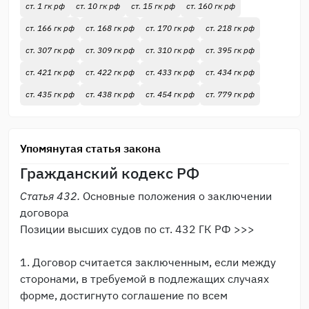
ст. 1 гк рф
ст. 10 гк рф
ст. 15 гк рф
ст. 160 гк рф
ст. 166 гк рф
ст. 168 гк рф
ст. 170 гк рф
ст. 218 гк рф
ст. 307 гк рф
ст. 309 гк рф
ст. 310 гк рф
ст. 395 гк рф
ст. 421 гк рф
ст. 422 гк рф
ст. 433 гк рф
ст. 434 гк рф
ст. 435 гк рф
ст. 438 гк рф
ст. 454 гк рф
ст. 779 гк рф
Упомянутая статья закона
Гражданский кодекс РФ
Статья 432.
Основные положения о заключении
договора
Позиции высших судов по ст. 432 ГК РФ >>>
1. Договор считается заключенным, если между
сторонами, в требуемой в подлежащих случаях
форме, достигнуто соглашение по всем