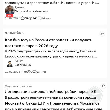
«зависнуть» на депозитном счёте. Их никто не украл. Их
никто не забыл. Они просто лежат там, где «всё по
Адвокат
Петров Игорь Иванович
регламенту». И если вы думаете, что после экспертизы суд
ВИП
сам всё вернёт — это ошибка. Без заявления, без правильных
18.02.2026
34
143
9
4 мин
реквизитов, без судебного акта деньги остаются в системе.
Читайте статью — возможно, ваши деньги тоже где-то
Личные блоги
«ждут».
Как бизнесу из России отправлять и получать
платежи в евро в 2026 году
К 2026 году трансграничные переводы между Россией и
Евросоюзом окончательно утратили предсказуемость.
Классические банковские каналы либо закрыты, либо
Юрист
user316325
регулярно «зависают» на проверках комплаенса, прямые
SWIFT-платежи часто возвращаются без объяснений, а даже
12.02.2026
0
7
0
3 мин
альтернативные маршруты через условно дружественные
банки всё чаще дают сбои. На этом фоне у бизнеса остаются
Судебная практика
вполне конкретные задачи: — оплачивать европейских
Легализация самовольной постройки через ГЗК
контрагентов в евро; — принимать оплату от клиентов из ЕС;
(Градостроительно-земельная комиссия города
— корректно учитывать НДС по правилам ЕС; — не создавать
избыточных валютных и комплаенс-рисков. 1. Болгария:
Москвы) // Отказ ДГИ и Правительства Москвы от
европейская компания со счётом и VAT Для бизнеса,
иска о признании самостроем в Арбитражном суде