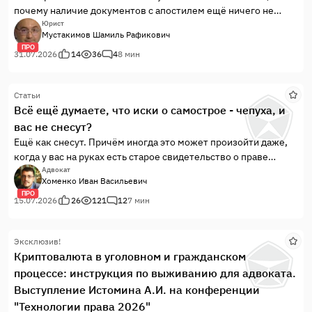
почему наличие документов с апостилем ещё ничего не
гарантирует...
Юрист
Мустакимов Шамиль Рафикович
ПРО
31.07.2026
14
36
4
8 мин
Статьи
Всё ещё думаете, что иски о самострое - чепуха, и
вас не снесут?
Ещё как снесут. Причём иногда это может произойти даже,
когда у вас на руках есть старое свидетельство о праве
собственности или выписка ЕГРН. А всё дело в том, что с
Адвокат
Хоменко Иван Васильевич
некоторого времени свидетельство о собственности (да и
ПРО
выписка ЕГРН) стали Papier de toilette.
15.07.2026
26
121
12
7 мин
Эксклюзив!
Криптовалюта в уголовном и гражданском
процессе: инструкция по выживанию для адвоката.
Выступление Истомина А.И. на конференции
"Технологии права 2026"