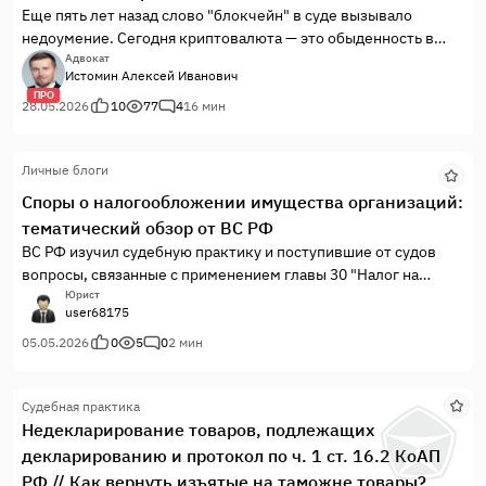
Еще пять лет назад слово "блокчейн" в суде вызывало
недоумение. Сегодня криптовалюта — это обыденность в
делах о банкротстве, разделе имущества, легализации,
Адвокат
Истомин Алексей Иванович
взяточничестве и, конечно, хищениях (ст. 158, 159, 163 УК
ПРО
РФ). Но готовы ли мы к этому?
28.05.2026
10
77
4
16 мин
Практика показывает: 90% юристов совершают фатальные
ошибки еще на стадии консультирования, путая "токен" с
Личные блоги
"криптовалютой" и пытаясь применить нормы вещного права
к цифровому коду.
Споры о налогообложении имущества организаций:
Я накопил богатый практический опыт "в полях", пройдя путь
тематический обзор от ВС РФ
от первых прецедентов до сложных кейсов 2025-2026 годов.
ВС РФ изучил судебную практику и поступившие от судов
Пришло время систематизировать эти знания и передать их
вопросы, связанные с применением главы 30 "Налог на
вам. Моя цель — дать вам рабочий инструмент, а не сухую
имущество организаций" НК РФ.
Юрист
теорию.
user68175
Актуальность и проблема: Клиенты с "крипто-проблемами"
05.05.2026
0
5
0
2 мин
платежеспособны, но требовательны. Они ищут адвоката,
который говорит с ними на одном языке. Если вы не
понимаете механику транзакции, следствие или оппоненты в
Судебная практика
гражданском процессе легко заведут вас в тупик. Мы
Недекларирование товаров, подлежащих
разберем, как этого избежать.
декларированию и протокол по ч. 1 ст. 16.2 КоАП
В ходе выступления вы узнаете:
РФ // Как вернуть изъятые на таможне товары?