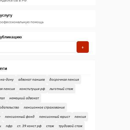
 Адвокатов в РФ
услугу
профессиональную помощь
публикацию
+
еги
-на-дону
адвокат паншев
досрочная пенсия
ая пенсия
конституция рф
льготный стаж
тал
немецкий адвокат
одательство
пенсионное страхование
ы
пенсионный фонд
пенсионный юрист
пенсия
и
пфр
ст. 39 конст рф
стаж
трудовой стаж