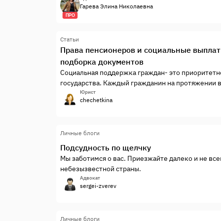
Гарева Элина Николаевна
Как часто мы, адвокаты, видим, как доверители
ПРО
трудового стажа: утрата документов, агрессивн
системного подхода? Эти дела решают судьбы лю
Статьи
правильной стратегии заканчиваются поражения
Права пенсионеров и социальные выплат
подборка документов
Социальная поддержка граждан- это приоритетн
государства. Каждый гражданин на протяжении в
теми или иными мерами поддержки, которые гар
Юрист
chechetkina
нормативно-правовых актов.
Личные блоги
Подсудность по щелчку
Мы заботимся о вас. Приезжайте далеко и не вс
небезызвестной страны.
Адвокат
sergei-zverev
Личные блоги