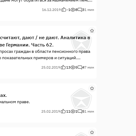
е. Заявление о назначении пенсии может быть
16.12.2019
-1
8
3
1 мин
, считают, дают / не дают. Аналитика в
е Германии. Часть 62.
росах граждан в области пенсионного права
о показательных примеров и ситуаций.
норм и процессов в немецком социальном и
25.02.2019
13
5
4
7 мин
к многим гражданам с подобными ситуациями,
ах.
иальном праве.
25.02.2019
11
1
5
1 мин