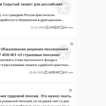
и Скрытый запрет для российских
л, что граждане России фактически
заработки и сбережения в драгоценные
 ролике указано, что за покупку золота
13.12.2020
29
3
14
4 мин
 взымается около 20 % НДС плюс
и. Обжалование решения пенсионного
3 № 400-ФЗ «О страховых пенсиях»
бжаловать отказ пенсионного фонда и
е я рассказываю нюансы судебной практики
гаю ознакомиться с решением суда 2020 года
20.06.2020
30
30
19
5 мин
ия трудовой пенсии. Это нужно знать.
 указанной пенсией, но не ранее чем со дня
дане могут обратиться за назначением пенсии