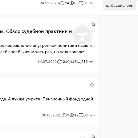
24.12.2025
24
86
6
1 мин
трудовые споры
 проигрывают из-за слабого доказывания
ые контраргументы СФР, отсутствие
дей — их пенсии и будущее, — но без
ми.
ы. Обзор судебной практики и
ое направление внутренней политики нашего
сей своей жизни хоть раз, но пользовался
антирует нам Конституция и ряд иных
14.07.2022
21
14
23
5 мин
егда. А лучше умрите. Пенсионный фонд одной
30.08.2021
3
12
0
2 мин