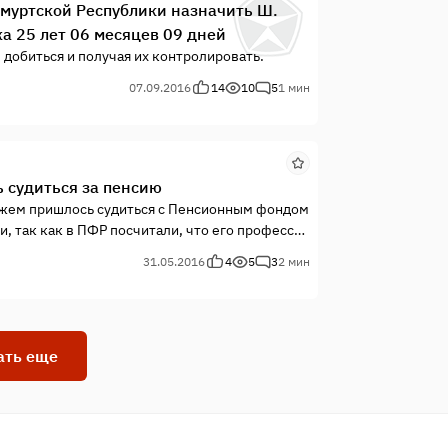
дмуртской Республики назначить Ш.
жа 25 лет 06 месяцев 09 дней
, добиться и получая их контролировать.
07.09.2016
14
10
5
1 мин
 судиться за пенсию
ажем пришлось судиться с Пенсионным фондом
, так как в ПФР посчитали, что его профессия
31.05.2016
4
5
3
2 мин
ать еще