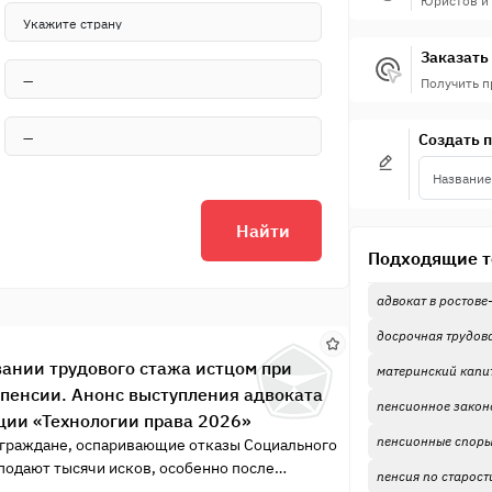
Юристов и
Заказать 
Получить 
Создать 
Найти
Подходящие т
адвокат в ростове
досрочная трудов
вании трудового стажа истцом при
материнский капи
 пенсии. Анонс выступления адвоката
пенсионное закон
ии «Технологии права 2026»
пенсионные спор
 (граждане, оспаривающие отказы Социального
подают тысячи исков, особенно после
пенсия по старост