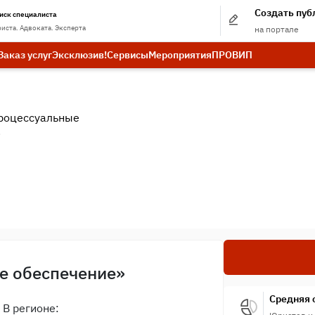
Создать пу
иск специалиста
иста. Адвоката. Эксперта
на портале
Заказ услуг
Эксклюзив!
Сервисы
Мероприятия
ПРО
ВИП
роцессуальные
.
ое обеспечение»
Средняя 
В регионе: