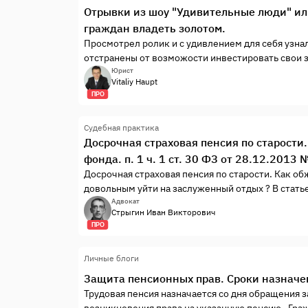
Отрывки из шоу "Удивительные люди" ил
граждан владеть золотом.
Просмотрел ролик и с удивлением для себя узна
отстранены от возможости инвестировать свои 
металлы, такие, как золото, серебро, платина. В
Юрист
Vitaliy Haupt
физическим лицом в России у банков, с граждан
ПРО
комиссионные.
Судебная практика
Досрочная страховая пенсия по старост
фонда. п. 1 ч. 1 ст. 30 ФЗ от 28.12.201
Досрочная страховая пенсия по старости. Как о
довольным уйти на заслуженный отдых ? В стать
обжалования отказа пенсионного фонда и предла
Адвокат
Стрыгин Иван Викторович
ПРО
Личные блоги
Защита пенсионных прав. Сроки назначен
Трудовая пенсия назначается со дня обращения за
возникновения права на указанную пенсию. Граж