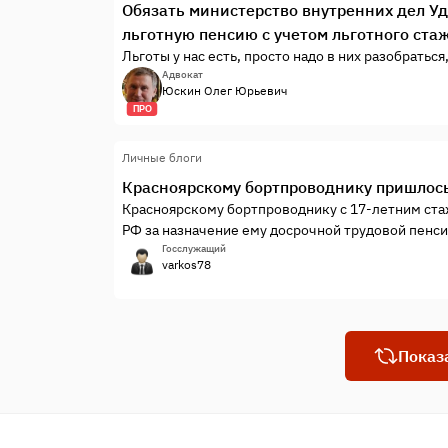
Обязать министерство внутренних дел У
льготную пенсию с учетом льготного ста
Льготы у нас есть, просто надо в них разобраться
Адвокат
Юскин Олег Юрьевич
ПРО
Личные блоги
Красноярскому бортпроводнику пришлось
Красноярскому бортпроводнику с 17-летним ст
РФ за назначение ему досрочной трудовой пенсии
не относится к летному составу.
Госслужащий
varkos78
Показ