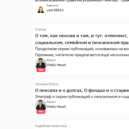
в любое время после возникновения права на не
Адвокат
user58013
подано в территориальный орган ...
Статьи
О том, как пенсии и там, и тут: отменяют
социальном, семейном и пенсионном прав
Продолжая серию публикаций, основанных на воп
Германии, читателю предлагается ещё нескольк
Надеюсь, что ответы на вопросы и разъяснения 
Юрист
Vitaliy Haupt
пенсионном праве помогут сориентироваться ка
ПРО
так и коллегам из других стран.
Личные блоги
О пенсиях и о долгах, О фондах и о старик
Эпиграф к серии публикаций о пенсионном и соц
Юрист
Vitaliy Haupt
ПРО
Судебная практика