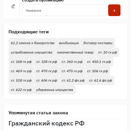
Создать публикацию
+
Подходящие теги
61.2 закона о банкротстве
виндикация
договор поставки
истребование имущества
некачественный товар
ст. 10 гк рф
ст. 168 гк рф
ст. 328 гк рф
ст. 360 гк рф
ст. 450.1 гк рф
ст. 469 гк рф
ст. 470 гк рф
ст. 475 гк рф
ст. 506 гк рф
ст. 518 гк рф
ст. 606 гк рф
ст. 61.2 фз рф
ст. 61.6 фз рф
ст. 622 гк рф
удержание имущества
Упомянутая статья закона
Гражданский кодекс РФ