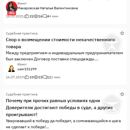
продолжение истории о противостоянии моего доверителя с
Юрист
Макаровская Наталья Валентиновна
арендатором ООО «ТВОЁ», расскажу, как этот арендатор не
ПРО
смог отстоять свое имущество, которое арендодатель
16.03.2021
22
16
4
4 мин
удержал в счет его долга по арендным платежам.
Судебная практика
Спор о возмещении стоимости некачественного
товара
Между предприятием и индивидуальным предпринимателем
был заключен Договор поставки спецодежды.
Согласованный Товар был поставлен, однако, в последствии
Юрист
user151299
было выявлено, что полученный Товар является
некачественным, а именно, выявлены дефекты на мужских
16.07.2019
23
15
11
2 мин
летних костюмах, поставленных в количестве 190 шт...
Судебная практика
Почему при прочих равных условиях одни
Доверители достигают победы в суде, а другие
проигрывают!
Уверовавший в победу да победит, а сомневающийся и шага
не сделает к победе!