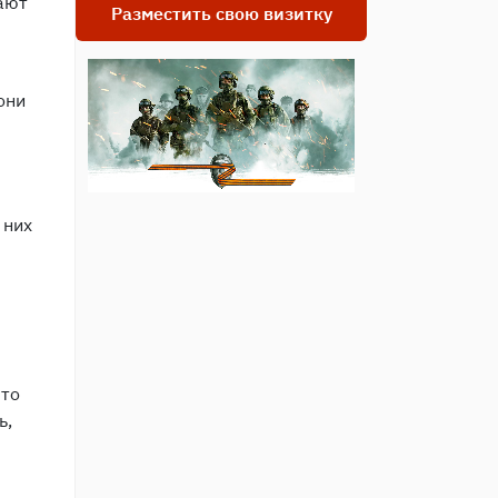
ают
Разместить свою визитку
они
 них
что
ь,