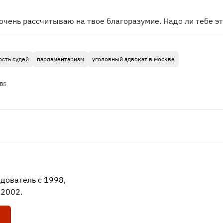
очень рассчитываю на твое благоразумие. Надо ли тебе э
ость судей
парламентаризм
уголовный адвокат в москве
8
5
едователь с 1998,
 2002.