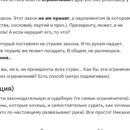
закон. Этот закон
не им принят
, а парламентом (в котором
а, сословий, партий и проч.). Президенту, может, и не
ль! А если нарушит его, то что?
который поставлен на страже закона. И по рукам надает.
И в тюрьму же может посадить. В общем, не рыпнешься.
ения
...
 вы, ни я, ни президенты всех стран… Как бы эти ограниче
без ограничений? Есть способ (хитро подмигиваю).
ция)
сти законодательную и судебную (те самые ограничители).
ы, которые хочешь, и самостоятельно судить, как хочешь
это по-настоящему развязывает руки). Все просто! Никаки