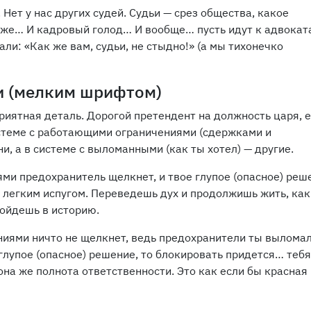
Нет у нас других судей. Судьи — срез общества, какое
ь же… И кадровый голод… И вообще… пусть идут к адвокат
сали: «Как же вам, судьи, не стыдно!» (а мы тихонечко
и (мелким шрифтом)
риятная деталь. Дорогой претендент на должность царя, 
истеме с работающими ограничениями (сдержками и
и, а в системе с выломанными (как ты хотел) — другие.
ми предохранитель щелкнет, и твое глупое (опасное) реш
 легким испугом. Переведешь дух и продолжишь жить, как
войдешь в историю.
иями ничто не щелкнет, ведь предохранители ты выломал
глупое (опасное) решение, то блокировать придется… тебя
она же полнота ответственности. Это как если бы красная