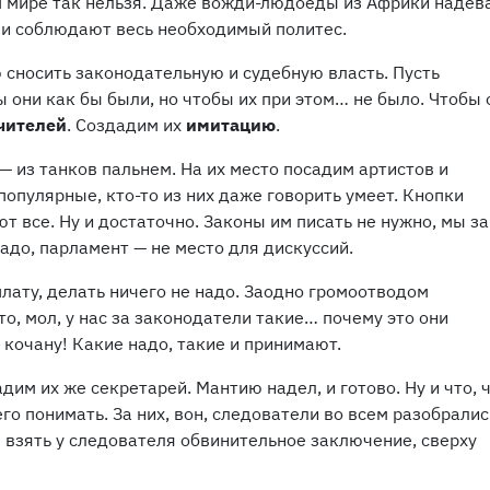
ом мире так нельзя. Даже вожди-людоеды из Африки надев
 и соблюдают весь необходимый политес.
 сносить законодательную и судебную власть. Пусть
ы они как бы были, но чтобы их при этом… не было. Чтобы 
чителей
. Создадим их
имитацию
.
— из танков пальнем. На их место посадим артистов и
популярные, кто-то из них даже говорить умеет. Кнопки
 все. Ну и достаточно. Законы им писать не нужно, мы за
адо, парламент — не место для дискуссий.
лату, делать ничего не надо. Заодно громоотводом
то, мол, у нас за законодатели такие… почему это они
кочану! Какие надо, такие и принимают.
дим их же секретарей. Мантию надел, и готово. Ну и что, 
го понимать. За них, вон, следователи во всем разобралис
взять у следователя обвинительное заключение, сверху