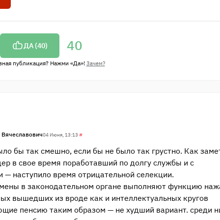
40
ДА (
40
)
зная публикация? Нажми «Да»!
Зачем?
 Вячеславович
04 Июня, 13:13
#
ло бы так смешно, если бы не было так грустно. Как заме
ер в свое время поработавший по долгу службы и с
и — наступило время отрицательной селекции.
ртсмены в законодательном органе выполняют функцию наж
ных вышедших из вроде как и интеллектуальных кругов
щие пенсию таким образом — не худший вариант. среди н