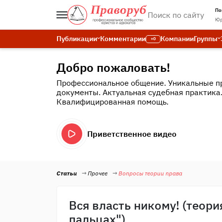
По
Юр
Публикации
Комментарии
Компании
Группы
+0
Добро пожаловать!
Профессиональное общение. Уникальные п
документы. Актуальная судебная практика
Квалифицированная помощь.
Приветственное видео
Статьи
Прочее
Вопросы теории права
Вся власть никому! (теори
пальцах")