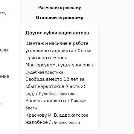
Разместить рекламу
ам,
Отключить рекламу
Другие публикации автора
Шантаж и насилие в работе
если
уголовного адвоката
/
Статьи
Приговор отменен
Мосгорсудом, судья уволена
/
Судебная практика
ение
Свобода вместо 12 лет за
сбыт наркотиков (часть 2:
суд)
/
Судебная практика
Вовины адвокаты
/
Личные
.
блоги
Краснову И. В. адвокатское
жалобное
/
Личные блоги