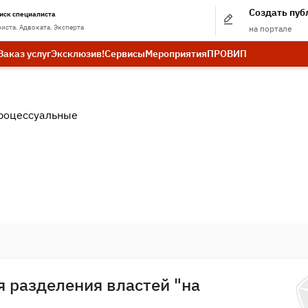
Создать пу
иск специалиста
иста. Адвоката. Эксперта
на портале
Заказ услуг
Эксклюзив!
Сервисы
Мероприятия
ПРО
ВИП
роцессуальные
.
я разделения властей "на