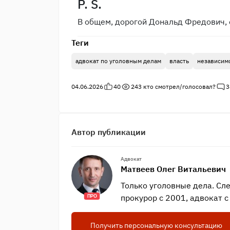
P. S.
В общем, дорогой Дональд Фредович, 
Теги
адвокат по уголовным делам
власть
независим
04.06.2026
40
243
кто смотрел/голосовал?
3
Автор публикации
Адвокат
Матвеев Олег Витальевич
Только уголовные дела. Сл
прокурор с 2001, адвокат с
ПРО
Получить персональную консультацию