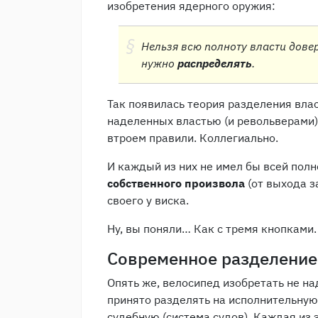
изобретения ядерного оружия:
Нельзя всю полноту власти довер
нужно
распределять
.
Так появилась теория разделения вла
наделенных властью (и револьверами),
втроем правили. Коллегиально.
И каждый из них не имел бы всей полн
собственного произвола
(от выхода з
своего у виска.
Ну, вы поняли… Как с тремя кнопками
Современное разделение
Опять же, велосипед изобретать не на
принято разделять на исполнительную 
судебную (система судов). Каждая из 