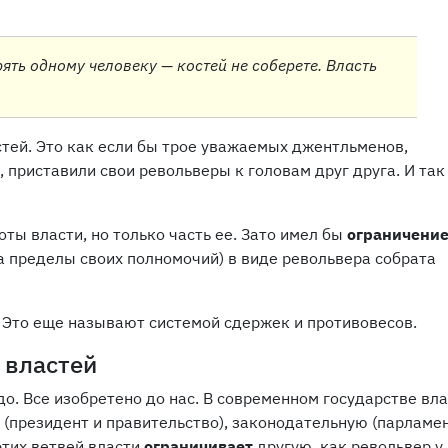
ять одному человеку — костей не соберете. Власть
стей. Это как если бы трое уважаемых джентльменов,
 приставили свои револьверы к головам друг друга. И так
оты власти, но только часть ее. Зато имел бы
ограничение
а пределы своих полномочий) в виде револьвера собрата
. Это еще называют системой сдержек и противовесов.
 властей
до. Все изобретено до нас. В современном государстве вла
(президент и правительство), законодательную (парламен
этих ветвей власти
ограничивает
другую, как револьвер у