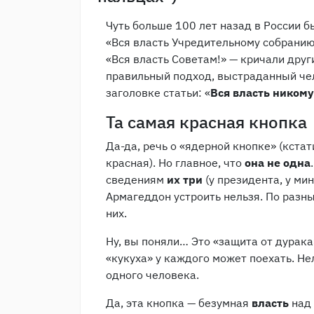
Чуть больше 100 лет назад в России б
«Вся власть Учредительному собранию
«Вся власть Советам!» — кричали друг
правильный подход, выстраданный че
заголовке статьи: «
Вся власть никому
Та самая красная кнопка
Да-да, речь о «ядерной кнопке» (кстат
красная). Но главное, что
она не одна
сведениям
их три
(у президента, у ми
Армагеддон устроить нельзя. По разны
них.
Ну, вы поняли… Это «защита от дурака
«кукуха» у каждого может поехать. Не
одного человека.
Да, эта кнопка — безумная
власть
над 