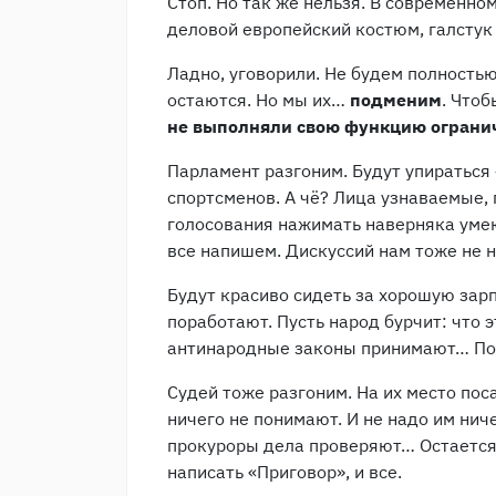
Стоп. Но так же нельзя. В современн
деловой европейский костюм, галстук
Ладно, уговорили. Не будем полностью
остаются. Но мы их…
подменим
. Чтоб
не выполняли свою функцию ограни
Парламент разгоним. Будут упираться 
спортсменов. А чё? Лица узнаваемые, 
голосования нажимать наверняка умеют
все напишем. Дискуссий нам тоже не н
Будут красиво сидеть за хорошую зарп
поработают. Пусть народ бурчит: что э
антинародные законы принимают… По 
Судей тоже разгоним. На их место поса
ничего не понимают. И не надо им ниче
прокуроры дела проверяют… Остается 
написать «Приговор», и все.