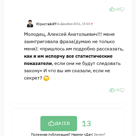
+2
Юрист
ak47
16 Декабря 2011, 15:03
#
Молодец, Алексей Анатольевич!!! меня
заинтриговала фраза(думаю не только
меня): «пришлось им подробно рассказать,
как я им испорчу все статистические
показатели
, если они не будут следовать
закону» И что вы им сказали, если не
секрет?
+1
13
ДА (
13
)
Полезная публикация? Нажми «Да»!
Зачем?