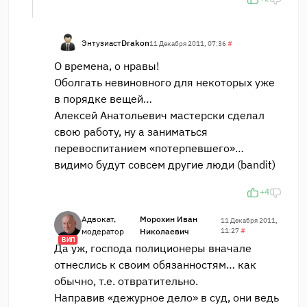
Энтузиаст
Drakon
11 Декабря 2011, 07:36
#
О времена, о нравы!
Оболгать невиновного для некоторых уже
в порядке вещей…
Алексей Анатольевич мастерски сделал
свою работу, ну а заниматься
перевоспитанием «потерпевшего»…
видимо будут совсем другие люди (bandit)
+4
Адвокат,
Морохин Иван
11 Декабря 2011,
модератор
Николаевич
11:27
#
ВИП
Да уж, господа полиционеры вначале
отнеслись к своим обязанностям… как
обычно, т.е. отвратительно.
Направив «дежурное дело» в суд, они ведь