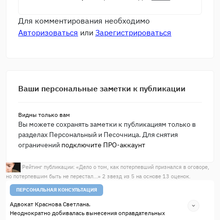
Для комментирования необходимо
Авторизоваться
или
Зарегистрироваться
Ваши персональные заметки к публикации
Видны только вам
Вы можете сохранять заметки к публикациям только в
разделах Персональный и Песочница. Для снятия
ограничений
подключите ПРО-аккаунт
Рейтинг публикации: «
Дело о том, как потерпевший признался в оговоре,
но потерпевшим быть не перестал...
»
2
звезд из
5
на основе
13
оценок.
ПЕРСОНАЛЬНАЯ КОНСУЛЬТАЦИЯ
Адвокат Краснова Светлана.
Неоднократно добивалась вынесения оправдательных