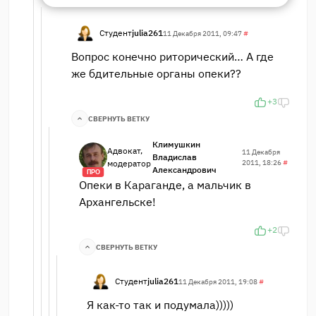
Студент
julia261
11 Декабря 2011, 09:47
#
Вопрос конечно риторический… А где
же бдительные органы опеки??
+3
СВЕРНУТЬ ВЕТКУ
Климушкин
Адвокат,
11 Декабря
Владислав
модератор
2011, 18:26
#
Александрович
ПРО
Опеки в Караганде, а мальчик в
Архангельске!
+2
СВЕРНУТЬ ВЕТКУ
Студент
julia261
11 Декабря 2011, 19:08
#
Я как-то так и подумала)))))