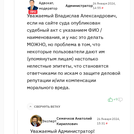
Адвокат,
26 Января 2024,
Администратор
модератор
14:55
#
ПРО
Уважаемый Владислав Александрович,
если на сайте суда опубликован
судебный акт с указанием ФИО /
наименования, и у нас это делать
МОЖНО, но проблема в том, что
некоторые пользователи дают им
(упомянутым лицам) настолько
нелестные эпитеты, что становятся
ответчиками по искам о защите деловой
репутации и/или компенсации
морального вреда.
+9
СВЕРНУТЬ ВЕТКУ
Семячков Анатолий
26 Января 2024,
Эксперт
Кириллович
15:31
#
Уважаемый Администратор!