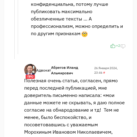
конфиденциальна, потому лучше
публиковать максимально
обезличенные тексты … А
профессионализм, можно определить и
по другим признакам
+2
Абрегов Иланд
26 Января 2024,
Адвокат
Альмирович
23:46
#
ПРО
Полезная очень статья, согласен, прямо
перед последней публикацией, мне
доверитель письменно написала: «мои
данные можете не скрывать, я даю полное
согласие на обнародование и тд! Тем не
менее, было беспокойство, и
посоветовавшись с уважаемым
Морохиным Ивановом Николаевичем,