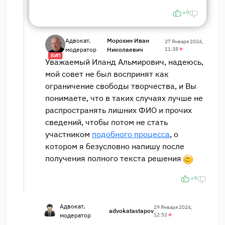
+9
Адвокат,
Морохин Иван
27 Января 2024,
модератор
Николаевич
11:38
#
ВИП
Уважаемый Иланд Альмирович, надеюсь,
мой совет не был воспринят как
ограничение свободы творчества, и Вы
понимаете, что в таких случаях лучше не
распространять лишних ФИО и прочих
сведений, чтобы потом не стать
участником
подобного процесса
, о
котором я безусловно напишу после
получения полного текста решения
+9
Адвокат,
29 Января 2024,
advokatastapov
модератор
12:52
#