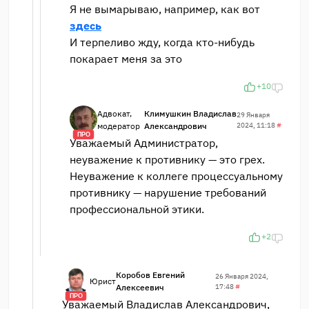
Я не вымарываю, например, как вот
здесь
И терпеливо жду, когда кто-нибудь
покарает меня за это
+10
Адвокат,
Климушкин Владислав
29 Января
модератор
Александрович
2024, 11:18
#
ПРО
Уважаемый Администратор,
неуважение к противнику — это грех.
Неуважение к коллеге процессуальному
противнику — нарушение требований
профессиональной этики.
+2
Коробов Евгений
26 Января 2024,
Юрист
Алексеевич
17:48
#
ПРО
Уважаемый Владислав Александрович,