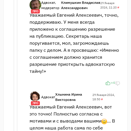
Адвокат,
Климушкин Владислав
29 Января
модератор
Александрович
2024, 11:20
#
ПРО
Уважаемый Евгений Алексеевич, точно,
поддерживаю. У меня всегда
приложено к соглашению разрешение
на публикацию. Секретарь наша
поругивается, мол, загромождаешь
папку с делом. А я просвещаю: «Именно
с соглашением должно хранится
разрешение приоткрыть адвокатскую
тайну!»
+4
Хлынина Ирина
29 Января 2024,
Адвокат
Викторовна
18:50
#
ПРО
Уважаемый Евгений Алексеевич, вот
это точно! Полностью согласна с
мотивами и с выводами вашими
… В
целом наша работа сама по себе