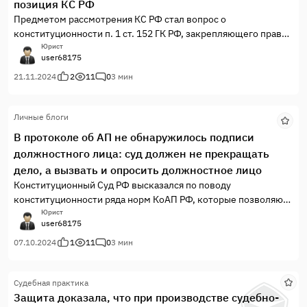
позиция КС РФ
Предметом рассмотрения КС РФ стал вопрос о
конституционности п. 1 ст. 152 ГК РФ, закрепляющего право
гражданина требовать опровержения не соответствующих
Юрист
user68175
действительности сведений, порочащих его честь,
достоинство и деловую репутацию.
21.11.2024
2
11
0
3 мин
Личные блоги
В протоколе об АП не обнаружилось подписи
должностного лица: суд должен не прекращать
дело, а вызвать и опросить должностное лицо
Конституционный Суд РФ высказался по поводу
конституционности ряда норм КоАП РФ, которые позволяют
суду прекратить дело об административном правонарушении
Юрист
user68175
(далее - АП) за отсутствием состава правонарушения, если в
ходе рассмотрения дела об АП судья обнаружит, что
07.10.2024
1
11
0
3 мин
ключевой документ - протокол об АП - не подписан
составившим его должностным лицом.
Судебная практика
Защита доказала, что при производстве судебно-