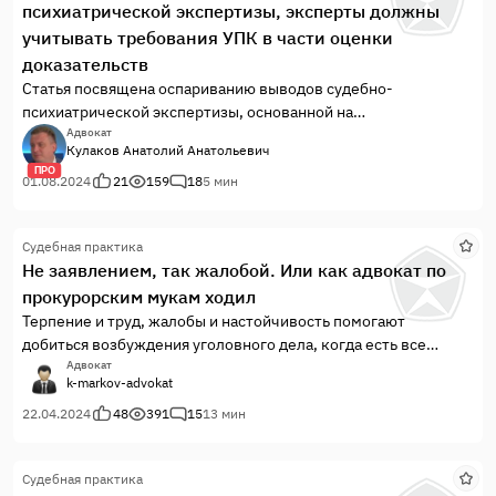
психиатрической экспертизы, эксперты должны
учитывать требования УПК в части оценки
доказательств
Статья посвящена оспариванию выводов судебно-
психиатрической экспертизы, основанной на
доказательствах, которые в судебном заседании не
Адвокат
Кулаков Анатолий Анатольевич
оглашались и получены с нарушением права на защиту.
ПРО
Итогом кропотливой работы адвоката, стало назначение
01.08.2024
21
159
18
5 мин
дополнительной стационарной судебно-психиатрической
экспертизы.
Судебная практика
Не заявлением, так жалобой. Или как адвокат по
прокурорским мукам ходил
Терпение и труд, жалобы и настойчивость помогают
добиться возбуждения уголовного дела, когда есть все
основания, но нет особо желания...
Адвокат
k-markov-advokat
22.04.2024
48
391
15
13 мин
Судебная практика