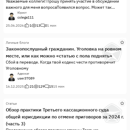
Уважаемые коллеги! Прошу принять участие в обсуждении
важного для меня вопросаПоявился вопрос. Может так
случится, что постановление о привлечении к
Юрист
colega111
административной ответственности отменял по жалобе
лица, привлекаемого к ней.Мировой суд привлек лицо к
25.06.2026
1
13
0
1 мин
ответственности по ст. 6.1.1 КоАП, вероятно, за...
Личные блоги
Законопослушный гражданин. Уголовка на ровном
месте, или как можно «статью с пола поднять»
Сбой в переводе. Когда твой кодекс чести противоречит
Уголовному
Адвокат
user37089
16.12.2025
21
129
15
15 мин
Статьи
Обзор практики Третьего кассационного суда
общей юрисдикции по отмене приговоров за 2024 г.
(часть 3)
Продолжение обзора практики отмены Третьим