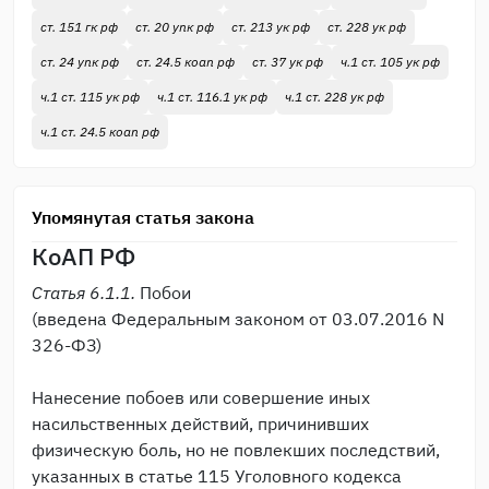
ст. 151 гк рф
ст. 20 упк рф
ст. 213 ук рф
ст. 228 ук рф
ст. 24 упк рф
ст. 24.5 коап рф
ст. 37 ук рф
ч.1 ст. 105 ук рф
ч.1 ст. 115 ук рф
ч.1 ст. 116.1 ук рф
ч.1 ст. 228 ук рф
ч.1 ст. 24.5 коап рф
Упомянутая статья закона
КоАП РФ
Статья 6.1.1.
Побои
(введена Федеральным законом от 03.07.2016 N
326-ФЗ)
Нанесение побоев или совершение иных
насильственных действий, причинивших
физическую боль, но не повлекших последствий,
указанных в статье 115 Уголовного кодекса