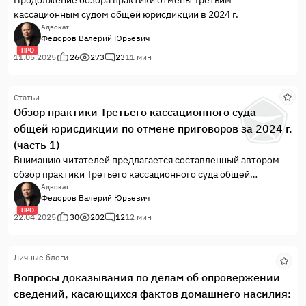
кассационным судом общей юрисдикции в 2024 г.
Адвокат
Федоров Валерий Юрьевич
ПРО
11.05.2025
26
273
23
11 мин
Статьи
Обзор практики Третьего кассационного суда
общей юрисдикции по отмене приговоров за 2024 г.
(часть 1)
Вниманию читателей предлагается составленный автором
обзор практики Третьего кассационного суда общей
юрисдикции по отмене приговоров за 2024 год
Адвокат
Федоров Валерий Юрьевич
ПРО
22.04.2025
30
202
12
12 мин
Личные блоги
Вопросы доказывания по делам об опровержении
сведений, касающихся фактов домашнего насилия: