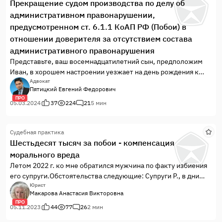
Прекращение судом производства по делу об
административном правонарушении,
предусмотренном ст. 6.1.1 КоАП РФ (Побои) в
отношении доверителя за отсутствием состава
административного правонарушения
Представьте, ваш восемнадцатилетний сын, предположим
Иван, в хорошем настроении уезжает на день рождения к
однокласснице, а забираете вы его через некоторое время с
Адвокат
Пятицкий Евгений Федорович
этого праздника жизни с телесными повреждениями,
ПРО
описание которых занимает больше половины листа
05.03.2024
37
224
21
5 мин
формата А4, в том числе сотрясание головного мозга и
выбитые зубы.
Судебная практика
Шестьдесят тысяч за побои - компенсация
морального вреда
Летом 2022 г. ко мне обратился мужчина по факту избиения
его супруги.Обстоятельства следующие: Супруги Р., в дни
поминовения усопших занимаются торговлей
Юрист
Макарова Анастасия Викторовна
искусственными цветами, имея на это соответствующее
ПРО
разрешение.Бизнес довольно прибыльный, соответственно
05.11.2023
44
77
26
2 мин
находятся конкуренты, которым кажется, ч...