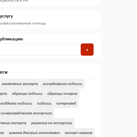
 Адвокатов в РФ
услугу
профессиональную помощь
публикацию
+
еги
заключение эксперта
исследование подписи
ерта
образцы подписи
образцы почерка
подделка подписи
подпись
почерковед
почерковедческая экспертиза
чение эксперта
рецензия на экспертизу
иза
шлыков дмитрий анатольевич
эксперт шлыков