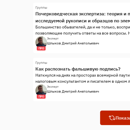
Группы
Почерковедческая экспертиза: теория и 
исследуемой рукописи и образцов по эле
Большинство обывателей, да и не только, воспр
позволяющее получить ответы на все вопросы. 
экспертиза, которой с лёгкой руки создателей
Эксперт
Шлыков Дмитрий Анатольевич
безграничные возможности. Между тем исход пр
ПРО
Группы
Как распознать фальшивую подпись?
Наткнулся на днях на просторах всемирной паут
налоговым консультантом и писателем в одном ли
доступной форме раскрываются признаки и спо
Эксперт
Шлыков Дмитрий Анатольевич
скриншоты отдельных, наиболее ярких фрагменто
ПРО
Показ