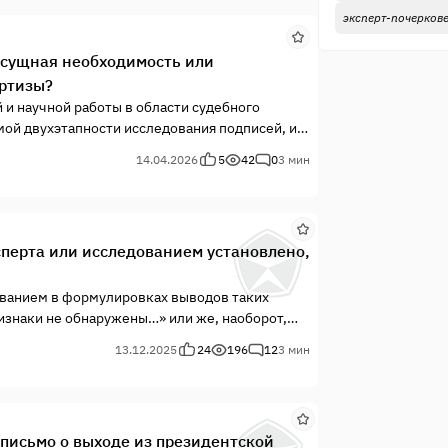
эксперт-почерков
асущная необходимость или
ертизы?
 и научной работы в области судебного
ой двухэтапности исследования подписей, и
тдельных экспертных подразделений в приёме
14.04.2026
5
42
0
3 мин
перта или исследованием установлено,
зованием в формулировках выводов таких
изнаки не обнаружены…» или же, наоборот,
тся маркером некомпетентности эксперта, и
13.12.2025
24
196
12
3 мин
 письмо о выходе из президентской