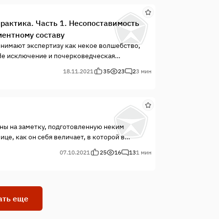
практика. Часть 1. Несопоставимость
ментному составу
инимают экспертизу как некое волшебство,
Не исключение и почерковедческая
 многочисленных справочников, приписываются
18.11.2021
35
23
2
3 мин
актич...
ины на заметку, подготовленную неким
це, как он себя величает, в которой в
собы выявления поддельных подписей.Ниже
07.10.2021
25
16
13
1 мин
в:Тут ...
ать еще