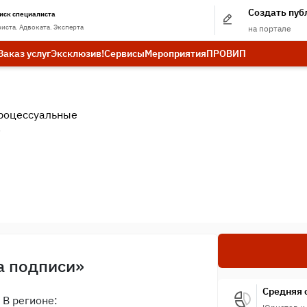
Создать пу
иск специалиста
иста. Адвоката. Эксперта
на портале
Заказ услуг
Эксклюзив!
Сервисы
Мероприятия
ПРО
ВИП
роцессуальные
.
а подписи»
Средняя 
В регионе: