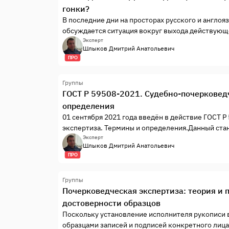
гонки?
В последние дни на просторах русского и англо
обсуждается ситуация вокруг выхода действующ
из предвыборной гонки. В частности, сомнению
Эксперт
Шлыков Дмитрий Анатольевич
(Joe Biden) письма-обращения к американцам...
ПРО
Группы
ГОСТ Р 59508-2021. Судебно-почерковед
определения
01 сентября 2021 года введён в действие ГОСТ 
экспертиза. Термины и определения.Данный ста
понятий, применяемые в судебно-почерковедче
Эксперт
Шлыков Дмитрий Анатольевич
данным стандартом, рекомендованы для примене
ПРО
Группы
Почерковедческая экспертиза: теория и п
достоверности образцов
Поскольку установление исполнителя рукописи 
образцами записей и подписей конкретного лица