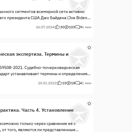
язычного сегментов всемирной сети активно
его президента США Джо Байдена (Joe Biden)
 подвергся факт подписания Джо Байденом
26.07.2024
30
103
9
6 мин
ческая экспертиза. Термины и
Р 59508-2021. Судебно-почерковедческая
ндарт устанавливает термины и определения
ской экспертизе. Термины, устанавливаемые
20.01.2022
15
18
4
1 мин
н...
рактика. Часть 4. Установление
возможно только через сравнение её с
, от того, являются ли представленные