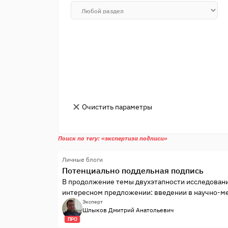
Очистить параметры
Поиск по тегу: «экспертиза подписи»
Личные блоги
Потенциально поддельная подпись
В продолжение темы двухэтапности исследовани
интересном предложении: введении в научно-м
поддельная подпись».В соответствии с изложен
Эксперт
Шлыков Дмитрий Анатольевич
исследования подписи, как удостоверительного з
ПРО