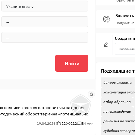
Юристов и
Заказать 
Получить 
Создать 
Найти
Подходящие т
допрос эксперта
консультация эксп
отбор образцов
я подписи хочется остановиться на одном
почерковедение
етодический оборот термина «потенциально
ным в методической литературе алгоритмом
рецензия на заклю
19.04.2026
22
212
8
4 мин
н...
судебная эксперт