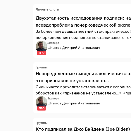
Личные блоги
Двухэтапность исследования подписи: н
псевдопроблема почерковедческой эксп
За более чем двадцатилетний стаж практической
почерковедения неоднократно сталкивался с тем
всегда это было связано с банальным отказом о
Эксперт
Шлыков Дмитрий Анатольевич
материалов на почерковедческую экспертизу,...
ПРО
Группы
Неопределённые выводы заключения экс
что признаков не установлено…
Очень часто приходится сталкиваться с исполь
оборотов как «признаков не установлено…», «пр
«имеются признаки…» и т.д., что для меня являе
Эксперт
Шлыков Дмитрий Анатольевич
вот почему.Выводы заключения эксперта, в то...
ПРО
Группы
Кто подписал за Джо Байдена (Joe Biden)