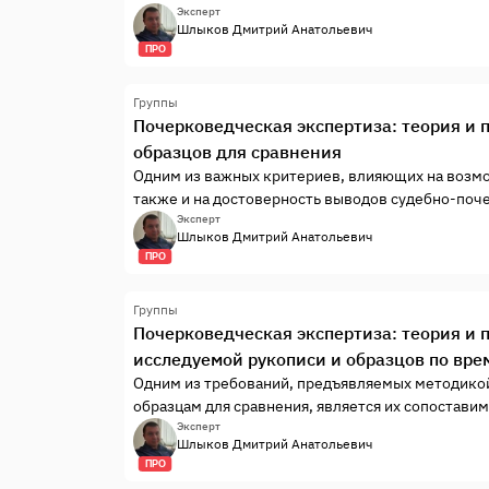
образцы достоверными, то есть несомненно вы
Эксперт
Шлыков Дмитрий Анатольевич
итог почерковедческой экспертизы.Таким образо
ПРО
Группы
Почерковедческая экспертиза: теория и 
образцов для сравнения
Одним из важных критериев, влияющих на возмо
также и на достоверность выводов судебно-поч
достаточность предоставляемых образцов с коли
Эксперт
Шлыков Дмитрий Анатольевич
достаточность образцов оценивается экспертом в
ПРО
Группы
Почерковедческая экспертиза: теория и 
исследуемой рукописи и образцов по вр
Одним из требований, предъявляемых методико
образцам для сравнения, является их сопостави
условиям выполнения. Как известно, почерк чел
Эксперт
Шлыков Дмитрий Анатольевич
сильнее проявляются в рукописях, выполненных.
ПРО