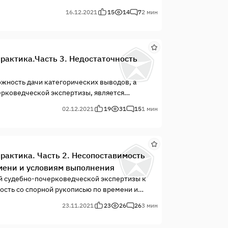
полненными проверяемым лицом, зависит и
16.12.2021
15
14
7
2 мин
м, одним...
практика.Часть 3. Недостаточность
жность дачи категорических выводов, а
ерковедческой экспертизы, является
чественной точки зрения. Несмотря на то, что
02.12.2021
19
31
15
1 мин
 ка...
практика. Часть 2. Несопоставимость
емени и условиям выполнения
й судебно-почерковедческой экспертизы к
мость со спорной рукописью по времени и
овека изменчив во времени, и изменения эти
23.11.2021
23
26
26
3 мин
..