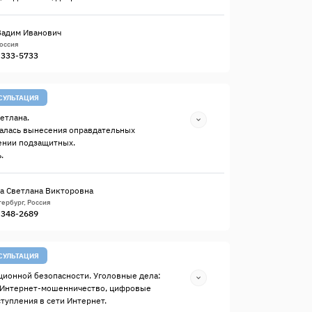
Вадим Иванович
Россия
) 333-5733
СУЛЬТАЦИЯ
етлана.
алась вынесения оправдательных
ении подзащитных.
.
а Светлана Викторовна
ербург, Россия
) 348-2689
СУЛЬТАЦИЯ
ионной безопасности. Уголовные дела:
 Интернет-мошенничество, цифровые
ступления в сети Интернет.