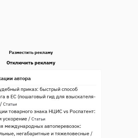
Разместить рекламу
Отключить рекламу
кации автора
удебный приказ: быстрый способ
га в ЕС (пошаговый гид для взыскателя-
/
Статьи
ции товарного знака НЦИС vs Роспатент:
и ускорение
/
Статьи
ля международных автоперевозок:
льные, негабаритные и тяжеловесные
/