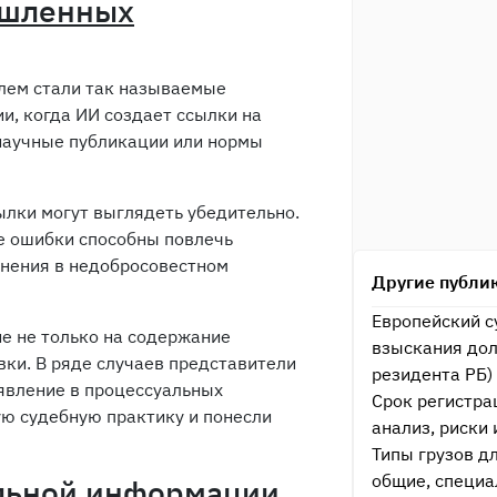
ышленных
лем стали так называемые
и, когда ИИ создает ссылки на
научные публикации или нормы
ылки могут выглядеть убедительно.
е ошибки способны повлечь
инения в недобросовестном
Другие публи
Европейский с
е не только на содержание
взыскания дол
овки. В ряде случаев представители
резидента РБ)
явление в процессуальных
Срок регистра
ю судебную практику и понесли
анализ, риски 
Типы грузов д
общие, специа
льной информации