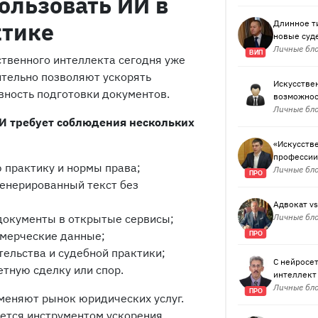
ользовать ИИ в
ктике
Длинное ти
новые суд
Личные блог
ВИП
ственного интеллекта сегодня уже
ительно позволяют ускорять
Искусстве
вность подготовки документов.
возможнос
Личные бло
И требует соблюдения нескольких
«Искусстве
профессии?
 практику и нормы права;
Личные бло
ПРО
генерированный текст без
Адвокат v
документы в открытые сервисы;
Личные бло
ммерческие данные;
ПРО
тельства и судебной практики;
С нейросет
тную сделку или спор.
интеллект
Личные бло
ПРО
меняют рынок юридических услуг.
ется инструментом ускорения