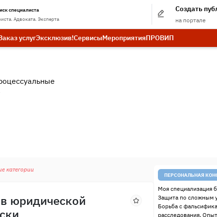
Создать пу
иск специалиста
иста. Адвоката. Эксперта
на портале
Заказ услуг
Эксклюзив!
Сервисы
Мероприятия
ПРО
ВИП
роцессуальные
.
ие категории
ПЕРСОНАЛЬНАЯ КОН
Моя специализация б
 в юридической
Защита по сложным 
Борьба с фальсифик
иски
расследования. Опыт