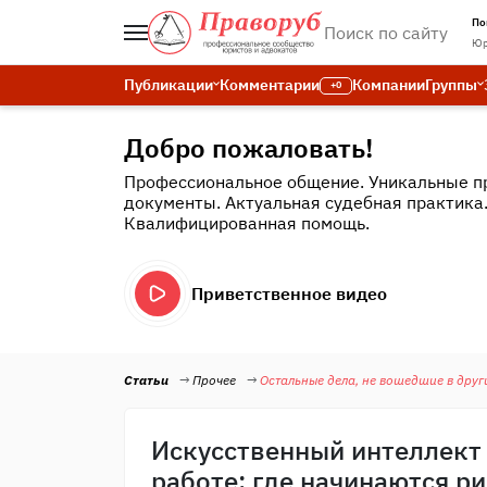
По
Юр
Публикации
Комментарии
Компании
Группы
+0
Добро пожаловать!
Профессиональное общение. Уникальные п
документы. Актуальная судебная практика
Квалифицированная помощь.
Приветственное видео
Статьи
Прочее
Остальные дела, не вошедшие в друг
Искусственный интеллект
работе: где начинаются р