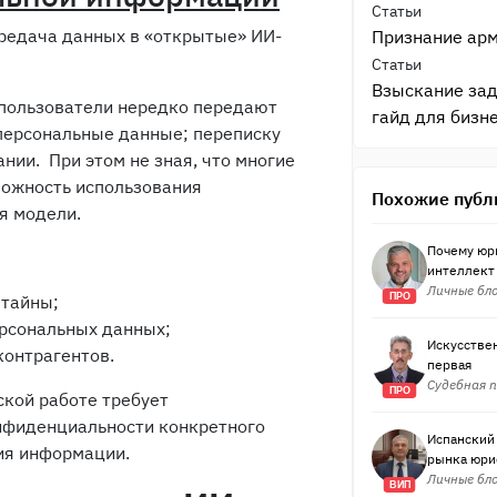
Статьи
редача данных в «открытые» ИИ-
Признание арм
Статьи
Взыскание зад
 пользователи нередко передают
гайд для бизн
ерсональные данные; переписку
нии. При этом не зная, что многие
ожность использования
Похожие публ
я модели.
Почему юр
интеллект 
Личные бло
ПРО
тайны;
ерсональных данных;
Искусстве
контрагентов.
первая
Судебная п
ПРО
кой работе требует
нфиденциальности конкретного
Испанский
ия информации.
рынка юри
Личные бло
ВИП