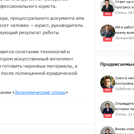
Ответ на п
офессионального юриста.
прогресс и
Статьи, 18
ПРО
ора, процессуального документа или
сет человек — юрист, руководитель
ИИ в рабо
ьзующий результат работы
моему воз
Личные бло
ПРО
вится сочетание технологий и
тором искусственный интеллект
Продвигаемые
 готовить черновые материалы, а
 после полноценной юридической
Снести нел
постройке.
Судебная п
ПРО
ании «
Экономические споры
»
Оправдател
истории п
Статьи, 31
ВИП
Вновь опр