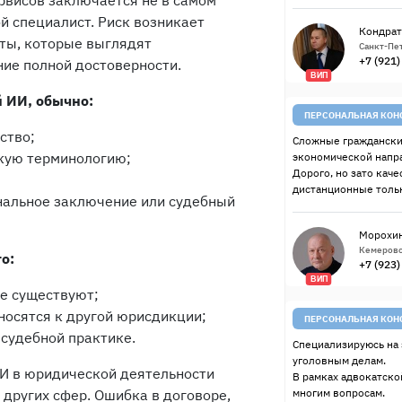
рвисов заключается не в самом
 специалист. Риск возникает
Кондрат
еты, которые выглядят
Санкт-Пет
+7 (921
ие полной достоверности.
ВИП
 ИИ, обычно:
ПЕРСОНАЛЬНАЯ КОН
ство;
Сложные граждански
кую терминологию;
экономической напр
Дорого, но зато качес
дистанционные тольк
нальное заключение или судебный
Морохин
Кемерово
о:
+7 (923
ВИП
е существуют;
носятся к другой юрисдикции;
ПЕРСОНАЛЬНАЯ КОН
судебной практике.
Специализируюсь на 
уголовным делам.
ИИ в юридической деятельности
В рамках адвокатско
 других сфер. Ошибка в договоре,
многим вопросам.