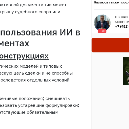
Являюсь также проф
ративной документации может
грышу судебного спора или
Шишкин
Санкт-Пет
+7 (981
пользования ИИ в
ВИП
ментах
онструкциях
тических моделей и типовых
скую цель сделки и не способны
последствия отдельных условий
речивые положения; смешивать
льзовать устаревшие формулировки;
ветствующие обязательным