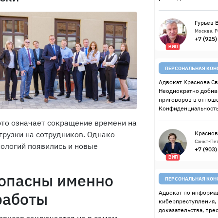
Гурьев 
Москва, 
+7 (925
ВИП
ПЕРСОНАЛЬНАЯ КОН
Адвокат Краснова Св
Неоднократно добив
приговоров в отнош
Конфиденциальность
это означает сокращение времени на
грузки на сотрудников. Однако
Краснов
Санкт-Пет
нологий появились и новые
+7 (903
ВИП
 опасны именно
ПЕРСОНАЛЬНАЯ КОН
работы
Адвокат по информац
киберпреступления,
доказательства, пре