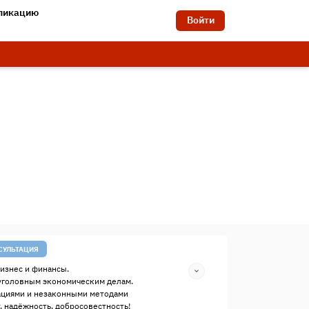
бликацию
Войти
СУЛЬТАЦИЯ
изнес и финансы.
уголовным экономическим делам.
ациями и незаконными методами
, надёжность, добросовестность!