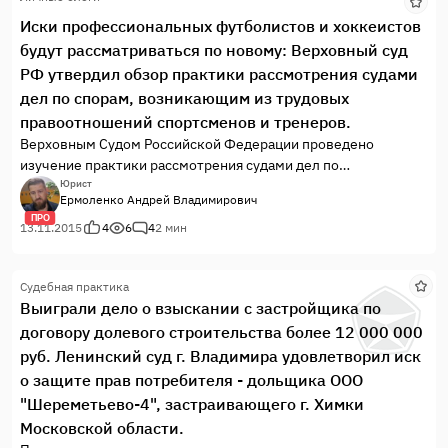
Иски профессиональных футболистов и хоккеистов
будут рассматриваться по новому: Верховный суд
РФ утвердил обзор практики рассмотрения судами
дел по спорам, возникающим из трудовых
правоотношений спортсменов и тренеров.
Верховным Судом Российской Федерации проведено
изучение практики рассмотрения судами дел по
индивидуальным трудовым спорам, одной из сторон которых
Юрист
Ермоленко Андрей Владимирович
являлся работник – спортсмен или тренер.
ПРО
13.11.2015
4
6
4
2 мин
Судебная практика
Выиграли дело о взыскании с застройщика по
договору долевого строительства более 12 000 000
руб. Ленинский суд г. Владимира удовлетворил иск
о защите прав потребителя - дольщика ООО
"Шереметьево-4", застраивающего г. Химки
Московской области.