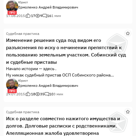
существует возможность сэкономить на земельном налоге
Юрист
Ермоленко Андрей Владимирович
(десятки, а то и сотни тысяч рублей), уменьшив в судебном
ПРО
порядке установленную государством кадастровую
17.08.2015
17
9
16
1 мин
стоимость в суде.
Судебная практика
Изменение решения суда под видом его
разъяснения по иску о нечинении препятствий к
пользованию земельным участком. Собинский суд
и судебные приставы
Начало истории — здесь .
Ну никак судебный пристав ОСП Собинского района
Владимирской области не хотела ссорится со своими
Юрист
Ермоленко Андрей Владимирович
односельчанами-должниками, никак не хотела исполнитель
ПРО
решение суда в пользу взыскателя — нашей
29.07.2015
18
35
10
3 мин
Доверительницы.
Деревенская солидарность в душе пристава, видимо,
Судебная практика
перевесила законопослушание.
Иск о разделе совместно нажитого имущества и
долгов. Долговые расписки с родственниками.
Апелляционная жалоба удовлетворена