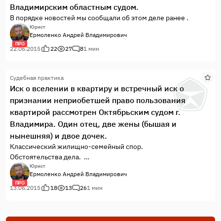
Владимирским областным судом.
В порядке новостей мы сообщали об этом деле ранее .
Юрист
Ермоленко Андрей Владимирович
ПРО
22.06.2015
22
27
8
1 мин
Судебная практика
Иск о вселении в квартиру и встречный иск о
признании неприобетшей право пользования
квартирой рассмотрен Октябрьским судом г.
Владимира. Один отец, две жены (бышая и
нынешняя) и двое дочек.
Классический жилищно-семейный спор.
Обстоятельства дела.
Мужчина вступил в брак с моей Доверительницей, у них
Юрист
Ермоленко Андрей Владимирович
родилась дочка, которая вместе с родителями была
ПРО
зарегистрирована в муниципальной квартире.
13.06.2015
18
13
26
1 мин
Вскоре брак был расторгнут и бывший муж моей
Доверительницы вновь женился и вторая жена также родила
ему дочь.