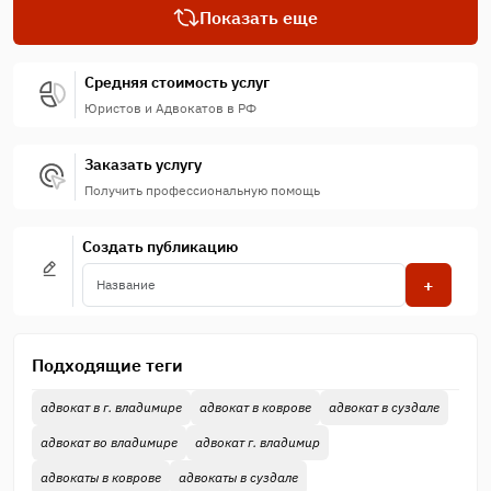
Показать еще
Еще до рождения дочки от второго брака мужчина
трагически погибает в ДТП.
Средняя стоимость услуг
Юристов и Адвокатов в РФ
Заказать услугу
Получить профессиональную помощь
Создать публикацию
+
Подходящие теги
адвокат в г. владимире
адвокат в коврове
адвокат в суздале
адвокат во владимире
адвокат г. владимир
адвокаты в коврове
адвокаты в суздале