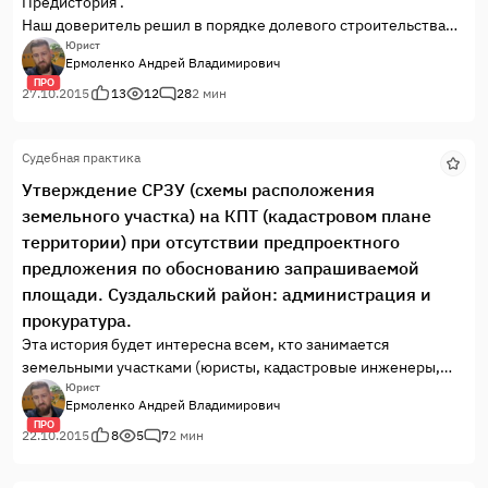
Предистория .
Наш доверитель решил в порядке долевого строительства
приобрести трехкомнатную квартиру в г. Химки Московской
Юрист
Ермоленко Андрей Владимирович
области.
ПРО
Для этого он обратился в довольно известное ООО
27.10.2015
13
12
28
2 мин
«Шереметьево-4», являющееся «дочкой» строительного
монстра RDI .
Судебная практика
Утверждение СРЗУ (схемы расположения
земельного участка) на КПТ (кадастровом плане
территории) при отсутствии предпроектного
предложения по обоснованию запрашиваемой
площади. Суздальский район: администрация и
прокуратура.
Эта история будет интересна всем, кто занимается
земельными участками (юристы, кадастровые инженеры,
адвокаты, риэлторы) или является их собствеником.
Юрист
Ермоленко Андрей Владимирович
ПРО
22.10.2015
8
5
7
2 мин