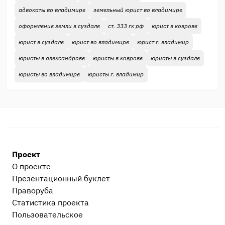
адвокаты во владимире
земельный юрист во владимире
оформление земли в суздале
ст. 333 гк рф
юрист в коврове
юрист в суздале
юрист во владимире
юрист г. владимир
юристы в александрове
юристы в коврове
юристы в суздале
юристы во владимире
юристы г. владимир
Проект
О проекте
Презентационный букл​ет
Праворуба
Статистика проекта
Пользовательское