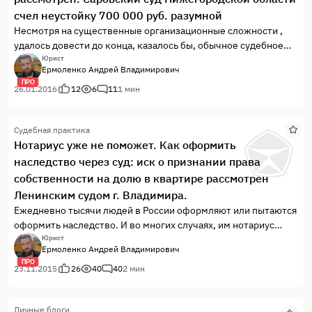
счел неустойку 700 000 руб. разумной
Несмотря на существенные организационные сложности ,
удалось довести до конца, казалось бы, обычное судебное
дело.
Юрист
Ермоленко Андрей Владимирович
ПРО
26.01.2016
12
6
11
1 мин
Судебная практика
Нотариус уже не поможет. Как оформить
наследство через суд: иск о признании права
собственности на долю в квартире рассмотрен
Ленинским судом г. Владимира.
Ежедневно тысячи людей в России оформляют или пытаются
оформить наследство. И во многих случаях, им нотариус
выдает огорчающую фразу: "Вы пропустили срок для
Юрист
Ермоленко Андрей Владимирович
принятия наследства, я Вам ничем не смогу помочь "
ПРО
23.11.2015
26
40
40
2 мин
Личные блоги