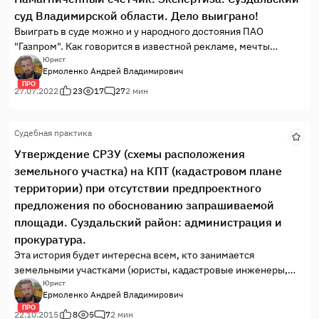
суд Владимирской области. Дело выиграно!
Выиграть в суде можно и у народного достояния ПАО
"Газпром". Как говорится в известной рекламе, мечты
сбываются :)
Юрист
Ермоленко Андрей Владимирович
ПРО
27.07.2022
23
17
27
2 мин
Судебная практика
Утверждение СРЗУ (схемы расположения
земельного участка) на КПТ (кадастровом плане
территории) при отсутствии предпроектного
предложения по обоснованию запрашиваемой
площади. Суздальский район: администрация и
прокуратура.
Эта история будет интересна всем, кто занимается
земельными участками (юристы, кадастровые инженеры,
адвокаты, риэлторы) или является их собствеником.
Юрист
Ермоленко Андрей Владимирович
ПРО
22.10.2015
8
5
7
2 мин