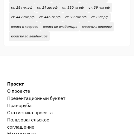
ст. 28 гпк рф
ст. 29 жк рф
ст. 330 ук рф
ст. 39 гпк рф
ст. 442 гпк рф
ст. 446 гк рф
ст. 79 гпк рф
ст. 8 гк рф
юрист в коврове
юрист во владимире
юристы в коврове
юристы во владимире
Проект
О проекте
Презентационный букл​ет
Праворуба
Статистика проекта
Пользовательское
соглашение
Меморандум