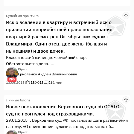
Судебная практика
Иск о вселении в квартиру и встречный иск о
признании неприобетшей право пользования
квартирой рассмотрен Октябрьским судом г.
Владимира. Один отец, две жены (бышая и
нынешняя) и двое дочек.
Классический жилищно-семейный спор.
Обстоятельства дела.
Мужчина вступил в брак с моей Доверительницей, у них
Юрист
Ермоленко Андрей Владимирович
родилась дочка, которая вместе с родителями была
ПРО
зарегистрирована в муниципальной квартире.
13.06.2015
18
13
26
1 мин
Вскоре брак был расторгнут и бывший муж моей
Доверительницы вновь женился и вторая жена также родила
Личные блоги
ему дочь.
Новое постановление Верховного суда об ОСАГО:
Еще до рождения дочки от второго брака мужчина
суд не прогнулся под страховщиками.
трагически погибает в ДТП.
29.01.2015 г. Верховный суд РФ постановил дать разъяснения
на тему: «О применении судами законодательства об
обязательном страховании гражданской ответственности
Юрист