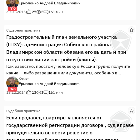
Ермоленко Андрей Владимирович
владельцев транспортных средств », т.е. долгожданный
ПРО
пленум об ОСАГО.
30.01.2015
27
5
16
1 мин
Судебная практика
Градостроительный план земельного участка
(ГПЗУ): администрация Собинского района
Владимирской области обязана его выдать и при
отсутствии линии застройки (улицы).
Как известно, простому человеку в России трудно получить
какие — либо разрешения или документы, особенно в
земельной сфере и области градостроительства.
Юрист
Ермоленко Андрей Владимирович
ПРО
18.12.2014
13
3
16
1 мин
Судебная практика
Если продавец квартиры уклоняется от
государственной регистрации договора , суд вправе
принудительно вынести решение о
государственной регистрации перехода права