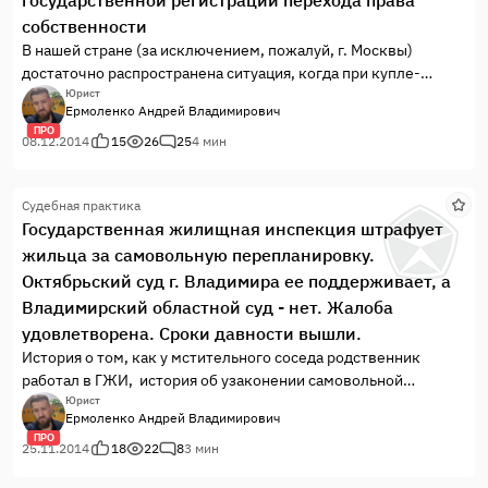
собственности
В нашей стране (за исключением, пожалуй, г. Москвы)
достаточно распространена ситуация, когда при купле-
продаже квартиры покупатель передает (или перечисляет)
Юрист
Ермоленко Андрей Владимирович
деньги продавцу еще до государственной регистрации
ПРО
договора купли-продажи и перехода права собственности на
08.12.2014
15
26
25
4 мин
квартиру.
Судебная практика
Государственная жилищная инспекция штрафует
жильца за самовольную перепланировку.
Октябрьский суд г. Владимира ее поддерживает, а
Владимирский областной суд - нет. Жалоба
удовлетворена. Сроки давности вышли.
История о том, как у мстительного соседа родственник
работал в ГЖИ, история об узаконении самовольной
перепланировке и обжаловании административного штрафа.
Юрист
Ермоленко Андрей Владимирович
В этом деле принцип для Доверителя оказался важнее
ПРО
суммы штрафа.
25.11.2014
18
22
8
3 мин