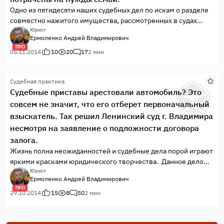
Одно из пятидесяти наших судебных дел по искам о разделе
совместно нажитого имущества, рассмотренных в судах
Владимирской области.
Юрист
Ермоленко Андрей Владимирович
ПРО
05.11.2014
10
20
17
2 мин
Судебная практика
Судебные приставы арестовали автомобиль? Это
совсем не значит, что его отберет первоначальный
взыскатель. Так решил Ленинский суд г. Владимира
несмотря на заявление о подложности договора
залога.
Жизнь полна неожиданностей и судебные дела порой играют
яркими красками юридического творчества. Данное дело
наглядный пример тому.
Юрист
Ермоленко Андрей Владимирович
ПРО
29.10.2014
15
8
50
2 мин