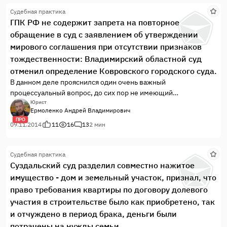
Судебная практика
ГПК РФ не содержит запрета на повторное
обращение в суд с заявлением об утверждении
мирового соглашения при отсутствии признаков
тождественности: Владимирский областной суд
отменил определение Ковровского городского суда.
В данном деле прояснился один очень важный
процессуальный вопрос, до сих пор не имеющий
однозначного решения в судебной практике.
Юрист
Ермоленко Андрей Владимирович
1. Обстоятельства дела. В отношении должника судебным
ПРО
приставом — исполнителем было возбуждено
09.11.2014
11
16
13
2 мин
исполнительное производство, которое впоследствии стало
сводным (взыскателей было несколько).
Судебная практика
Суздальский суд разделил совместно нажитое
имущество - дом и земельный участок, признал, что
право требования квартиры по договору долевого
участия в строительстве было как приобретено, так
и отчуждено в период брака, деньги были
потрачены на нужды семьи.