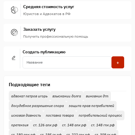
Средняя стоимость услуг
Юристов и Адвокатов в РФ
Заказать услугу
Получить профессиональную помощь
Создать публикацию
+
Подходящие теги
адвокат петров игорь
взыскании долга
виновник дтп
досудебное разрешение спора
защита прав потребителей
исковая давность
поставка товара
потребительский процесс
претензия
ст. 126 апк рф
ст. 148 апк рф
ст. 148 гпк рф
ст. 180 апк рф
ст. 195 гк рф
ст. 222 гпк рф
ст. 309 гк рф