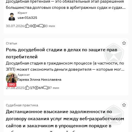
Досудебная претензия — это обязательный этап разрешения
большинства долговых споров в арбитражных судах и судах
общей юрисдикции. Закон требует от кредитора попытаться
Юрист
user316325
урегулировать конфликт мирным путём перед тем, как
обращаться с иском. Если проигнорировать этот шаг или
30.07.2026
0
4
0
3 мин
составить документ с грубым...
Статьи
Роль досудебной стадии в делах по защите прав
потребителей
Досудебная стадия в гражданском процессе (в частности, по
ЗПП) может сэкономить деньги доверителя — которые могут
быть потрачены на экспертизы и на судебные инстанции, при
Адвокат
Гарева Элина Николаевна
мастерстве адвоката вести дипломатию и убеждать
ПРО
оппонентов (что, на мой взгляд, является самой важной
27.08.2025
17
69
3
7 мин
компетенцией для адвоката).
Судебная практика
Дистанционное взыскание задолженности по
договору оказания услуг между веб-разработчиком
сайтов и заказчиком в упрощенном порядке в