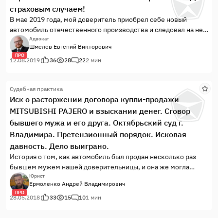
страховым случаем!
надлежащем использовании помогут решить судебный спор.
В мае 2019 года, мой доверитель приобрел себе новый
автомобиль отечественного производства и следовал на нем
к себе домой в соседний город. На трассе между двумя
Адвокат
Шмелев Евгений Викторович
городами у двигавшегося на встречу автомобиля
ПРО
отваливается заднее левое колесо, которое врезается в
12.08.2019
36
28
22
2 мин
новый автомобиль, в результате чего об...
Судебная практика
Иск о расторжении договора купли-продажи
MITSUBISHI PAJERO и взыскании денег. Сговор
бывшего мужа и его друга. Октябрьский суд г.
Владимира. Претензионный порядок. Исковая
давность. Дело выиграно.
История о том, как автомобиль был продан несколько раз
бывшем мужем нашей доверительницы, и она же могла
оказаться "крайней".
Юрист
Ермоленко Андрей Владимирович
ПРО
28.05.2018
33
15
10
1 мин