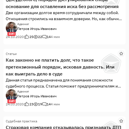
поставленном товаре, лишь бы с помощью санкций снизить
основание для оставления иска без рассмотрения
его стоимость и отсрочить оплату товара.
Две организации долгое время сотрудничали между собой.
Отношения строились на взаимном доверии. Но, как обычно
бывает неурегулированные отношения дали повод для
Адвокат
Петров Игорь Иванович
разногласий. После долгих попыток урегулировать
ВИП
конфликт, одна из компаний предъявляет к другой иск в
24.10.2020
25
22
14
4 мин
арбитражный суд, а точнее 5 исков.
Статьи
Как законно не платить долг, что такое
претензионный порядок, исковая давность. Или
как выиграть дело в суде
Данная статья предназначена для понимания сложности
судебного процесса. Статья поможет предпринимателям и
гражданам, понять, зачем нужен адвокат (юрист), и его роль
Адвокат
Петров Игорь Иванович
в судебном процессе. Вы узнаете, что такое претензионный
ВИП
порядок, исковая давность. Вы узнаете на примере, как
24.03.2020
23
19
14
4 мин
законно «выиграть» дело в суде, и почему можно законно не
платить долг. Вы сможете скачать образцы документов
Судебная практика
(ходатайства об ознакомлении с материалами дела, и об
Страховая компания отказывалась признавать ДТП
оставлении иска без рассмотрения), которые при