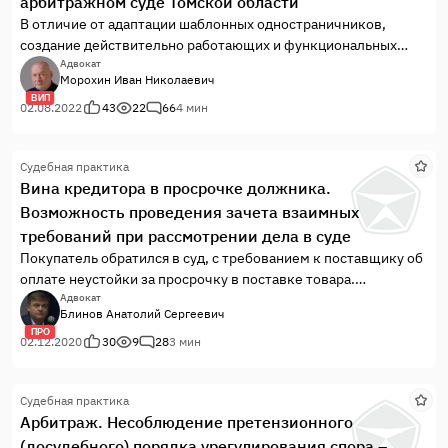
арбитражном суде Томской области
В отличие от адаптации шаблонных одностраничников,
создание действительно работающих и функциональных
интернет-сайтов занятие не быстрое и уж точно не дешевое,
Адвокат
Морохин Иван Николаевич
требующее специальных знаний и опыта компаний, которые
ВИП
этим делом профессионально занимаются. Серьезного
02.08.2022
43
22
66
4 мин
игрока на рынке IT-разработки отлич...
Судебная практика
Вина кредитора в просрочке должника.
Возможность проведения зачета взаимных
требований при рассмотрении дела в суде
Покупатель обратился в суд, с требованием к поставщику об
оплате неустойки за просрочку в поставке товара.
Требование мотивировал тем, что товар был поставлен с
Адвокат
Блинов Анатолий Сергеевич
нарушениями требований к качеству и комплектности, товар
ПРО
не был принят и направлен на ответственное хранение.
02.12.2020
30
9
28
3 мин
Согласно условий договора, датой поставки товара считается
дата исправления его недостатков. Стандартная ситуация при
Судебная практика
исполнении стандартных договоров, заключаемых
Арбитраж. Несоблюдение претензионного
дочерними предприятиями ПАО «НК Роснефть», которые
(досудебного) порядка урегулирования спора –
докапываются при приемке до любой мелочи в