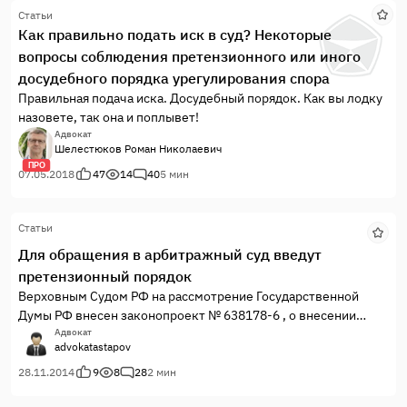
Статьи
Как правильно подать иск в суд? Некоторые
вопросы соблюдения претензионного или иного
досудебного порядка урегулирования спора
Правильная подача иска. Досудебный порядок. Как вы лодку
назовете, так она и поплывет!
Адвокат
Шелестюков Роман Николаевич
ПРО
07.05.2018
47
14
40
5 мин
Статьи
Для обращения в арбитражный суд введут
претензионный порядок
Верховным Судом РФ на рассмотрение Государственной
Думы РФ внесен законопроект № 638178-6 , о внесении
изменений в Арбитражный процессуальный кодекс РФ.
Адвокат
advokatastapov
28.11.2014
9
8
28
2 мин