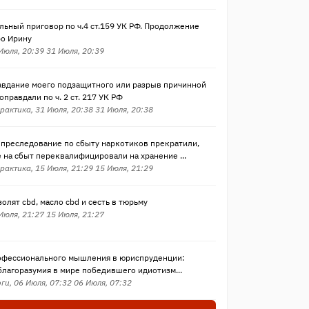
ьный приговор по ч.4 ст.159 УК РФ. Продолжение
ро Ирину
 Июля, 20:39 31 Июля, 20:39
авдание моего подзащитного или разрыв причинной
 оправдали по ч. 2 ст. 217 УК РФ
рактика, 31 Июля, 20:38 31 Июля, 20:38
 преследование по сбыту наркотиков прекратили,
на сбыт переквалифицировали на хранение ...
рактика, 15 Июля, 21:29 15 Июля, 21:29
золят cbd, масло cbd и сесть в тюрьму
 Июля, 21:27 15 Июля, 21:27
офессионального мышления в юриспруденции:
лагоразумия в мире победившего идиотизм...
ги, 06 Июля, 07:32 06 Июля, 07:32