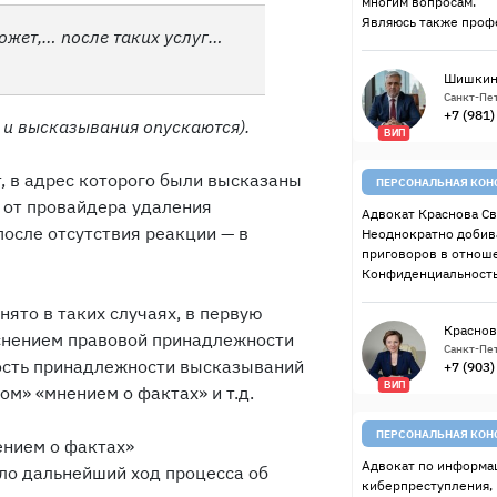
многим вопросам.
Являюсь также проф
ожет,… после таких услуг…
Шишкин
Санкт-Пет
+7 (981
 и высказывания опускаются).
ВИП
, в адрес которого были высказаны
ПЕРСОНАЛЬНАЯ КОН
л от провайдера удаления
Адвокат Краснова Св
осле отсутствия реакции — в
Неоднократно добив
приговоров в отнош
Конфиденциальность
нято в таких случаях, в первую
Краснов
яснением правовой принадлежности
Санкт-Пет
ость принадлежности высказываний
+7 (903
ВИП
ом» «мнением о фактах» и т.д.
ПЕРСОНАЛЬНАЯ КОН
ением о фактах»
Адвокат по информац
ило дальнейший ход процесса об
киберпреступления,