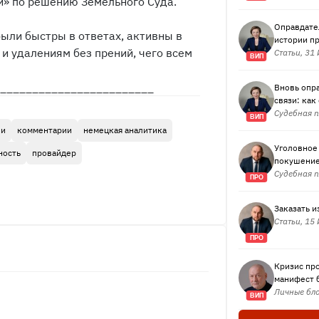
и» по решению Земельного Суда.
Оправдател
были быстры в ответах, активны в
истории п
 и удалениям без прений, чего всем
Статьи, 31
ВИП
________________________
Вновь опр
связи: как
Судебная п
ВИП
ии
комментарии
немецкая аналитика
Уголовное
ность
провайдер
покушение 
Судебная п
ПРО
Заказать и
Статьи, 15
ПРО
Кризис пр
манифест б
Личные бло
ВИП