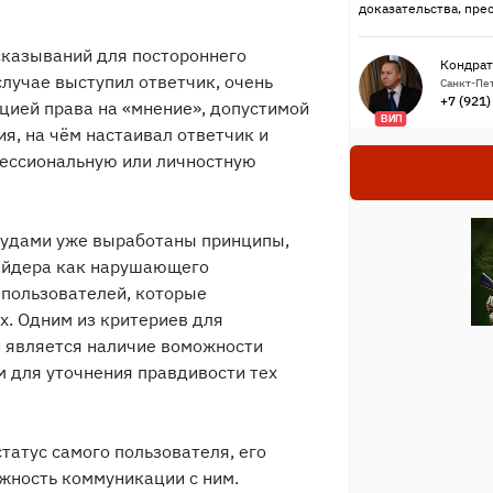
доказательства, пре
казываний для постороннего
Кондрат
случае выступил ответчик, очень
Санкт-Пет
+7 (921
цией права на «мнение», допустимой
ВИП
я, на чём настаивал ответчик и
ессиональную или личностную
 судами уже выработаны принципы,
айдера как нарушающего
х пользователей, которые
х. Одним из критериев для
и является наличие воможности
м для уточнения правдивости тех
татус самого пользователя, его
жность коммуникации с ним.