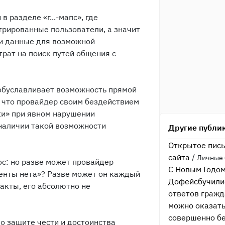
 разделе «г...-мапс», где
трированные пользователи, а значит
ои данные для возможной
рат на поиск путей общения с
 обуславливает возможность прямой
, что провайдер своим бездействием
ки» при явном нарушении
 наличии такой возможности
Другие публи
Открытое пись
сайта
/
Личные 
ос: но разве может провайдер
С Новым Годом
иенты нета»? Разве может он каждый
Дофейсбучили
факты, его абсолютно не
ответов гражд
можно оказат
совершенно бе
о защите чести и достоинства