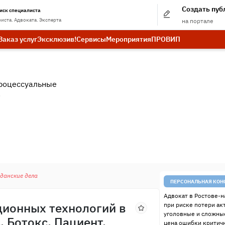
Создать пу
иск специалиста
иста. Адвоката. Эксперта
на портале
Заказ услуг
Эксклюзив!
Сервисы
Мероприятия
ПРО
ВИП
роцессуальные
.
данские дела
ПЕРСОНАЛЬНАЯ КОН
Адвокат в Ростове-н
ционных технологий в
при риске потери ак
уголовные и сложные
, Ботокс, Пациент,
цена ошибки критичн