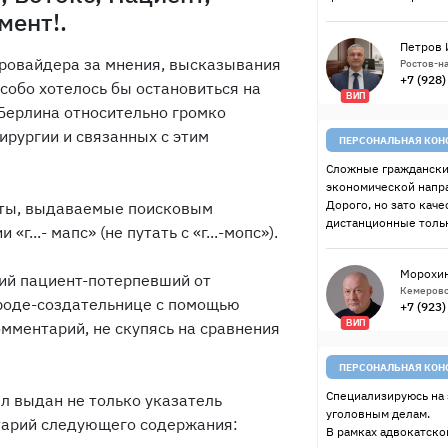
мент!.
Петров 
провайдера за мнения, высказывания
Ростов-на
+7 (928
собо хотелось бы остановиться на
ВИП
Берлина относительно громко
ирургии и связанных с этим
ПЕРСОНАЛЬНАЯ КОН
Сложные граждански
экономической напр
Дорого, но зато качес
таты, выдаваемые поисковым
дистанционные тольк
...- мапс» (не путать с «г...-мопс»).
Морохин
ий пациент-потерпевший от
Кемерово
роде-создательнице с помощью
+7 (923
ВИП
мментарий, не скупясь на сравнения
ПЕРСОНАЛЬНАЯ КОН
Специализируюсь на 
л выдан не только указатель
уголовным делам.
нтарий следующего содержания:
В рамках адвокатско