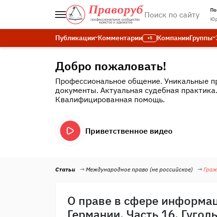
По
Юр
Публикации
Комментарии
Компании
Группы
+5
Добро пожаловать!
Профессиональное общение. Уникальные п
документы. Актуальная судебная практика
Квалифицированная помощь.
Приветственное видео
Статьи
Международное право (не российское)
Граж
О праве в сфере информа
Германии. Часть 16. Гуголь