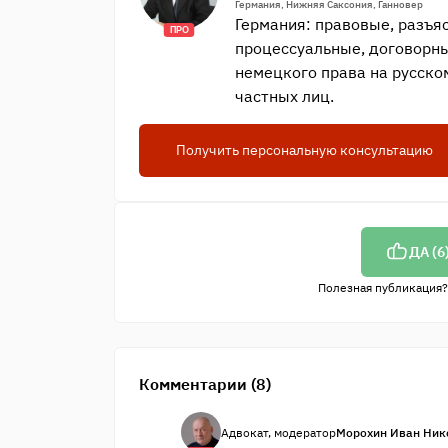
Германия, Нижняя Саксония, Ганновер
Германия: правовые, разъя
ПРО
процессуальные, договорн
немецкого права на русско
частных лиц.
Получить персональную консультацию
ДА (
6
Полезная публикация?
Комментарии (8)
Адвокат, модератор
Морохин Иван Ник