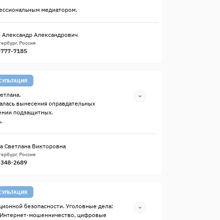
ессиональным медиатором.
 Александр Александрович
ербург, Россия
) 777-7185
СУЛЬТАЦИЯ
етлана.
алась вынесения оправдательных
ении подзащитных.
.
а Светлана Викторовна
ербург, Россия
) 348-2689
СУЛЬТАЦИЯ
ионной безопасности. Уголовные дела:
 Интернет-мошенничество, цифровые