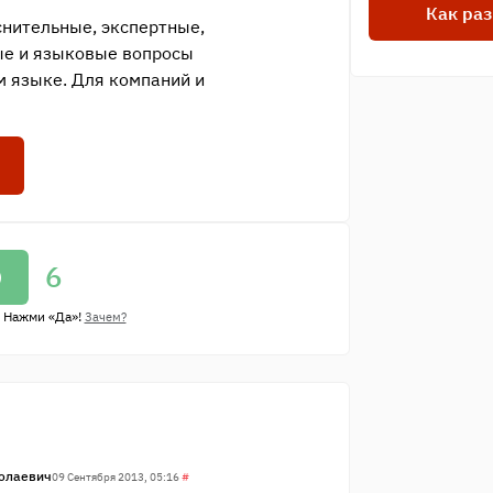
Как раз
снительные, экспертные,
ые и языковые вопросы
м языке. Для компаний и
6
)
 Нажми «Да»!
Зачем?
олаевич
09 Сентября 2013, 05:16
#