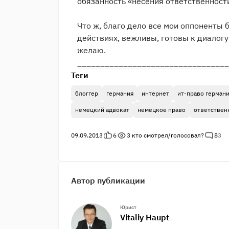
обязанность «несения ответственност
Что ж, благо дело все мои оппоненты 
действиях, вежливы, готовы к диалогу
желаю.
_________________________________
Теги
блоггер
германия
интернет
ит-право герман
немецкий адвокат
немецкое право
ответствен
09.09.2013
6
3
кто смотрел/голосовал?
8
3
Автор публикации
Юрист
Vitaliy Haupt