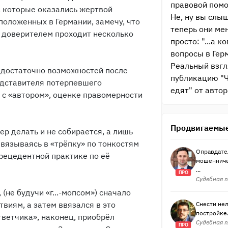
правовой пом
, которые оказались жертвой
Не, ну вы слы
положенных в Германии, замечу, что
теперь они ме
 доверителем проходит несколько
просто: "...а 
вопросы в Гер
Реальный взгл
редостаточно возможностей после
публикацию "Ч
едставителя потерпевшего
едят" от авто
 с «автором», оценке правомерности
Продвигаемые
ер делать и не собирается, а лишь
 ввязываясь в «трёпку» по тонкостям
Оправдате
прецедентной практике по её
мошенниче
...
ПРО
Судебная п
 (не будучи «г...-мопсом») сначало
твиям, а затем ввязался в это
Снести нел
постройке.
тветчика», наконец, приобрёл
Судебная п
ПРО