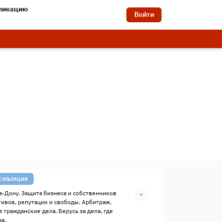
бликацию
Войти
СУЛЬТАЦИЯ
а-Дону. Защита бизнеса и собственников
тивов, репутации и свободы. Арбитраж,
 гражданские дела. Берусь за дела, где
а.