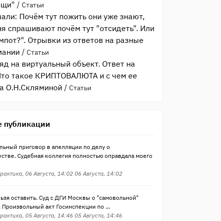
ощи"
/
Статьи
шали: Почём тут пожить они уже знают,
ня спрашивают почём тут "отсидеть". Или
компот?". Отрывки из ответов на разные
мании
/
Статьи
яд на виртуальный объект. Ответ на
то такое КРИПТОВАЛЮТА и с чем ее
ра О.Н.Скляминой
/
Статьи
 публикации
льный приговор в апелляции по делу о
стве. Судебная коллегия полностью оправдала моего
рактика, 06 Августа, 14:02 06 Августа, 14:02
ьзя оставить. Суд с ДГИ Москвы о "самовольной"
 Произвольный акт Госинспекции по ...
рактика, 05 Августа, 14:46 05 Августа, 14:46