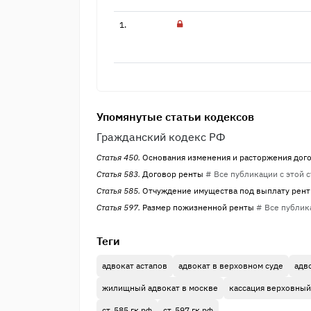
1.
Упомянутые статьи кодексов
Гражданский кодекс РФ
Статья 450.
Основания изменения и расторжения дог
Статья 583.
Договор ренты
# Все публикации с этой 
Статья 585.
Отчуждение имущества под выплату рен
Статья 597.
Размер пожизненной ренты
# Все публик
Теги
адвокат астапов
адвокат в верховном суде
адв
жилищный адвокат в москве
кассация верховный
ст. 585 гк рф
ст. 597 гк рф