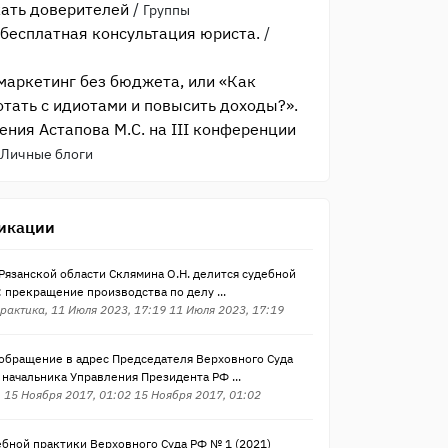
кать доверителей
/
Группы
 бесплатная консультация юриста.
/
аркетинг без бюджета, или «Как
отать с идиотами и повысить доходы?».
ения Астапова М.С. на III конференции
Личные блоги
икации
Рязанской области Склямина О.Н. делится судебной
 прекращение производства по делу ...
рактика, 11 Июля 2023, 17:19 11 Июля 2023, 17:19
обращение в адрес Председателя Верховного Суда
 начальника Управления Президента РФ ...
 15 Ноября 2017, 01:02 15 Ноября 2017, 01:02
ебной практики Верховного Суда РФ № 1 (2021)