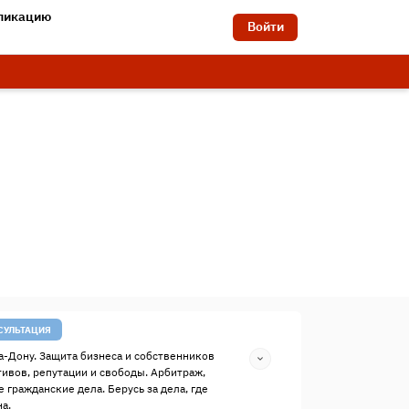
бликацию
Войти
СУЛЬТАЦИЯ
а-Дону. Защита бизнеса и собственников
тивов, репутации и свободы. Арбитраж,
 гражданские дела. Берусь за дела, где
а.