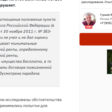
расследования. Опыт
нарушает
.
Гурьев 
оотношения положения пункта
Москва, 
+7 (925
кса Российской Федерации (в
ВИП
т 30 ноября 2011 г. № ЗбЗ-
и не учел и не дал оценки
ливает минимальные
ной ренты, определенному
ой ренты,
имущества бесплатно, в то
нами договоре пожизненной
едусмотрена передача
ыли исследованы обстоятельства
принимались попытки для