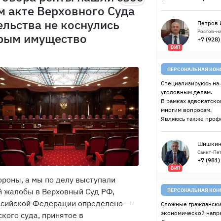
м акте Верховного Суда
льства не коснулись
Петров 
Ростов-на
орым имущество
+7 (928
ВИП
ПЕРСОНАЛЬНАЯ КОН
Специализируюсь на 
уголовным делам.
В рамках адвокатско
многим вопросам.
Являюсь также проф
Шишкин
Санкт-Пет
+7 (981
ВИП
ороны, а мы по делу выступали
й жалобы в Верховный Суд РФ,
ПЕРСОНАЛЬНАЯ КОН
ссийской Федерации определено —
Сложные граждански
экономической напр
кого суда, принятое в