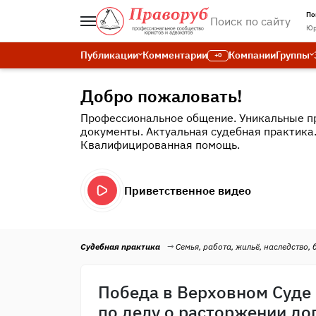
По
Юр
Публикации
Комментарии
Компании
Группы
+0
Добро пожаловать!
Профессиональное общение. Уникальные п
документы. Актуальная судебная практика
Квалифицированная помощь.
Приветственное видео
Судебная практика
Семья, работа, жильё, наследство, 
Победа в Верховном Суде
по делу о расторжении до