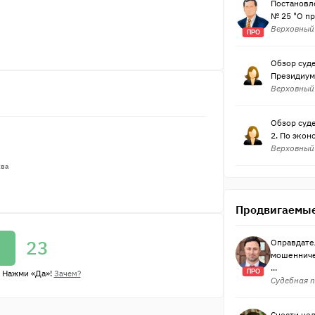
Постановле
№ 25 "О п
Верховный 
ПРО
Обзор суде
Президиумо
Верховный 
Обзор суде
2. По эко
Верховный 
ква
Продвигаемые
23
Оправдате
мошенниче
...
 Нажми «Да»!
ПРО
Зачем?
Судебная п
Снести нел