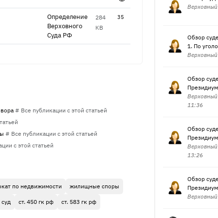
Верховный 
Определение
284
35
Верховно​го
KB
Суда РФ
Обзор суде
1. По угол
Верховный 
Обзор суде
Президиумо
Верховный 
11:36
овора
# Все публикации с этой статьей
статьей
Обзор суде
ты
# Все публикации с этой статьей
Президиумо
ации с этой статьей
Верховный 
13:26
Обзор суде
окат по недвижимости
жилищные споры
Президиумо
Верховный 
 суд
ст. 450 гк рф
ст. 583 гк рф