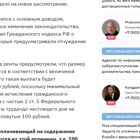
Дорого, но зато качес
дело на новое рассмотрение.
дистанционные тольк
сился с основным доводом,
Морохин
се изменения законодательства,
Кемерово
+7 (923
ил Гражданского кодекса РФ о
ВИП
которые предусматривали отчуждение
ПЕРСОНАЛЬНАЯ КОН
Адвокат по информац
а ренты предусмотрели, что размер
киберпреступления,
ся в соответствии с величиной
доказательства, пре
то такая выплата будет
0 рублей, поскольку минимальный
Кондрат
ля исчисления гражданского-
Санкт-Пет
+7 (921
 с частью 2 ст. 5 Федерального
ВИП
ты труда»до настоящего дня не
словутые 100 рублей.
ПЕРСОНАЛЬНАЯ КОН
Моя специализация б
 уплачивающий на содержание
Защита по сложным 
Борьба с фальсифик
одя из этой величины, т.е. 100