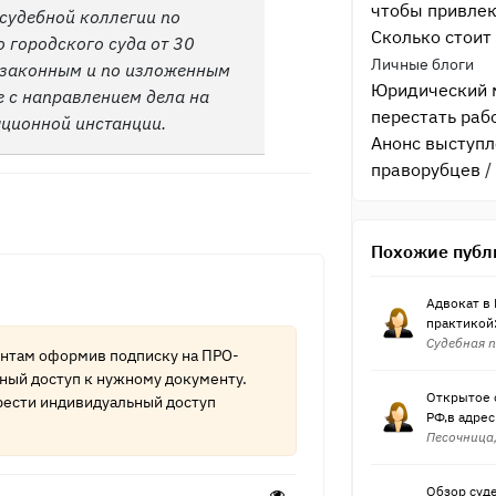
чтобы привле
судебной коллегии по
Сколько стоит
 городского суда от 30
Личные блоги
ь законным и по изложенным
Юридический м
 с направлением дела на
перестать раб
яционной инстанции.
Анонс выступл
праворубцев
/
Похожие публ
Адвокат в 
практикой:
Судебная п
ентам оформив подписку на
ПРО-
ный доступ к нужному документу.
Открытое 
ести индивидуальный доступ
РФ,в адрес
Песочница,
Обзор суд