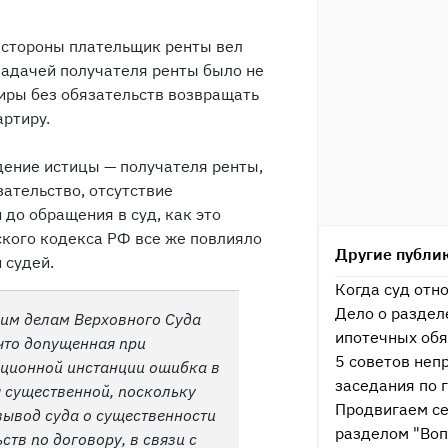
й стороны плательщик ренты вел
задачей получателя ренты было не
тиры без обязательств возвращать
артиру.
ение истицы — получателя ренты,
ательство, отсутствие
до обращения в суд, как это
ского кодекса РФ все же повлияло
Другие публи
 судей.
Когда суд отн
Дело о раздел
ким делам Верховного Суда
ипотечных обя
что допущенная при
5 советов неп
яционной инстанции ошибка в
заседания по 
 существенной, поскольку
Продвигаем се
вывод суда о существенности
разделом "Воп
тв по договору, в связи с