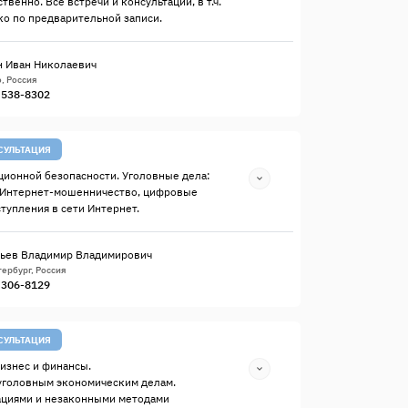
твенно. Все встречи и консультации, в т.ч.
о по предварительной записи.
 Иван Николаевич
, Россия
) 538-8302
СУЛЬТАЦИЯ
ионной безопасности. Уголовные дела:
 Интернет-мошенничество, цифровые
ступления в сети Интернет.
ьев Владимир Владимирович
ербург, Россия
) 306-8129
СУЛЬТАЦИЯ
изнес и финансы.
уголовным экономическим делам.
ациями и незаконными методами