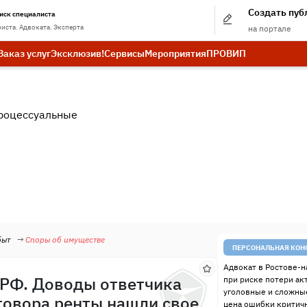
Создать пу
иск специалиста
иста. Адвоката. Эксперта
на портале
Заказ услуг
Эксклюзив!
Сервисы
Мероприятия
ПРО
ВИП
роцессуальные
.
быт
Споры об имуществе
ПЕРСОНАЛЬНАЯ КОН
Адвокат в Ростове-н
 РФ. Доводы ответчика
при риске потери ак
уголовные и сложные
говора ренты нашли свое
цена ошибки критичн