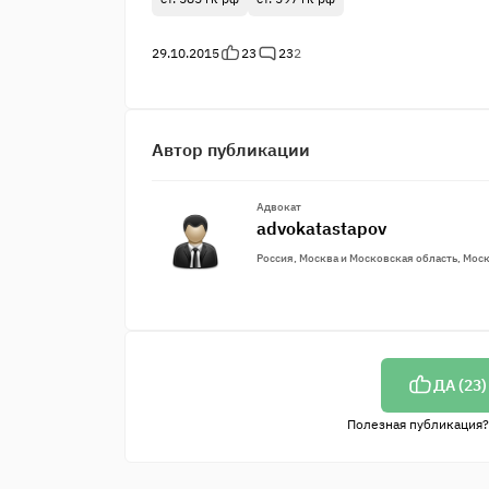
29.10.2015
23
23
2
Автор публикации
Адвокат
advokatastapov
Россия, Москва и Московская область, Мос
ДА (
23
)
Полезная публикация?