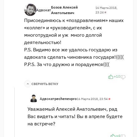
Бозов Алексей
16 Марта 2018,
Адвокат
Анатольевич
23:24
#
Присоединяюсь к «поздравлениям» наших
«коллег» и «руководителей», с их
многотрудной и уж много долгой
деятельностью!
P.S. Видимо все же удалось государю из
адвоката сделать чиновника государя!(((((
P.P.S. За что дружно и порадуемся((((
+10
СВЕРНУТЬ ВЕТКУ
Адвокат
pechenevpro
16 Марта 2018, 23:54
#
Уважаемый Алексей Анатольевич, рад
Вас видеть и читать! Вы в апреле будете
на встрече?
+4