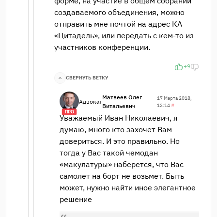
форме, на участие в общем собрании
создаваемого объединения, можно
отправить мне почтой на адрес КА
«Цитадель», или передать с кем-то из
участников конференции.
+9
СВЕРНУТЬ ВЕТКУ
Матвеев Олег
17 Марта 2018,
Адвокат
Витальевич
12:14
#
ПРО
Уважаемый Иван Николаевич, я
думаю, много кто захочет Вам
довериться. И это правильно. Но
тогда у Вас такой чемодан
«макулатуры» наберется, что Вас
самолет на борт не возьмет. Быть
может, нужно найти иное элегантное
решение