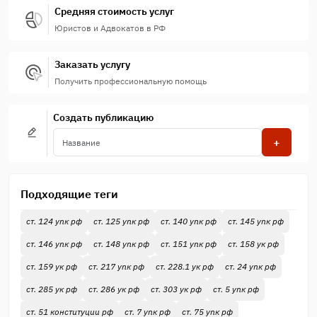
Средняя стоимость услуг
Юристов и Адвокатов в РФ
Заказать услугу
Получить профессиональную помощь
Создать публикацию
+
Подходящие теги
ст. 124 упк рф
ст. 125 упк рф
ст. 140 упк рф
ст. 145 упк рф
ст. 146 упк рф
ст. 148 упк рф
ст. 151 упк рф
ст. 158 ук рф
ст. 159 ук рф
ст. 217 упк рф
ст. 228.1 ук рф
ст. 24 упк рф
ст. 285 ук рф
ст. 286 ук рф
ст. 303 ук рф
ст. 5 упк рф
ст. 51 конституции рф
ст. 7 упк рф
ст. 75 упк рф