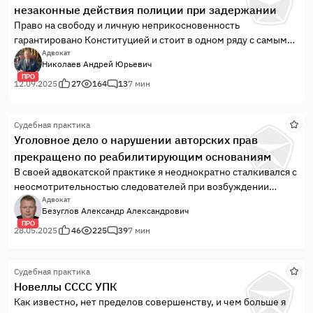
незаконные действия полиции при задержании
Право на свободу и личную неприкосновенность
гарантировано Конституцией и стоит в одном ряду с самыми
важными правами человека. Но именно в этой области чаще
Адвокат
Николаев Андрей Юрьевич
всего возникают спорные ситуации, когда речь заходит о
ПРО
действиях полиции при задержании и удержании граждан.
12.09.2025
27
164
13
7 мин
Однако, на практике бывает сложно разобраться, где
заканчивается законность и начинается произвол. Между
Судебная практика
тем, знание правил и алгоритмов поведения в таких случаях
Уголовное дело о нарушении авторских прав
— это не только способ защитить себя, но и инструмент для
прекращено по реабилитирующим основаниям
того, чтобы впоследствии привлечь сотрудников к
ответственности.
В своей адвокатской практике я неоднократно сталкивался с
неосмотрительностью следователей при возбуждении
уголовных дел, зачастую следствие выступает лишь, как
Адвокат
Безуглов Александр Александрович
«инструмент» в руках так называемых потерпевших, такая
ПРО
ситуация возникла и по уголовному делу о нарушении
28.05.2025
46
225
39
7 мин
авторских прав.Согласно пункту 1 ...
Судебная практика
Новеллы СССС УПК
Как известно, нет пределов совершенству, и чем больше я