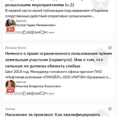
розыскными мероприятиями (ч.2)
В первой части своей публикации под названием «Подмена
следственных действий оперативно-розыскными
мероприятиями часть 1» мною был затронут вопрос
Адвокат
Лугуев Гаджи Рамазанович
недопустимости подмены обыска ОРМ «Обследование
ПРО
помещений, зданий, сооружений, участков местности и
25.11.2025
20
169
9
8 мин
транспортных средств».
В этой части я хотел бы рассмотреть вопрос недопустимости
Личные блоги
подмены допроса подозреваемого, обвиняемого
Немного о праве ограниченного пользования чужим
объяснениями, которые даются в рамках ОРМ «Опрос»,
земельным участком (сервитуте). Или о том, что
«Оперативный эксперимент», «Проверочная закупка»,
проводимых как до возбуждения уголовного дела, так и в
сильные не должны обижать слабых
ходе оперативного сопровождения расследуемого
Шел 2014 год. Менеджер головного офиса «дочки» ПАО
уголовного дела.
«Нефтяная компания «ЛУКОЙЛ», ООО «РИТЭК» буквально на
пороге зала судебного заседания остановил Галину и
Адвокат
Ильичев Владимир Борисович
предложил договориться по спорному вопросу без суда.Суть
ПРО
спорного вопроса заключается в том, что Галина, простой
01.11.2025
38
160
7
4 мин
педагог, проживающий в одном из...
Статьи
Наказание за произвол: Как квалифицировать