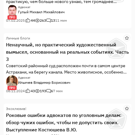
практикую, чем больше нового узнаю, тем громаднее
становится моё осознание, как же мало я на самом деле
Адвокат
Гулый Михаил Михайлович
знаю. Особенно сильно такое осознание посещает меня,
ПРО
когда я сталкиваюсь с абсолютно свежайшими правовыми
07.02.2025
44
263
13
11 мин
новеллами из СС СС УПК.
Личные блоги
Ненаучный, но практический художественный
вымысел, основанный на реальных событиях. Часть
3
Советский районный суд расположен почти в самом центре
Астрахани, на берегу канала. Место живописное, особенно
весной, пока жестокое солнце астраханских полупустынь не
Адвокат
Ильичев Владимир Борисович
высушило всю местную флору. В городе много воды,
ПРО
относительно ухоженные и благоустроенные набережные
08.11.2024
43
193
6
7 мин
каналов. Не Питер, конечно, но ...
Эксклюзив!
Роковые ошибки адвокатов по уголовным делам:
обзор чужих ошибок, чтобы не допустить своих.
Выступление Костюшева В.Ю.