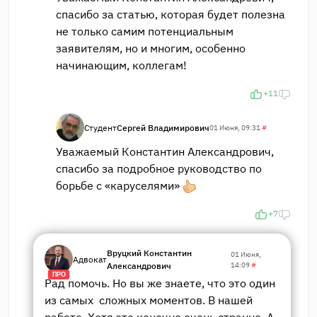
спасибо за статью, которая будет полезна
не только самим потенциальным
заявителям, но и многим, особенно
начинающим, коллегам!
+11
Студент
Сергей Владимирович
01 Июня, 09:31
#
Уважаемый Константин Александрович,
спасибо за подробное руководство по
борьбе с «каруселями»
+7
Вруцкий Константин
01 Июня,
Адвокат
Александрович
14:09
#
ПРО
Рад помочь. Но вы же знаете, что это один
из самых сложных моментов. В нашей
работе. Хотя это конечно очень странно. А