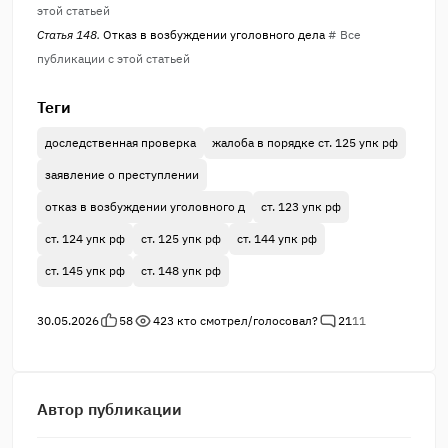
этой статьей
Статья 148.
Отказ в возбуждении уголовного дела
# Все
публикации с этой статьей
Теги
доследственная проверка
жалоба в порядке ст. 125 упк рф
заявление о преступлении
отказ в возбуждении уголовного д
ст. 123 упк рф
ст. 124 упк рф
ст. 125 упк рф
ст. 144 упк рф
ст. 145 упк рф
ст. 148 упк рф
30.05.2026
58
423
кто смотрел/голосовал?
21
11
Автор публикации