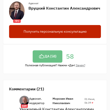
Адвокат
Вруцкий Константин Александрович
ПРО
Получить персональную консультацию
58
ДА (
58
)
Полезная публикация? Нажми «Да»!
Зачем?
Комментарии (21)
Адвокат,
Морохин Иван
01 Июня,
модератор
Николаевич
06:39
#
ВИП
Уважаемый Константин Александрович,