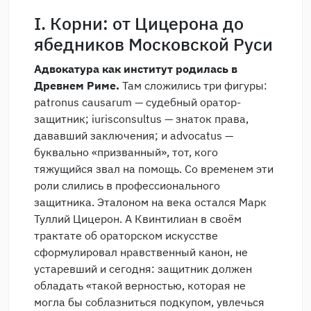
I. Корни: от Цицерона до
ябедников Московской Руси
Адвокатура как институт родилась в
Древнем Риме.
Там сложились три фигуры:
patronus causarum — судебный оратор-
защитник; iurisconsultus — знаток права,
дававший заключения; и advocatus —
буквально «призванный», тот, кого
тяжущийся звал на помощь. Со временем эти
роли слились в профессионального
защитника. Эталоном на века остался Марк
Туллий Цицерон. А Квинтилиан в своём
трактате об ораторском искусстве
сформулировал нравственный канон, не
устаревший и сегодня: защитник должен
обладать «такой верностью, которая не
могла бы соблазниться подкупом, увлечься