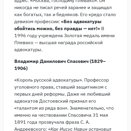
адрес: «Москва, господину Плевако». Он
никогда не писал речей заранее и защищал
как богатых, так и бедняков. Его кредо стало
девизом профессии:
«Без адвокатуры
обойтись можно, без правды — нет!»
В
1996 году учреждена Золотая медаль имени
Плевако — высшая награда российской
адвокатуры.
Владимир Данилович Спасович (1829–
1906)
«Король русской адвокатуры». Профессор
уголовного права, ставший защитником с
первых дней реформы. Даже не любивший
адвокатов Достоевский признал его
«талантом из ряда вон». Знаменательно, что
именно на чествовании Спасовича 31 мая
1891 года прозвучала фраза С. А.
Андреевского:
«Как Иисус Навин остановил