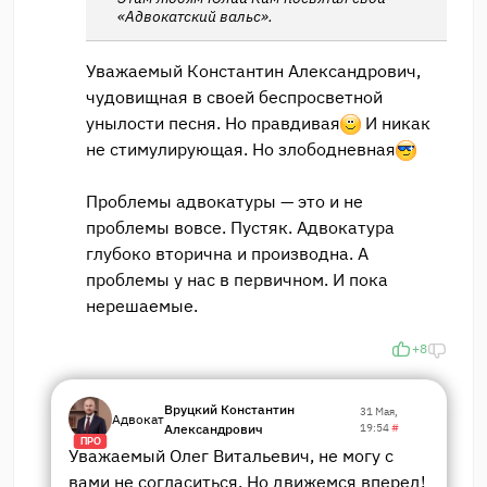
«Адвокатский вальс».
Уважаемый Константин Александрович,
чудовищная в своей беспросветной
унылости песня. Но правдивая
И никак
не стимулирующая. Но злободневная
Проблемы адвокатуры — это и не
проблемы вовсе. Пустяк. Адвокатура
глубоко вторична и производна. А
проблемы у нас в первичном. И пока
нерешаемые.
+8
Вруцкий Константин
31 Мая,
Адвокат
Александрович
19:54
#
ПРО
Уважаемый Олег Витальевич, не могу с
вами не согласиться. Но движемся вперед!