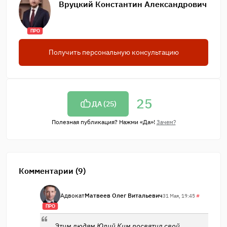
Вруцкий Константин Александрович
ПРО
Получить персональную консультацию
25
ДА (
25
)
Полезная публикация? Нажми «Да»!
Зачем?
Комментарии (9)
Адвокат
Матвеев Олег Витальевич
31 Мая, 19:45
#
ПРО
Этим людям Юлий Ким посвятил свой