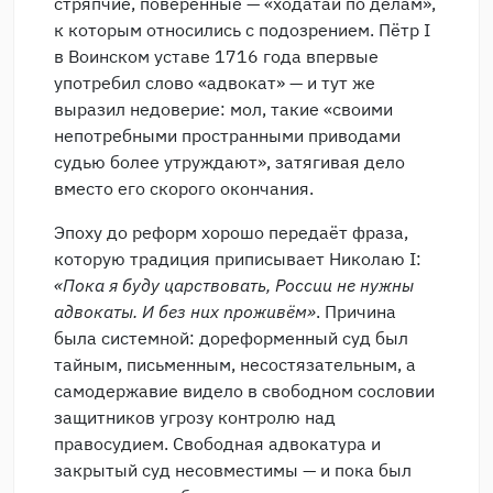
стряпчие, поверенные — «ходатаи по делам»,
к которым относились с подозрением. Пётр I
в Воинском уставе 1716 года впервые
употребил слово «адвокат» — и тут же
выразил недоверие: мол, такие «своими
непотребными пространными приводами
судью более утруждают», затягивая дело
вместо его скорого окончания.
Эпоху до реформ хорошо передаёт фраза,
которую традиция приписывает Николаю I:
«Пока я буду царствовать, России не нужны
адвокаты. И без них проживём»
. Причина
была системной: дореформенный суд был
тайным, письменным, несостязательным, а
самодержавие видело в свободном сословии
защитников угрозу контролю над
правосудием. Свободная адвокатура и
закрытый суд несовместимы — и пока был