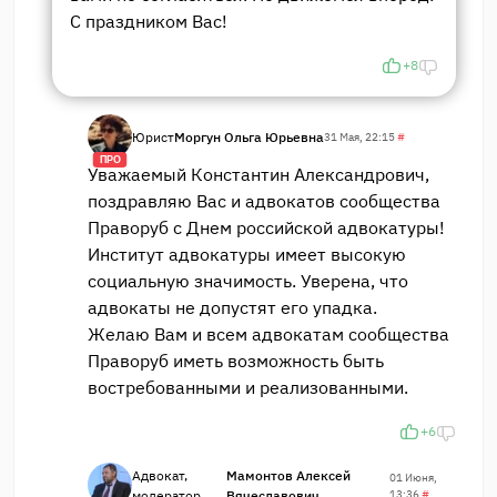
С праздником Вас!
+8
Юрист
Моргун Ольга Юрьевна
31 Мая, 22:15
#
ПРО
Уважаемый Константин Александрович,
поздравляю Вас и адвокатов сообщества
Праворуб с Днем российской адвокатуры!
Институт адвокатуры имеет высокую
социальную значимость. Уверена, что
адвокаты не допустят его упадка.
Желаю Вам и всем адвокатам сообщества
Праворуб иметь возможность быть
востребованными и реализованными.
+6
Адвокат,
Мамонтов Алексей
01 Июня,
модератор
Вячеславович
13:36
#