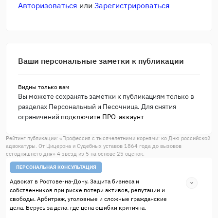
Авторизоваться
или
Зарегистрироваться
Ваши персональные заметки к публикации
Видны только вам
Вы можете сохранять заметки к публикациям только в
разделах Персональный и Песочница. Для снятия
ограничений
подключите ПРО-аккаунт
Рейтинг публикации: «
Профессия с тысячелетними корнями: ко Дню российской
адвокатуры. От Цицерона и Судебных уставов 1864 года до вызовов
сегодняшнего дня
»
4
звезд из
5
на основе
25
оценок.
ПЕРСОНАЛЬНАЯ КОНСУЛЬТАЦИЯ
Адвокат в Ростове-на-Дону. Защита бизнеса и
собственников при риске потери активов, репутации и
свободы. Арбитраж, уголовные и сложные гражданские
дела. Берусь за дела, где цена ошибки критична.