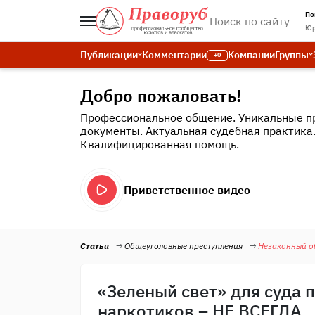
По
Юр
Публикации
Комментарии
Компании
Группы
+0
Добро пожаловать!
Профессиональное общение. Уникальные п
документы. Актуальная судебная практика
Квалифицированная помощь.
Приветственное видео
Статьи
Общеуголовные преступления
Незаконный о
«Зеленый свет» для суда 
наркотиков – НЕ ВСЕГДА