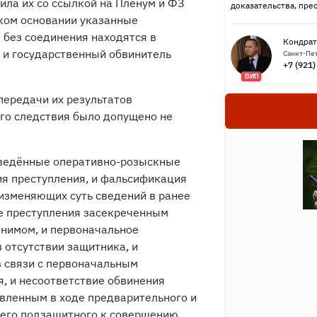
ила их со ссылкой на Пленум и ФЗ
доказательства, пре
аком основании указанные
 без соединения находятся в
Кондрат
 и государственный обвинитель
Санкт-Пет
+7 (921
ВИП
передачи их результатов
го следствия было допущено не
роведённые оперативно-розыскные
ия преступления, и фальсификация
изменяющих суть сведений в ранее
е преступления засекреченным
нимом, и первоначальное
 отсутствии защитника, и
 связи с первоначальным
, и несоответствие обвинения
вленным в ходе предварительного и
оего подзащитного к совершению