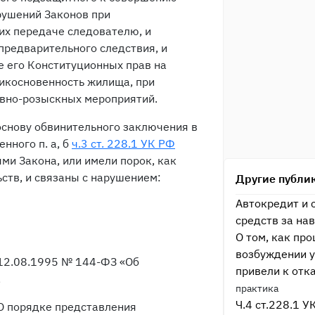
рушений Законов при
их передаче следователю, и
предварительного следствия, и
 его Конституционных прав на
икосновенность жилища, при
ивно-розыскных мероприятий.
 основу обвинительного заключения в
нного п. а, б
ч.3 ст. 228.1 УК РФ
и Закона, или имели порок, как
ств, и связаны с нарушением:
Другие публи
Автокредит и 
средств за на
О том, как пр
возбуждении у
т 12.08.1995 № 144-ФЗ «Об
привели к отк
,
практика
Ч.4 ст.228.1 
 «О порядке представления