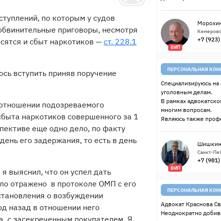
еступлений, по которым у судов
Морохин
обвинительные приговоры, несмотря
Кемерово
+7 (923
осятся и сбыт наркотиков —
ст. 228.1
ВИП
ПЕРСОНАЛЬНАЯ КОН
ось вступить приняв поручение
Специализируюсь на 
уголовным делам.
В рамках адвокатско
в отношении подозреваемого
многим вопросам.
сбыта наркотиков совершенного за 1
Являюсь также проф
спективе еще одно дело, по факту
ень его задержания, то есть в день
Шишкин
Санкт-Пет
+7 (981
ВИП
я выяснил, что он успел дать
ыло отражено в протоколе ОМП с его
ПЕРСОНАЛЬНАЯ КОН
становления о возбуждении
Адвокат Краснова Св
од назад в отношении него
Неоднократно добив
, с засекреченным покупателем. Я