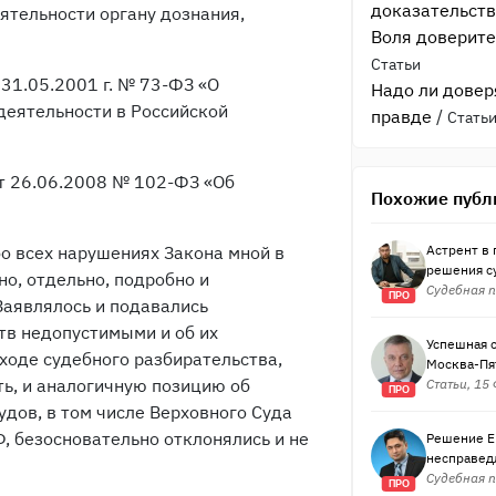
доказательств
ятельности органу дознания,
Воля доверите
Статьи
 31.05.2001 г. № 73-ФЗ «О
Надо ли довер
деятельности в Российской
правде
/
Стать
 от 26.06.2008 № 102-ФЗ «Об
Похожие публ
бо всех нарушениях Закона мной в
Астрент в
решения су
о, отдельно, подробно и
Судебная п
ПРО
Заявлялось и подавались
тв недопустимыми и об их
Успешная с
ходе судебного разбирательства,
Москва-Пя
ь, и аналогичную позицию об
Статьи, 15
ПРО
дов, в том числе Верховного Суда
, безосновательно отклонялись и не
Решение Ев
несправедл
Судебная п
ПРО