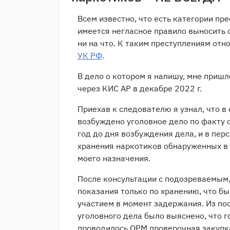
Всем известно, что есть категории пр
имеется негласное правило выносить 
ни на что. К таким преступлениям отн
УК РФ
.
В дело о котором я напишу, мне пришл
через КИС АР в декабре 2022 г.
Приехав к следователю я узнал, что 
возбуждено уголовное дело по факту 
год до дня возбуждения дела, и в пер
хранения наркотиков обнаруженных в д
моего назначения.
После консультации с подозреваемым, 
показания только по хранению, что б
участием в момент задержания. Из по
уголовного дела было выяснено, что г
проводилось ОРМ проверочная закупка