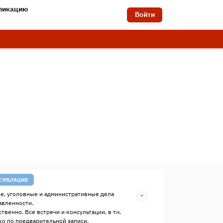
бликацию
Войти
СУЛЬТАЦИЯ
е, уголовные и административные дела
авленности.
твенно. Все встречи и консультации, в т.ч.
о по предварительной записи.