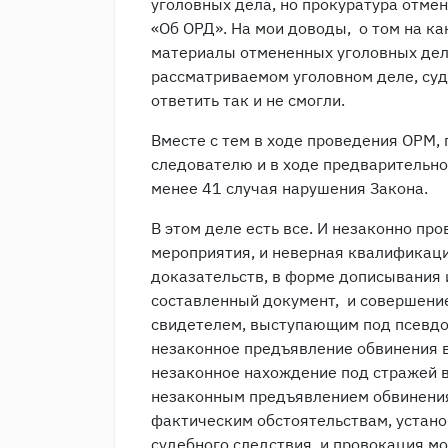
уголовных дела, но прокуратура отмен
«Об ОРД». На мои доводы, о том на к
материалы отмененных уголовных дел
рассматриваемом уголовном деле, суд
ответить так и не смогли.
Вместе с тем в ходе проведения ОРМ, 
следователю и в ходе предварительно
менее 41 случая нарушения Закона.
В этом деле есть все. И незаконно п
мероприятия, и неверная квалификац
доказательств, в форме дописывания 
составленный документ, и совершени
свидетелем, выступающим под псевдо
незаконное предъявление обвинения в
незаконное нахождение под стражей в
незаконным предъявлением обвинения
фактическим обстоятельствам, устано
судебного следствия, и провокация м