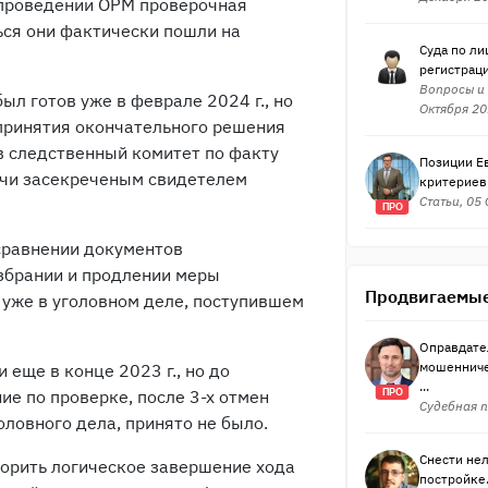
 проведении ОРМ проверочная
ться они фактически пошли на
Суда по ли
регистраци
Вопросы и 
был готов уже в феврале 2024 г., но
Октября 20
 принятия окончательного решения
в следственный комитет по факту
Позиции Е
чи засекреченым свидетелем
критериев 
Статьи, 05
ПРО
сравнении документов
збрании и продлении меры
Продвигаемые
 уже в уголовном деле, поступившем
Оправдате
мошенниче
 еще в конце 2023 г., но до
...
ие по проверке, после 3-х отмен
ПРО
Судебная п
ловного дела, принято не было.
Снести нел
скорить логическое завершение хода
постройке.