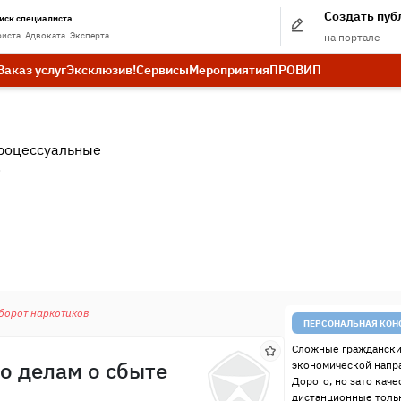
Создать пу
иск специалиста
иста. Адвоката. Эксперта
на портале
Заказ услуг
Эксклюзив!
Сервисы
Мероприятия
ПРО
ВИП
роцессуальные
.
борот наркотиков
ПЕРСОНАЛЬНАЯ КОН
Сложные граждански
по делам о сбыте
экономической напр
Дорого, но зато качес
дистанционные тольк