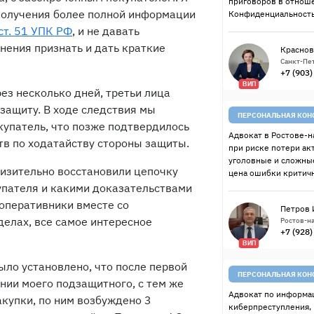
приговоров в отнош
получения более полной информации
Конфиденциальность
ст. 51 УПК РФ
, и не давать
анения признать и дать краткие
Краснов
Санкт-Пет
+7 (903
ВИП
рез несколько дней, третьи лица
защиту. В ходе следствия мы
ПЕРСОНАЛЬНАЯ КОН
купатель, что позже подтвердилось
Адвокат в Ростове-н
тв по ходатайству стороны защиты.
при риске потери ак
уголовные и сложные
изительно восстановили цепочку
цена ошибки критичн
упателя и какими доказательствами
оперативники вместе со
Петров 
делах, все самое интересное
Ростов-на
+7 (928
ВИП
ыло установлено, что после первой
ПЕРСОНАЛЬНАЯ КОН
нии моего подзащитного, с тем же
Адвокат по информац
купки, по ним возбуждено 3
киберпреступления,