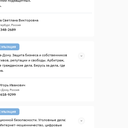
ении подзащитных.
.
а Светлана Викторовна
ербург, Россия
) 348-2689
СУЛЬТАЦИЯ
а-Дону. Защита бизнеса и собственников
тивов, репутации и свободы. Арбитраж,
 гражданские дела. Берусь за дела, где
а.
Игорь Иванович
-Дону, Россия
) 618-9299
СУЛЬТАЦИЯ
ионной безопасности. Уголовные дела:
 Интернет-мошенничество, цифровые