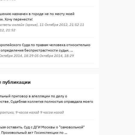
шению назначен в городе не по месту моей
и. Хочу перенести!
ответы онлайн (архив), 11 Октября 2012, 21:52 11
12, 21:52
вропейского Суда по правам человека относительно
определения беспристрастности судьи, ...
 Октября 2014, 18:29 05 Октября 2014, 18:29
 публикации
льный приговор в апелляции по делу о
стве. Судебная коллегия полностью оправдала моего
рактика, 9 часов назад 9 часов назад
ьзя оставить. Суд с ДГИ Москвы о "самовольной"
 Произвольный акт Госинспекции по ...