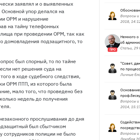
ически заявлял и о выявленных
Обоснован
 Основной упор делался на
Вопросы и 
ии ОРМ и нарушение
2018, 14:1
ав на тайну телефонных
лища при проведении ОРМ, так как
Немного о
го домовладения подзащитного, то
об админи
Статьи, 29
ПРО
опрос был спорный, то по тайне
"Совет, да
если нет решения суда на
по процесс
Личные бло
того в ходе судебного следствия,
ки ОРМ ПТП, из которого была
Основание 
ие, мало того, что проведено без
проф.бесе
сколько недель до получения
Вопросы и 
теля.
2014, 15:1
ы незаконного прослушивания до дня
Содействи
подзащитный был сбытчиком
посредств
 у сотрудников полиции не было
Вопросы и 
Декабря 20