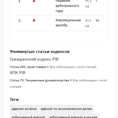
Решение
1.
75.3
7
арбитражного​
KB
суда
Апелляционная
2.
43.2
16
жалоба
KB
Упомянутые статьи кодексов
Гражданский кодекс РФ
Статья 485.
Цена товара
# Все публикации с этой статьей
АПК РФ
Статья 75.
Письменные доказательства
# Все публикации с этой
статьей
Теги
адвокат астапов
адвокат по экономическим делам
арбитражный адвокат
арбитражный адвокат в москве