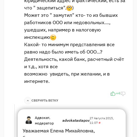
юридический адрес и фактический, есть за
что " зацепиться".
)
Может это " замутил" кто- то из бывших
работников ООО или недовольных....,
ушедших, например в налоговую
инспекцию
Какой- то минимум представления все
равно надо было иметь об ООО...?
Деятельность, какой банк, расчетный счёт
и т.д., хотя все
возможно увидеть, при желании, и в
интернете.
+4
СВЕРНУТЬ ВЕТКУ
Адвокат,
27 Августа 2015,
advokatastapov
модератор
11:07
#
Уважаемая Елена Михайловна,