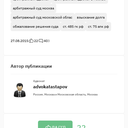
арбитражный суд москва
арбитражный суд московской облас
взыскание долга
обжалование решения суда
ст. 485 гк рф
ст. 75 апк рф
27.08.2015
22
40
3
Автор публикации
Адвокат
advokatastapov
Россия, Москва и Московская область, Москва
22
ДА (
22
)