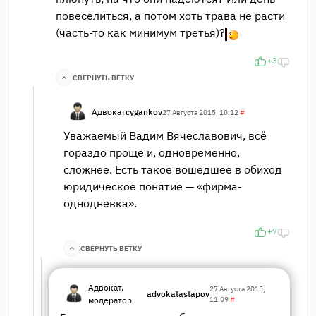
повеселиться, а потом хоть трава не расти
(часть-то как минимум третья)?
+3
СВЕРНУТЬ ВЕТКУ
Адвокат
cygankov
27 Августа 2015, 10:12
#
Уважаемый Вадим Вячеславович, всё
гораздо проще и, одновременно,
сложнее. Есть такое вошедшее в обиход
юридическое понятие — «фирма-
однодневка».
+7
СВЕРНУТЬ ВЕТКУ
Адвокат,
27 Августа 2015,
advokatastapov
модератор
11:09
#