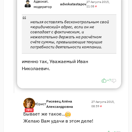
Адвокат,
27 Августа 2015,
advokatastapov
модератор
11:08
#
нельзя оставлять бесконотрольным свой
«юридический» адрес, если он не
совпадает с фактическим, и
нежелательно держать на расчётном
счёте суммы, превышающие текущие
потребности деятельности компании.
именно так, Уважаемый Иван
Николаевич.
+7
Рисевец Алёна
27 Августа 2015,
Юрист
Александровна
08:59
#
ПРО
Бывает же такое...
Желаю Вам удачи в этом деле!