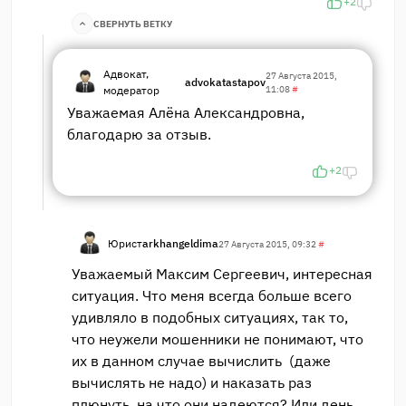
+2
СВЕРНУТЬ ВЕТКУ
Адвокат,
27 Августа 2015,
advokatastapov
модератор
11:08
#
Уважаемая Алёна Александровна,
благодарю за отзыв.
+2
Юрист
arkhangeldima
27 Августа 2015, 09:32
#
Уважаемый Максим Сергеевич, интересная
ситуация. Что меня всегда больше всего
удивляло в подобных ситуациях, так то,
что неужели мошенники не понимают, что
их в данном случае вычислить (даже
вычислять не надо) и наказать раз
плюнуть, на что они надеются? Или день