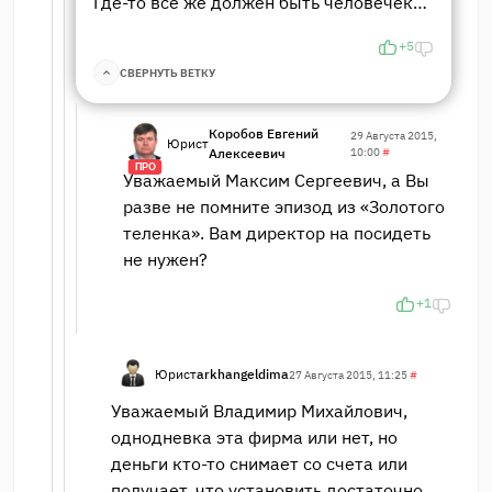
Где-то все же должен быть человечек…
+5
СВЕРНУТЬ ВЕТКУ
Коробов Евгений
29 Августа 2015,
Юрист
Алексеевич
10:00
#
ПРО
Уважаемый Максим Сергеевич, а Вы
разве не помните эпизод из «Золотого
теленка». Вам директор на посидеть
не нужен?
+1
Юрист
arkhangeldima
27 Августа 2015, 11:25
#
Уважаемый Владимир Михайлович,
однодневка эта фирма или нет, но
деньги кто-то снимает со счета или
получает, что установить достаточно