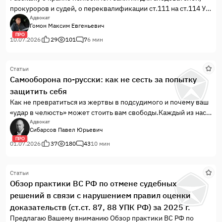
прокуроров и судей, о переквалификации ст.111 на ст.114 УК
РФ и принятым решением, которое устроило всех, но не
Адвокат
Гомон Максим Евгеньевич
являлось справедливым. Да, и еще, это дело для меня
ПРО
является рекордным по скорости рассмотрения судом,
10.07.2026
29
101
7
6 мин
поступило в суд 04 июня 2026 г....
Статьи
Самооборона по-русски: как не сесть за попытку
защитить себя
Как не превратиться из жертвы в подсудимого и почему ваш
«удар в челюсть» может стоить вам свободы.Каждый из нас в
глубине души немного Чак Норрис. Особенно когда мы
Адвокат
Сибарсов Павел Юрьевич
занимаемся домашними делами и в голове прокручиваем
ПРО
сценарий: «Вот на меня нападают, а я хватаю сковородку,
01.07.2026
37
180
43
10 мин
делаю вертушку, и…». В это...
Статьи
Обзор практики ВС РФ по отмене судебных
решений в связи с нарушением правил оценки
доказательств (ст.ст. 87, 88 УПК РФ) за 2025 г.
Предлагаю Вашему вниманию Обзор практики ВС РФ по