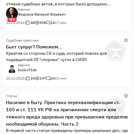
отмене судебных актов, в которых было допущено
нарушение правил оценки доказательств (ст.ст. 87, 88 УПК
Адвокат
Федоров Валерий Юрьевич
РФ) за 2025 г.
ПРО
12.01.2026
48
558
14
17 мин
Судебная практика
Бьет супруг? Поможем...
Креатив со стороны СК и суда, который повлек для
подзащитной 20 "спорных" суток в СИЗО
Адвокат
kozlov71da
05.12.2025
25
147
24
10 мин
Статьи
Насилие в быту. Практика переквалификации ст.
105 и ст. 111 УК РФ на причинение смерти или
тяжкого вреда здоровью при превышении пределов
необходимой обороны. Часть 2
В первой части статьи приведены примеры реальных дел, где