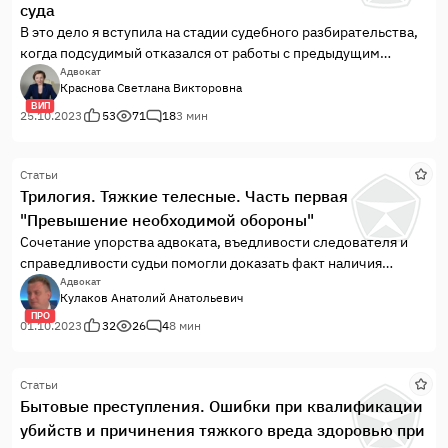
суда
В это дело я вступила на стадии судебного разбирательства,
когда подсудимый отказался от работы с предыдущим
защитником.Я всегда стараюсь узнать причины отказа от
Адвокат
Краснова Светлана Викторовна
работы с моими коллегами, поскольку работать с
ВИП
самодурами, хамами, и просто дураками, не хочу и этого не
25.10.2023
53
71
18
3 мин
делаю.Поэтому, и в этот раз я за...
Статьи
Трилогия. Тяжкие телесные. Часть первая
"Превышение необходимой обороны"
Сочетание упорства адвоката, въедливости следователя и
справедливости судьи помогли доказать факт наличия
состояния необходимой обороны со стороны
Адвокат
Кулаков Анатолий Анатольевич
обвиняемого. Так сложилось что майские праздники
ПРО
традиционно «радуют» меня назначением в порядке ст.50
01.10.2023
32
26
4
8 мин
УПК РФ где действия подозреваемого при передаче де...
Статьи
Бытовые преступления. Ошибки при квалификации
убийств и причинения тяжкого вреда здоровью при