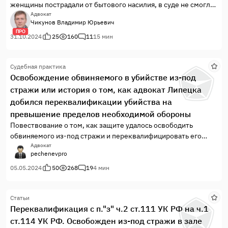
женщины пострадали от бытового насилия, в суде не смогли
доказать, что защищались и «переборщили» с обороной. Все
Адвокат
Чикунов Владимир Юрьевич
осуждены по ст. 111 УК РФ и ст. 105 УК РФ. Вторая
ПРО
часть статьи содержит рекомендации по доказыванию,
31.10.2024
25
160
11
15 мин
приведены успешные и провал...
Судебная практика
Освобождение обвиняемого в убийстве из-под
стражи или история о том, как адвокат Липецка
добился переквалификации убийства на
превышение пределов необходимой обороны
Повествование о том, как защите удалось освободить
обвиняемого из-под стражи и переквалифицировать его
действия
Адвокат
pechenevpro
05.05.2024
50
268
19
4 мин
Статьи
Переквалификация с п."з" ч.2 ст.111 УК РФ на ч.1
ст.114 УК РФ. Освобожден из-под стражи в зале