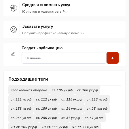
Средняя стоимость услуг
Юристов и Адвокатов в РФ
Заказать услугу
Получить профессиональную помощь
Создать публикацию
+
Подходящие теги
необходимая оборона
ст. 105 ук рф
ст. 108 ук рф
ст. 111 ук рф
ст. 112 ук рф
ст. 115 ук рф
ст. 118 ук рф
ст. 158 ук рф
ст. 159 ук рф
ст. 24 упк рф
ст. 25 упк рф
ст. 264 ук рф
ст. 286 ук рф
ст. 37 ук рф
ст. 61 ук рф
ч.1 ст. 105 ук рф
ч.1 ст. 111 ук рф
ч.1 ст. 114 ук рф