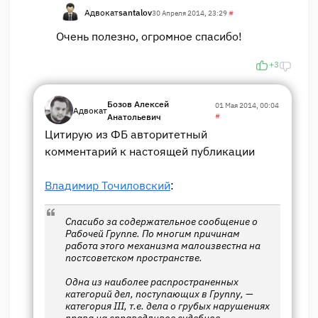
Адвокат
santalov
30 Апреля 2014, 23:29
#
Очень полезно, огромное спасибо!
+3
Бозов Алексей
01 Мая 2014, 00:04
Адвокат
Анатольевич
#
Цитирую из ФБ авторитетный
комментарий к настоящей публикации
Владимир Точиловский
:
Спасибо за содержательное сообщение о
Рабочей Группе. По многим причинам
работа этого механизма малоизвестна на
постсоветском пространстве.
Одна из наиболее распространенных
категорий дел, поступающих в Группу, —
категория III, т.е. дела о грубых нарушениях
права на справедливое судебное