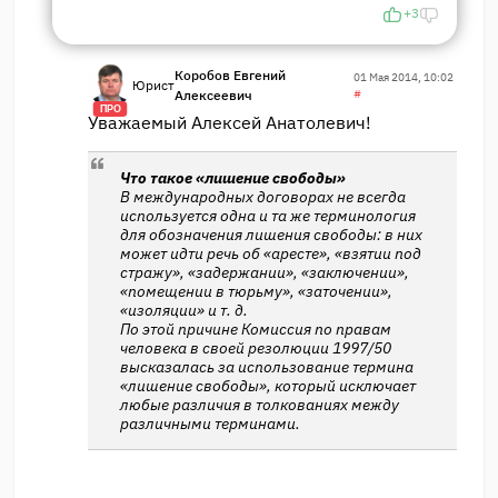
+3
Коробов Евгений
01 Мая 2014, 10:02
Юрист
Алексеевич
#
ПРО
Уважаемый Алексей Анатолевич!
Что такое «лишение свободы»
В международных договорах не всегда
используется одна и та же терминология
для обозначения лишения свободы: в них
может идти речь об «аресте», «взятии под
стражу», «задержании», «заключении»,
«помещении в тюрьму», «заточении»,
«изоляции» и т. д.
По этой причине Комиссия по правам
человека в своей резолюции 1997/50
высказалась за использование термина
«лишение свободы», который исключает
любые различия в толкованиях между
различными терминами.