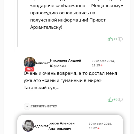
«подарочек» «Басманно — Мещанскому»
правосудию основываясь на
полученной информации! Привет
Архангельску!
+1
Николаев Андрей
30 Апреля 2014,
Адвокат
Юрьевич
18:25
#
ПРО
Очень и очень вовремя, а то достал меня
уже это «самый гуманный в мире»
Таганский суд…
+5
СВЕРНУТЬ ВЕТКУ
Бозов Алексей
30 Апреля 2014,
Адвокат
Анатольевич
19:02
#