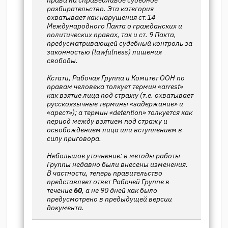
разбирательство. Эта категория
охватывает как нарушения ст.14
Международного Пакта о гражданских и
политических правах, так и ст. 9 Пакта,
предусматривающей судебный контроль за
законностью (lawfulness) лишения
свободы.
Кстати, Рабочая Группа и Комитет ООН по
правам человека толкует термин «arrest»
как взятие лица под стражу (т.е. охватывает
русскоязычные термины «задержание» и
«арест»); а термин «detention» толкуется как
период между взятием под стражу и
освобождением лица или вступлением в
силу приговора.
Небольшое уточнение: в методы работы
Группы недавно были внесены изменения.
В частности, теперь правительство
представляет ответ Рабочей Группе в
течение
60
, а не 90 дней как было
предусмотрено в предыдущей версии
документа.