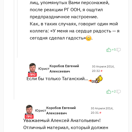
лиц, упомянутых Вами персонажей,
после реакции РГ ООН, я ощутил
предпраздничное настроение.
Как, в таких случаях, говорит один мой
коллега: «У меня на сердце радость — я
сегодня сделал гадость»
.
+5
Коробов Евгений
30 Апреля 2014,
Юрист
Алексеевич
20:32
#
ПРО
Если бы только Таганский...
+2
Коробов Евгений
30 Апреля 2014,
Юрист
Алексеевич
20:31
#
ПРО
Уважаемый Алексей Анатольевич!
Отличный материал, который должен