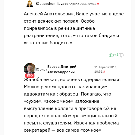
Юрист
shumilova
11 Апреля 2011, 09:18
#
Алексей Анатольевич, Ваше участие в деле
стоит всяческих похвал. Особо
понравилось в речи защитника
разграничение, того, «что такое банда» и
«кто такие бандиты».
+1
Евсеев Дмитрий
11 Апреля 2011,
Юрист
Александрович
10:51
#
ПРО
Жалоба емкая, но очень содержательная!
Можно рекомендовать начинающим
адвокатам как образец. Полагаю, что
«сухое», «экономное» изложение
выступление коллеги в приговоре с/з не
передает в полной мере эмоциональный
посыл к слушателям. Извечная проблема
секретарей — все самое «сочное»