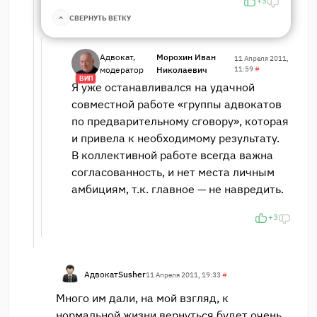
+3
СВЕРНУТЬ ВЕТКУ
Адвокат,
Морохин Иван
11 Апреля 2011,
модератор
Николаевич
11:59
#
ВИП
Я уже останавливался на удачной
совместной работе «группы адвокатов
по предварительному сговору», которая
и привела к необходимому результату.
В коллективной работе всегда важна
согласованность, и нет места личным
амбициям, т.к. главное — не навредить.
+3
Адвокат
Susher
11 Апреля 2011, 19:33
#
Много им дали, на мой взгляд, к
нормальной жизни вернуться будет очень