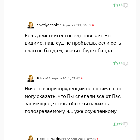
+6
Svetlyachok
11 Апреля 2011, 06:59
#
Речь действительно здоровская. Но
видимо, наш суд не пробъешь: если есть
план по бандам, значит, будет банда.
+6
Klava
11 Апреля 2011, 07:02
#
Ничего в юриспруденции не понимаю, но
могу сказать, что Вы сделали все от Вас
зависящее, чтобы облегчить жизнь
подозреваемому и… уже осужденному.
+6
Prosto-Marina
11 Апреля 2011, 07:08
#