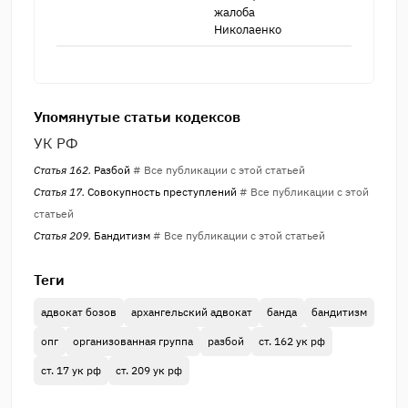
жалоба ​
Николаенко
Упомянутые статьи кодексов
УК РФ
Статья 162.
Разбой
# Все публикации с этой статьей
Статья 17.
Совокупность преступлений
# Все публикации с этой
статьей
Статья 209.
Бандитизм
# Все публикации с этой статьей
Теги
адвокат бозов
архангельский адвокат
банда
бандитизм
опг
организованная группа
разбой
ст. 162 ук рф
ст. 17 ук рф
ст. 209 ук рф