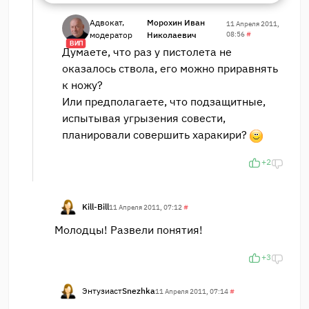
Адвокат,
Морохин Иван
11 Апреля 2011,
модератор
Николаевич
08:56
#
ВИП
Думаете, что раз у пистолета не
оказалось ствола, его можно приравнять
к ножу?
Или предполагаете, что подзащитные,
испытывая угрызения совести,
планировали совершить харакири?
+2
Kill-Bill
11 Апреля 2011, 07:12
#
Молодцы! Развели понятия!
+3
Энтузиаст
Snezhka
11 Апреля 2011, 07:14
#