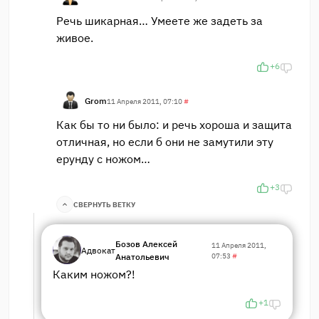
Речь шикарная… Умеете же задеть за
живое.
+6
Grom
11 Апреля 2011, 07:10
#
Как бы то ни было: и речь хороша и защита
отличная, но если б они не замутили эту
ерунду с ножом…
+3
СВЕРНУТЬ ВЕТКУ
Бозов Алексей
11 Апреля 2011,
Адвокат
Анатольевич
07:53
#
Каким ножом?!
+1