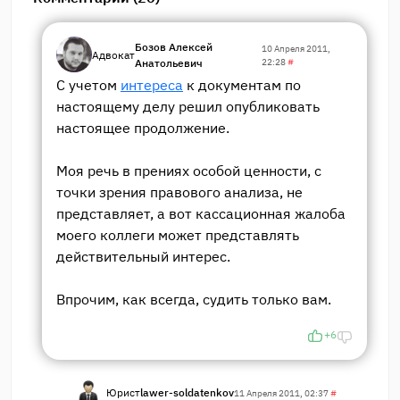
Бозов Алексей
10 Апреля 2011,
Адвокат
Анатольевич
22:28
#
С учетом
интереса
к документам по
настоящему делу решил опубликовать
настоящее продолжение.
Моя речь в прениях особой ценности, с
точки зрения правового анализа, не
представляет, а вот кассационная жалоба
моего коллеги может представлять
действительный интерес.
Впрочим, как всегда, судить только вам.
+6
Юрист
lawer-soldatenkov
11 Апреля 2011, 02:37
#