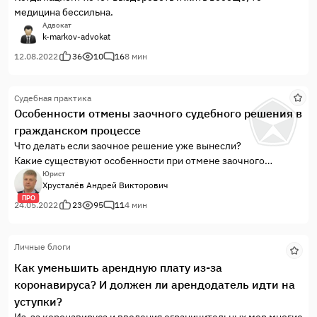
медицина бессильна.
Адвокат
k-markov-advokat
12.08.2022
36
10
16
8 мин
Судебная практика
Особенности отмены заочного судебного решения в
гражданском процессе
Что делать если заочное решение уже вынесли?
Какие существуют особенности при отмене заочного
судебного постановления?
Юрист
Хрусталёв Андрей Викторович
ПРО
24.05.2022
23
95
11
4 мин
Личные блоги
Как уменьшить арендную плату из-за
коронавируса? И должен ли арендодатель идти на
уступки?
Из-за коронавируса и введения ограничительных мер многие