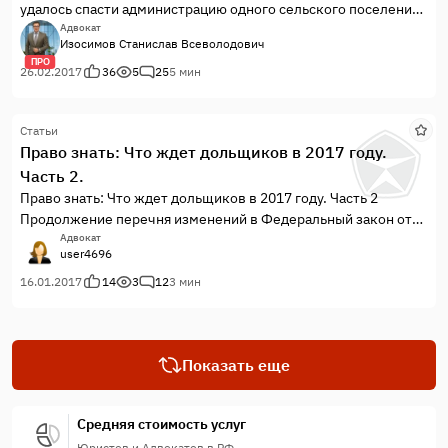
удалось спасти администрацию одного сельского поселения
от административного штрафа равного по размеру ¼
Адвокат
Изосимов Станислав Всеволодович
бюджета этого муниципального образования, а главу
ПРО
администрации – от штрафа.
26.02.2017
36
5
25
5 мин
Статьи
Право знать: Что ждет дольщиков в 2017 году.
Часть 2.
Право знать: Что ждет дольщиков в 2017 году. Часть 2
Продолжение перечня изменений в Федеральный закон от
30.12.2004 N 214-ФЗ (ред. от 03.07.2016) «Об участии в
Адвокат
user4696
долевом строительстве многоквартирных домов и иных
объектов недвижимости и о внесении изменений в
16.01.2017
14
3
12
3 мин
некоторые законодательные акты Российской Федерации»
(далее по тексту ФЗ «Об участии в долевом строительстве»).
Показать еще
Средняя стоимость услуг
Юристов и Адвокатов в РФ