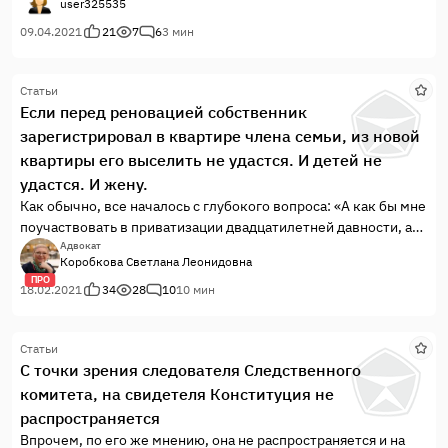
user325535
уверенным в том, что регистрация пройдет гладко.
09.04.2021
21
7
6
3 мин
Статьи
Если перед реновацией собственник
зарегистрировал в квартире члена семьи, из новой
квартиры его выселить не удастся. И детей не
удастся. И жену.
Как обычно, все началось с глубокого вопроса: «А как бы мне
поучаствовать в приватизации двадцатилетней давности, а
то я несовершеннолетним был?»И, как обычно, все было не
Адвокат
Коробкова Светлана Леонидовна
совсем так, как себе это понимал звонивший.Но я очень
ПРО
благодарна этому человеку, поскольку в результате
18.02.2021
34
28
10
10 мин
консультации мне в ру...
Статьи
С точки зрения следователя Следственного
комитета, на свидетеля Конституция не
распространяется
Впрочем, по его же мнению, она не распространяется и на