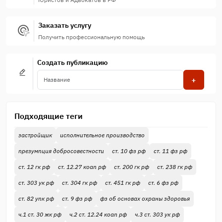
Заказать услугу
Получить профессиональную помощь
Создать публикацию
+
Подходящие теги
застройщик
исполнительное производство
презумпция добросовестности
ст. 10 фз рф
ст. 11 фз рф
ст. 12 гк рф
ст. 12.27 коап рф
ст. 200 гк рф
ст. 238 гк рф
ст. 303 ук рф
ст. 304 гк рф
ст. 451 гк рф
ст. 6 фз рф
ст. 82 упк рф
ст. 9 фз рф
фз об основах охраны здоровья
ч.1 ст. 30 жк рф
ч.2 ст. 12.24 коап рф
ч.3 ст. 303 ук рф