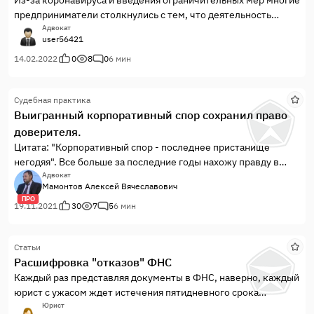
предприниматели столкнулись с тем, что деятельность
остановилась, доходов нет, а арендные платежи платить
Адвокат
user56421
надо. Неужели так и придется выплачивать полную
стоимость арендной платы каждый месяц, даже фактически
14.02.2022
0
8
0
6 мин
не пользуясь помещением? Или можно...
Судебная практика
Выигранный корпоративный спор сохранил право
доверителя.
Цитата: "Корпоративный спор - последнее пристанище
негодяя". Все больше за последние годы нахожу правду в
этих словах.
Адвокат
Мамонтов Алексей Вячеславович
ПРО
19.11.2021
30
7
5
6 мин
Статьи
Расшифровка "отказов" ФНС
Каждый раз представляя документы в ФНС, наверно, каждый
юрист с ужасом ждет истечения пятидневного срока
регистрации – практически невозможно быть до конца
Юрист