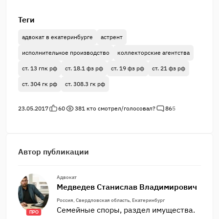
Теги
адвокат в екатеринбурге
астрент
исполнительное производство
коллекторские агентства
ст. 13 гпк рф
ст. 18.1 фз рф
ст. 19 фз рф
ст. 21 фз рф
ст. 304 гк рф
ст. 308.3 гк рф
23.05.2017
60
381
кто смотрел/голосовал?
86
5
Автор публикации
Адвокат
Медведев Станислав Владимирович
Россия, Свердловская область, Екатеринбург
Семейные споры, раздел имущества.
ПРО