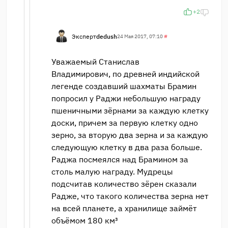
+2
Эксперт
dedush
24 Мая 2017, 07:10
#
Уважаемый Станислав
Владимирович, по древней индийской
легенде создавший шахматы Брамин
попросил у Раджи небольшую награду
пшеничными зёрнами за каждую клетку
доски, причем за первую клетку одно
зерно, за вторую два зерна и за каждую
следующую клетку в два раза больше.
Раджа посмеялся над Брамином за
столь малую награду. Мудрецы
подсчитав количество зёрен сказали
Радже, что такого количества зерна нет
на всей планете, а хранилище займёт
объёмом 180 км³