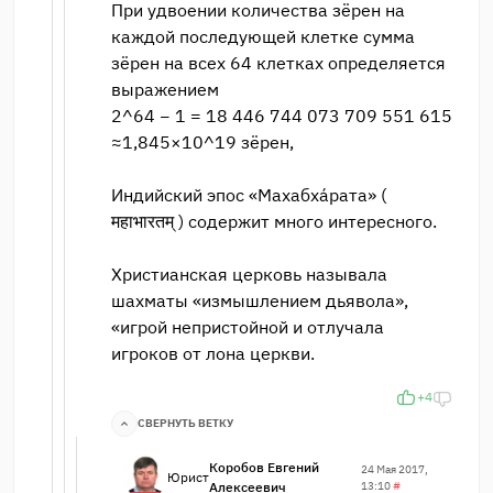
При удвоении количества зёрен на
каждой последующей клетке сумма
зёрен на всех 64 клетках определяется
выражением
2^64 − 1 = 18 446 744 073 709 551 615
≈1,845×10^19 зёрен,
Индийский эпос «Махабха́рата» (
महाभारतम् ) содержит много интересного.
Христианская церковь называла
шахматы «измышлением дьявола»,
«игрой непристойной и отлучала
игроков от лона церкви.
+4
СВЕРНУТЬ ВЕТКУ
Коробов Евгений
24 Мая 2017,
Юрист
Алексеевич
13:10
#