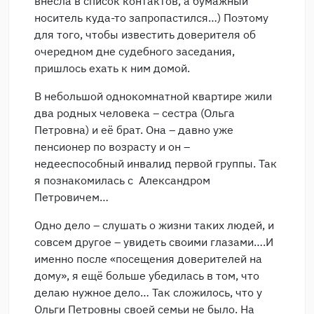
внесла в список контактов, а бумажный
носитель куда-то запропастился…) Поэтому
для того, чтобы известить доверителя об
очередном дне судебного заседания,
пришлось ехать к ним домой.
В небольшой однокомнатной квартире жили
два родных человека – сестра (Ольга
Петровна) и её брат. Она – давно уже
пенсионер по возрасту и он –
недееспособный инвалид первой группы. Так
я познакомилась с Александром
Петровичем…
Одно дело – слушать о жизни таких людей, и
совсем другое – увидеть своими глазами….И
именно после «посещения доверителей на
дому», я ещё больше убедилась в том, что
делаю нужное дело… Так сложилось, что у
Ольги Петровны своей семьи не было. На