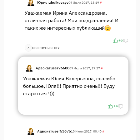
Юрист
zhuikovayv
09 Июля 2017, 13:19
#
Уважаемая Ирина Александровна,
отличная работа! Мои поздравления! И
таких же интересных публикаций
+5
СВЕРНУТЬ ВЕТКУ
Адвокат
user76600
09 Июля 2017, 17:27
#
Уважаемая Юлия Валерьевна, спасибо
большое, Юля!!! Приятно очень!!! Буду
стараться !)))
+4
Адвокат
user53675
10 Июля 2017, 00:40
#