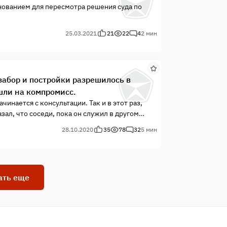
ованием для пересмотра решения суда по
25.03.2021
21
22
4
2 мин
забор и постройки разрешилось в
шли на компромисс.
инается с консультации. Так и в этот раз,
ал, что соседи, пока он служил в другом
х земельных участков, да при этом заступили
28.10.2020
35
78
32
5 мин
На вопрос давно ли стоит забор, оказалось, уж
Года три назад, за забором, с отступом в один
 жилому дому. При этом так их построили, что
го участка. Снег ли, дождь, всё стекает
ать еще
бы летят за забор на строения Александра. За
апрочь испортились. В ходе консультации
роводил проверку границ земельного участка
нарушении своих прав. Посмотрев документы о