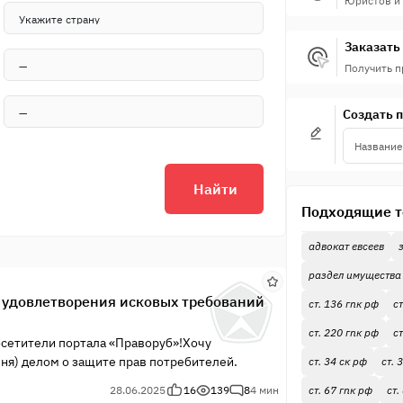
Юристов и
Заказать 
Получить 
Создать 
Найти
Подходящие т
адвокат евсеев
раздел имущества
о удовлетворения исковых требований
ст. 136 гпк рф
ст
ст. 220 гпк рф
с
осетители портала «Праворуб»!Хочу
ня) делом о защите прав потребителей.
ст. 34 ск рф
ст. 
28.06.2025
16
139
8
4 мин
ст. 67 гпк рф
ст.