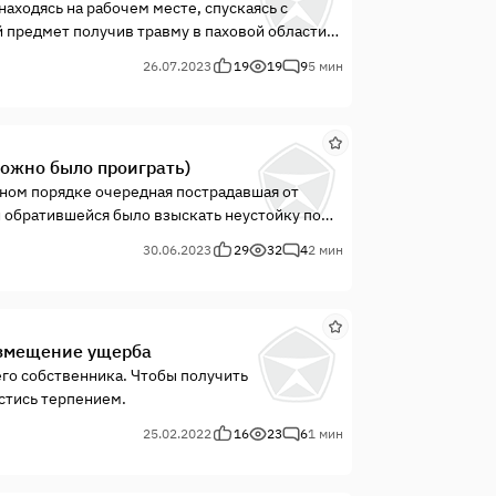
находясь на рабочем месте, спускаясь с
 предмет получив травму в паховой области
ь его увезли в ЦРБ района.Работодатель по
26.07.2023
19
19
9
5 мин
можно было проиграть)
нном порядке очередная пострадавшая от
 обратившейся было взыскать неустойку по
ин нюанс. Ребенку, на содержание которого
30.06.2023
29
32
4
2 мин
..
озмещение ущерба
го собственника. Чтобы получить
стись терпением.
25.02.2022
16
23
6
1 мин