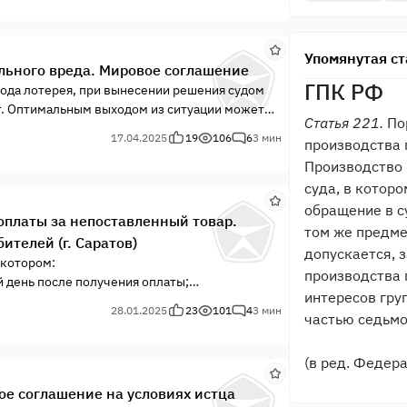
Упомянутая ст
льного вреда. Мировое соглашение
ГПК РФ
рода лотерея, при вынесении решения судом
т. Оптимальным выходом из ситуации может
Статья 221.
По
17.04.2025
19
106
6
3 мин
производства 
Производство 
суда, в котор
обращение в с
 оплаты за непоставленный товар.
том же предме
ителей (г. Саратов)
допускается, 
 котором:
производства 
 день после получения оплаты;
интересов гру
оловину стоимости оплаты за
28.01.2025
23
101
4
3 мин
частью седьмо
овил двери;
мер на стадии подачи искового заявления;
(в ред. Федер
ое соглашение на условиях истца