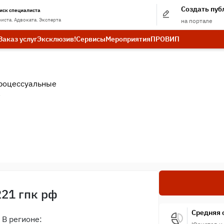
Создать пу
иск специалиста
иста. Адвоката. Эксперта
на портале
Заказ услуг
Эксклюзив!
Сервисы
Мероприятия
ПРО
ВИП
роцессуальные
.
221 гпк рф
Средняя 
В регионе: