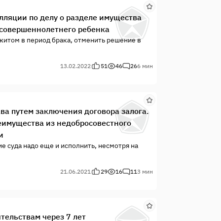
лляции по делу о разделе имущества
 совершеннолетнего ребенка
житом в период брака, отменить решение в
13.02.2022
51
46
26
6 мин
ва путем заключения договора залога.
еимущества из недобросовестного
и
е суда надо еще и исполнить, несмотря на
21.06.2021
29
16
11
3 мин
тельствам через 7 лет