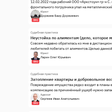
12.02.2022 года рабочий ООО «Аркстоун» гр-н С. 
фронтального погрузчика упал на металлический
тела. В связи с тем, что состояние С. ухудшалос
Юрист
Доржиев Баир Доржиевич
факту получению травмы С. комиссию не ...
ПРО
Судебная практика
Неустойка по алиментам (дело, которое 
Совсем недавно обратилась ко мне в дистанцио
любителей побегать от алиментов.Целью данной
алиментам. Вроде бы и простое дело. Но есть од
Юрист
Ларин Олег Юрьевич
взыскивались в его несовершеннолетнем возрас.
ПРО
Судебная практика
Затопление квартиры и добровольное в
Повреждение имущества редко входит в планы е
компенсацию за причинённый ущерб нужно запа
Адвокат
Сергеев Иван Анатольевич
ПРО