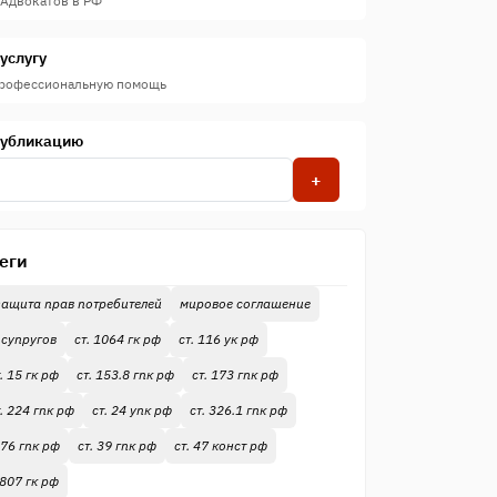
 Адвокатов в РФ
услугу
профессиональную помощь
публикацию
+
еги
защита прав потребителей
мировое соглашение
 супругов
ст. 1064 гк рф
ст. 116 ук рф
. 15 гк рф
ст. 153.8 гпк рф
ст. 173 гпк рф
т. 224 гпк рф
ст. 24 упк рф
ст. 326.1 гпк рф
376 гпк рф
ст. 39 гпк рф
ст. 47 конст рф
 807 гк рф