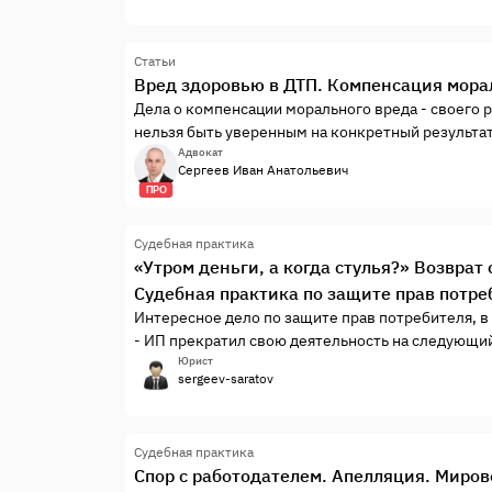
Статьи
Вред здоровью в ДТП. Компенсация мора
Дела о компенсации морального вреда - своего 
нельзя быть уверенным на конкретный результа
оказать мировое соглашение.
Адвокат
Сергеев Иван Анатольевич
ПРО
Судебная практика
«Утром деньги, а когда стулья?» Возврат
Судебная практика по защите прав потреб
Интересное дело по защите прав потребителя, в
- ИП прекратил свою деятельность на следующий
- Истцом получена компенсация, превышающая п
Юрист
sergeev-saratov
непоставленный товар;
- Ответчик все-таки изготовил, поставил и устан
- О необходимости применения обеспечительных 
Судебная практика
Спор с работодателем. Апелляция. Миров